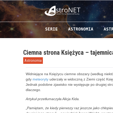
Przejdź do zawartości
SERIE
ASTRONOMIA
AST
Ciemna strona Księżyca – tajemnic
Astronomia
Widniejące na Księżycu ciemne obszary (według niekt
gdy
meteoryty
uderzały w widoczną z Ziemi część Księ
Jednak podobne zjawisko nie występuje po drugiej stro
dlaczego.
Artykuł przetłumaczyła Alicja Kida.
„
Pamiętam, że kiedy pierwszy raz jeszcze jako chłopi