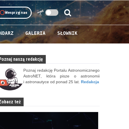
oll
Wesprzyj nas
Szukaj:
Szukaj
NDARZ
GALERIA
SŁOWNIK
Poznaj naszą redakcję
Poznaj redakcję Portalu Astronomicznego
AstroNET, która pisze o astronomii
i astronautyce od ponad 25 lat.
Redakcja
Zobacz też