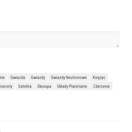
nie
Gwiazda
Gwiazdy
Gwiazdy Neutronowe
Księżyc
iversity
Satelita
Skorupa
Uklady Planetarne
Zderzenie
u