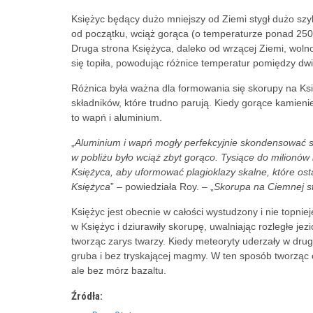
Księżyc będący dużo mniejszy od Ziemi stygł dużo szyb
od początku, wciąż gorąca (o temperaturze ponad 2500
Druga strona Księżyca, daleko od wrzącej Ziemi, woln
się topiła, powodując różnice temperatur pomiędzy d
Różnica była ważna dla formowania się skorupy na Ks
składników, które trudno parują. Kiedy gorące kamieni
to wapń i aluminium.
„
Aluminium i wapń mogły perfekcyjnie skondensować si
w pobliżu było wciąż zbyt gorąco. Tysiące do milionów 
Księżyca, aby uformować plagioklazy skalne, które osta
Księżyca
” – powiedziała Roy. – „
Skorupa na Ciemnej st
Księżyc jest obecnie w całości wystudzony i nie topnie
w Księżyc i dziurawiły skorupę, uwalniając rozległe je
tworząc zarys twarzy. Kiedy meteoryty uderzały w dru
gruba i bez tryskającej magmy. W ten sposób tworząc 
ale bez mórz bazaltu.
Źródła: