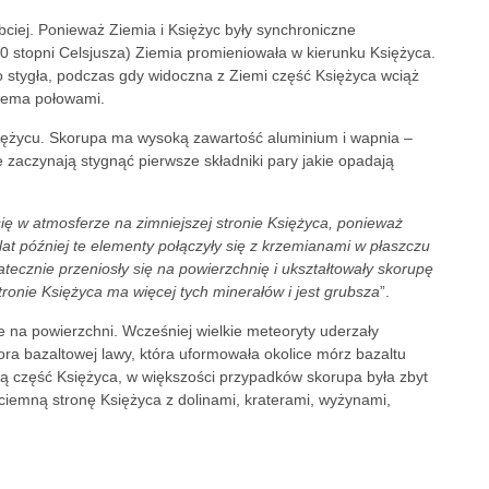
ciej. Ponieważ Ziemia i Księżyc były synchroniczne
 stopni Celsjusza) Ziemia promieniowała w kierunku Księżyca.
o stygła, podczas gdy widoczna z Ziemi część Księżyca wciąż
wiema połowami.
iężycu. Skorupa ma wysoką zawartość aluminium i wapnia –
e zaczynają stygnąć pierwsze składniki pary jakie opadają
ę w atmosferze na zimniejszej stronie Księżyca, ponieważ
lat później te elementy połączyły się z krzemianami w płaszczu
tecznie przeniosły się na powierzchnię i ukształtowały skorupę
ronie Księżyca ma więcej tych minerałów i jest grubsza
”.
je na powierzchni. Wcześniej wielkie meteoryty uderzały
ziora bazaltowej lawy, która uformowała okolice mórz bazaltu
gą część Księżyca, w większości przypadków skorupa była zbyt
ciemną stronę Księżyca z dolinami, kraterami, wyżynami,