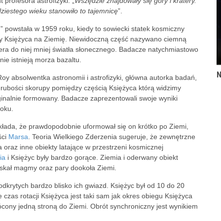
 profesora astrofizyki. „
Wszędzie znajdowały się góry i kratery.
ziestego wieku stanowiło to tajemnicę
”.
 powstała w 1959 roku, kiedy to sowiecki statek kosmiczny
ny Księżyca na Ziemię. Niewidoczną część nazywano ciemną
iera do niej mniej światła słonecznego. Badacze natychmiastowo
nie istnieją morza bazaltu.
N
 Roy absolwentka astronomii i astrofizyki, główna autorka badań,
 grubości skorupy pomiędzy częścią Księżyca którą widzimy
oryginalnie formowany. Badacze zaprezentowali swoje wyniki
roku.
łada, że prawdopodobnie uformował się on krótko po Ziemi,
ści
Marsa
. Teoria Wielkiego Zderzenia sugeruje, że zewnętrzne
raz inne obiekty latające w przestrzeni kosmicznej
ia
i Księżyc były bardzo gorące. Ziemia i oderwany obiekt
sk skał magmy oraz pary dookoła Ziemi.
odkrytych bardzo blisko ich gwiazd. Księżyc był od 10 do 20
że czas rotacji Księżyca jest taki sam jak okres obiegu Księżyca
cony jedną stroną do Ziemi. Obrót synchroniczny jest wynikiem