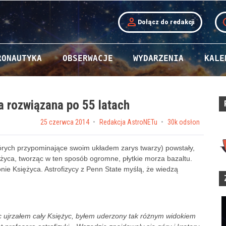
person
t
Dołącz do redakcji
RONAUTYKA
OBSERWACJE
WYDARZENIA
KALE
a rozwiązana po 55 latach
Posted on
25 czerwca 2014
by
Redakcja AstroNETu
30k odsłon
órych przypominające swoim układem zarys twarzy) powstały,
życa, tworząc w ten sposób ogromne, płytkie morza bazaltu.
nie Księżyca. Astrofizycy z Penn State myślą, że wiedzą
ec ujrzałem cały Księżyc, byłem uderzony tak różnym widokiem