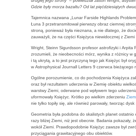
drugiej jego strony
” – powiedział Jason Wright, asystent
Gdzie były morza bazaltu? Od lat pięćdziesiątych dwud
Tajemnica nazwana „Lunar Farside Highlands Problem”
Łuna 3 przetransmitował pierwszy obraz ciemnej stro
stroną, ponieważ była nieznana, a nie dlatego, że doc
zauważyli, że na części Księżyca niewidocznej z Ziemi 
Wright, Steinn Sigurdsson profesor astrofizyki i Arpita
zrozumieli, że nieobecności mórz, wynika z różnicy w
i tą ukrytą, a to jest przyczyną tego jak Księżyc był 
w Astrophysical Journall Letters 9 czerwca bieżącego 
Ogólne porozumienie, co do pochodzenia Księżyca zak
oraz był rezultatem uderzenia w Ziemię obiektu wielko
warstwy Ziemi, oderwane pod wpływem tego uderzenia o
uformowały Księżyc. Krótko po wielkim zderzeniu
Ziem
nie tylko topiły się, ale również parowały, tworząc dy
Geometria była podobna do skalistych planet ostatnio 
razy bliżej Ziemi, niż jest obecnie. Badania pokazały, 
wokół Ziemi. Prawdopodobnie Księżyc zawsze był zwró
przyciągania grawitacyjnego obu obiektów.