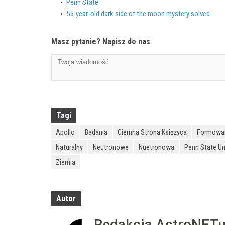
Penn State
55-year-old dark side of the moon mystery solved
Masz pytanie? Napisz do nas
Tagi
Apollo
Badania
Ciemna Strona Księżyca
Formowa
Naturalny
Neutronowe
Nuetronowa
Penn State Un
Ziemia
Autor
Redakcja AstroNET