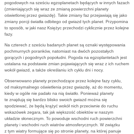
pogodowych na sześciu egzoplanetach będących w innych fazach
(zmieniających się wraz ze zmianą powierzchni planety
oświetlonej przez gwiazdę). Takie zmiany faz przejawiają się jako
zmiany porcji światła odbitego od gwiazd tych planet. Przypomina
to sposób, w jaki nasz Księżyc przechodzi cyklicznie przez kolejne
fazy.
Na czterech z sześciu badanych planet są oznaki występowania
pochmurnych poranków, natomiast na dwóch pozostałych
gorących i pogodnych popołudni. Pogoda na egzoplantetach jest
ustalana na podstawie zmian pojawiających się wraz z ich ruchem
wokół gwiazd, a także określaniu ich cyklu dni i nocy.
Obserwowano planety przechodzące przez kolejne fazy cyklu,
od maksymalnego oświetlenia przez gwiazdę, aż do momentu,
kiedy w ogóle nie padało na nią światło. Ponieważ planety
te znajdują się bardzo blisko swoich gwiazd można się
spodziewać, że będą krążyć wokół nich przeciwnie do ruchu
wskazówek zegara, tak jak większość obiektów w naszym
układzie słonecznym. To powoduje wschodni ruch powierzchni
planety i wschodni ruch wiatrów atmosferycznych. W związku
z tym wiatry formujące się po stronie planety, na której panuje