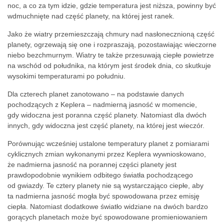
noc, a co za tym idzie, gdzie temperatura jest niższa, powinny być
wdmuchnięte nad część planety, na której jest ranek.
Jako że wiatry przemieszczają chmury nad nasłonecznioną część
planety, ogrzewają się one i rozpraszają, pozostawiając wieczorne
niebo bezchmurnym. Wiatry te także przesuwają ciepłe powietrze
na wschód od południka, na którym jest środek dnia, co skutkuje
wysokimi temperaturami po południu.
Dla czterech planet zanotowano – na podstawie danych
pochodzących z Keplera – nadmierną jasność w momencie,
gdy widoczna jest poranna część planety. Natomiast dla dwóch
innych, gdy widoczna jest część planety, na której jest wieczór.
Porównując wcześniej ustalone temperatury planet z pomiarami
cyklicznych zmian wykonanymi przez Keplera wywnioskowano,
że nadmierna jasność na porannej części planety jest
prawdopodobnie wynikiem odbitego światła pochodzącego
od gwiazdy. Te cztery planety nie są wystarczająco ciepłe, aby
ta nadmierna jasność mogła być spowodowana przez emisję
ciepła. Natomiast dodatkowe światło widziane na dwóch bardzo
gorących planetach może być spowodowane promieniowaniem