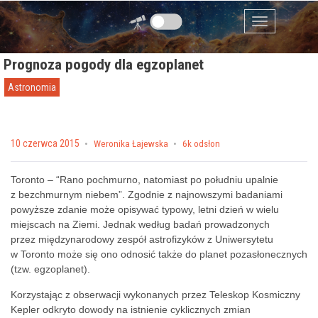
Przejdź do zawartości
Menu
Prognoza pogody dla egzoplanet
Astronomia
Posted on
10 czerwca 2015
by
Weronika Łajewska
6k odsłon
Toronto – “Rano pochmurno, natomiast po południu upalnie
z bezchmurnym niebem”. Zgodnie z najnowszymi badaniami
powyższe zdanie może opisywać typowy, letni dzień w wielu
miejscach na Ziemi. Jednak według badań prowadzonych
przez międzynarodowy zespół astrofizyków z Uniwersytetu
w Toronto może się ono odnosić także do planet pozasłonecznych
(tzw. egzoplanet).
Korzystając z obserwacji wykonanych przez Teleskop Kosmiczny
Kepler odkryto dowody na istnienie cyklicznych zmian