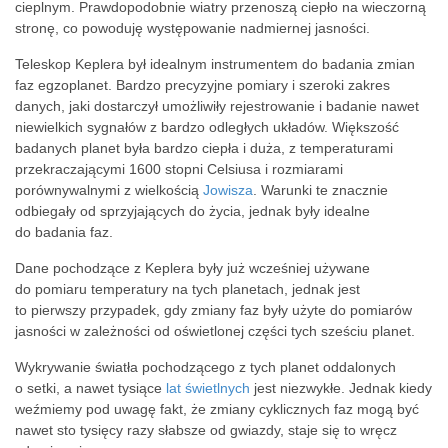
cieplnym. Prawdopodobnie wiatry przenoszą ciepło na wieczorną
stronę, co powoduję występowanie nadmiernej jasności.
Teleskop Keplera był idealnym instrumentem do badania zmian
faz egzoplanet. Bardzo precyzyjne pomiary i szeroki zakres
danych, jaki dostarczył umożliwiły rejestrowanie i badanie nawet
niewielkich sygnałów z bardzo odległych układów. Większość
badanych planet była bardzo ciepła i duża, z temperaturami
przekraczającymi 1600 stopni Celsiusa i rozmiarami
porównywalnymi z wielkością
Jowisza
. Warunki te znacznie
odbiegały od sprzyjających do życia, jednak były idealne
do badania faz.
Dane pochodzące z Keplera były już wcześniej używane
do pomiaru temperatury na tych planetach, jednak jest
to pierwszy przypadek, gdy zmiany faz były użyte do pomiarów
jasności w zależności od oświetlonej części tych sześciu planet.
Wykrywanie światła pochodzącego z tych planet oddalonych
o setki, a nawet tysiące
lat świetlnych
jest niezwykłe. Jednak kiedy
weźmiemy pod uwagę fakt, że zmiany cyklicznych faz mogą być
nawet sto tysięcy razy słabsze od gwiazdy, staje się to wręcz