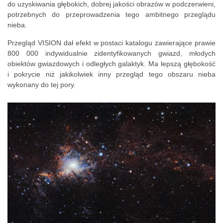
do uzyskiwania głębokich, dobrej jakości obrazów w podczerwieni,
potrzebnych do przeprowadzenia tego ambitnego przeglądu
nieba.
Przegląd VISION dał efekt w postaci katalogu zawierające prawie
800 000 indywidualnie zidentyfikowanych gwiazd, młodych
obiektów gwiazdowych i odległych galaktyk. Ma lepszą głębokość
i pokrycie niż jakikolwiek inny przegląd tego obszaru nieba
wykonany do tej pory.