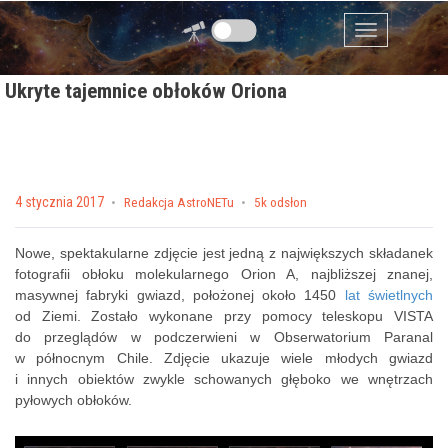
Przejdź do zawartości
Menu
Ukryte tajemnice obłoków Oriona
Posted on
4 stycznia 2017
by
Redakcja AstroNETu
5k odsłon
Nowe, spektakularne zdjęcie jest jedną z największych składanek
fotografii obłoku molekularnego Orion A, najbliższej znanej,
masywnej fabryki gwiazd, położonej około 1450
lat świetlnych
od Ziemi. Zostało wykonane przy pomocy teleskopu VISTA
do przeglądów w podczerwieni w Obserwatorium Paranal
w północnym Chile. Zdjęcie ukazuje wiele młodych gwiazd
i innych obiektów zwykle schowanych głęboko we wnętrzach
pyłowych obłoków.