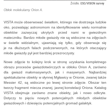
ESO/VISION survey
Obłok molekularny Orion A.
VISTA może obserwować światłom, którego nie dostrzega ludzkie
oko, pozwalając astronomom na identyfikowanie wielu normalnie
obiektów zazwyczaj ukrytych przed nami w gwiezdnym
mateczniku. Bardzo młode gwiazdy nie są widoczne na zdjęciach
w świetle widzialnym, ujawniają się tylko, gdy obserwuje się
je na dłuższych falach podczerwonych, na których otaczający
młode gwiazdy pył jest bardziej przezroczysty.
Nowe zdjęcie to kolejny krok w stronę uzyskania kompletnego
obrazu procesów gwiazdotwórczych w obłoku Orion A, zarówno
dla gwiazd małomasywnych, jak i masywnych. Najbardziej
spektakularne obiekty w słynnej Mgławicy w Orionie, zwanej także
Messier 42, są widoczne po lewej stronie zdjęcie. Obszar ten
tworzy fragment miecza znanej, jasnej konstelacji Oriona. Katalog
VISTA obejmuje zarówno znane obiekty, jak i nowo odkryte.
Dotyczy to pięciu nowych potencjalnych młodych obiektów
gwiazdowych i dziesięciu potencjalnych gromad galaktyk.