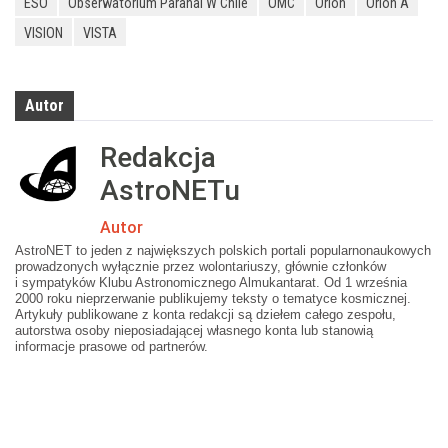
ESO
Obserwatorium Paranal W Chile
OMC
Orion
Orion A
VISION
VISTA
Autor
Redakcja
AstroNETu
Autor
AstroNET to jeden z największych polskich portali popularnonaukowych
prowadzonych wyłącznie przez wolontariuszy, głównie członków
i sympatyków Klubu Astronomicznego Almukantarat. Od 1 września
2000 roku nieprzerwanie publikujemy teksty o tematyce kosmicznej.
Artykuły publikowane z konta redakcji są dziełem całego zespołu,
autorstwa osoby nieposiadającej własnego konta lub stanowią
informacje prasowe od partnerów.