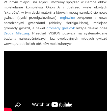
W innym miejscu na zdjęciu możemy spojrzeć w ciemne obłoki
molekularne kompleksu Orion A i dostrzec wiele ukrytych
“skarbów”, w tym dyski materii, z których mogą narodzić się nowe
gwiazd (dyski przedgwiazdowe),
mgławice
związane z nowo
narodzonymi gwiazdami (obiekty Herbiga-Haro), mniejsze
gromady gwiazd, a nawet
gromady galaktyk
leżące daleko poza
Drogą Mleczną
. Przegląd VISION pozwala na systematyczne
badania najwcześniejszych faz ewolucyjnych młodych gwiazd
wewnątrz pobliskich obłoków molekularnych.