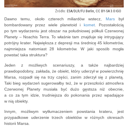
ESA/DLR/FU Berlin, CC BY-SA 3.0 IGO
Dawno temu, około czterech miliardów wstecz,
Mars
był
bombardowany przez wiele planetoid i
komet
. Pozostałością
po tym wydarzeniu jest obszar na południowej półkuli Czerwonej
Planety – Noachis Terra. To właśnie tam znajduje się intrygujący
potrójny krater. Największa z depresji ma średnicę 45 kilometrów,
najmniejsza natomiast 28 kilometrów. W jaki sposób mogła
powstać taka struktura?
Jeden z możliwych scenariuszy, a także najbardziej
prawdopodobny, zakłada, że obiekt, który uderzył w powierzchnię
Marsa, rozpadł się na trzy części, zanim zderzył się z planetą.
Taki bieg wydarzeń sugerowałby też, że w przeszłości atmosfera
Czerwonej Planety musiała być dużo gęstsza niż obecnie,
a co za tym idzie, trudniejsza do pokonania przez wpadające
w nią obiekty.
Innym, możliwym wytłumaczeniem powstania krateru, jest
przypadkowe uderzenie trzech obiektów w różnych okresach
historii Marsa.