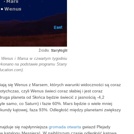
StarryNight
e Wenus i Marsa w czwartym tygodniu
onano na podstawie programu Starry
ducation.com).
ają się Wenus z Marsem, których warunki widoczności są coraz
tychczas, czyli Wenus świeci coraz słabiej i jest coraz
ruga planeta od Słońca będzie świecić z jasnością -4,2
yle samo, co Saturn) i fazie 60%. Mars będzie o wiele mniej
sekundy kątowej, faza 93%. Odległość między planetami zwiększy
ajduje się najsłynniejsza
gromada otwarta
gwiazd Plejady
t w
katalogu Messiera). W najbliższym czasie odległość kątowa