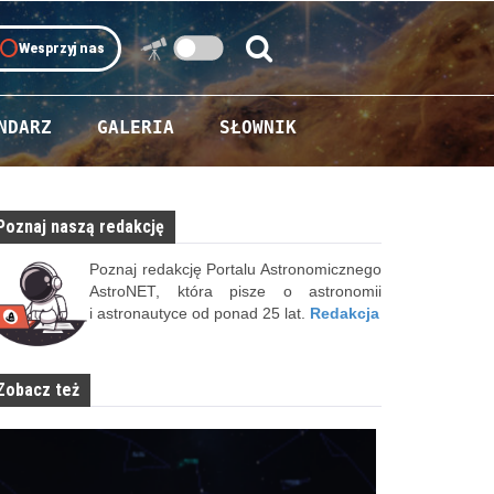
oll
Wesprzyj nas
Szukaj:
Szukaj
NDARZ
GALERIA
SŁOWNIK
Poznaj naszą redakcję
Poznaj redakcję Portalu Astronomicznego
AstroNET, która pisze o astronomii
i astronautyce od ponad 25 lat.
Redakcja
Zobacz też