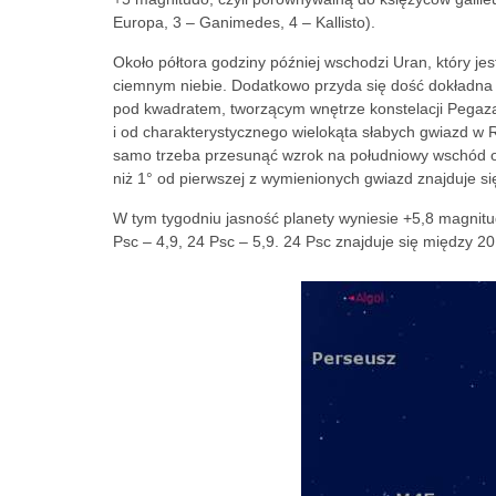
Europa, 3 – Ganimedes, 4 – Kallisto).
Około półtora godziny później wschodzi Uran, który je
ciemnym niebie. Dodatkowo przyda się dość dokładna 
pod kwadratem, tworzącym wnętrze konstelacji Pegaza
i od charakterystycznego wielokąta słabych gwiazd w Ry
samo trzeba przesunąć wzrok na południowy wschód od 
niż 1° od pierwszej z wymienionych gwiazd znajduje si
W tym tygodniu jasność planety wyniesie +5,8 magnit
Psc – 4,9, 24 Psc – 5,9. 24 Psc znajduje się między 20