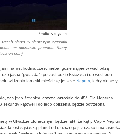
StarryNight
 trzech planet w pierwszym tygodniu
ano na podstawie programu Starry
ducation.com).
cjami na wschodnią część nieba, gdzie najpierw wschodzą
ardzo jasna “gwiazda” (po zachodzie Księżyca i do wschodu
olu widzenia lornetki mieści się jeszcze
Neptun
, który niestety
do, zaś jego średnica jeszcze wzrośnie do 45″. Dla Neptuna
3 sekundy kątowej i do jego dojrzenia będzie potrzebna
nety w Układzie Słonecznym będzie fakt, że kąt μ Cap – Neptun
wiazda jest sąsiadką planet od dłuższego już czasu i ma jasność
euszowych Jowisza, z których 3 są zaznaczone na mapce: 2 –