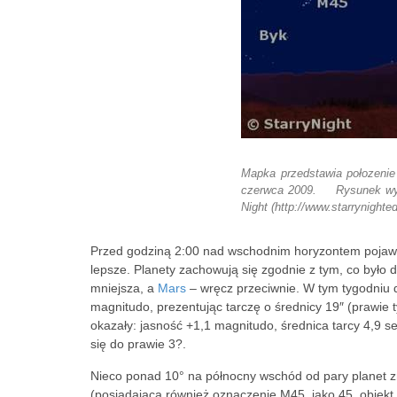
Mapka przedstawia połozeni
czerwca 2009. Rysunek wyk
Night (http://www.starrynighte
Przed godziną 2:00 nad wschodnim horyzontem pojawi
lepsze. Planety zachowują się zgodnie z tym, co było do
mniejsza, a
Mars
– wręcz przeciwnie. W tym tygodniu d
magnitudo, prezentując tarczę o średnicy 19″ (prawie t
okazały: jasność +1,1 magnitudo, średnica tarcy 4,9 
się do prawie 3?.
Nieco ponad 10° na północny wschód od pary planet zn
(posiadająca również oznaczenie M45, jako 45. obiek