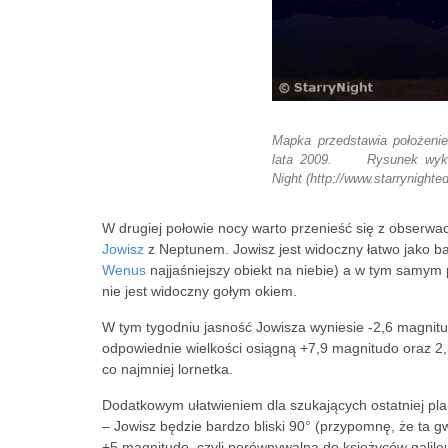
Mapka przedstawia położenie
lata 2009. Rysunek wykon
Night (http://www.starrynighte
W drugiej połowie nocy warto przenieść się z obserwa
Jowisz
z Neptunem. Jowisz jest widoczny łatwo jako b
Wenus
najjaśniejszy obiekt na niebie) a w tym samym p
nie jest widoczny gołym okiem.
W tym tygodniu jasność Jowisza wyniesie -2,6 magnitu
odpowiednie wielkości osiągną +7,9 magnitudo oraz 2,
co najmniej lornetka.
Dodatkowym ułatwieniem dla szukających ostatniej pla
– Jowisz będzie bardzo bliski 90° (przypomnę, że ta g
+5 magnitudo, czyli porównywalną do księżyców galil