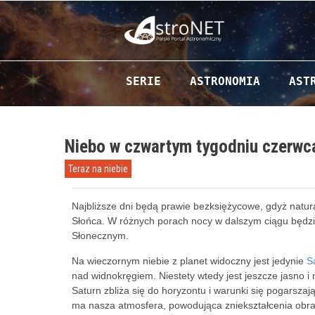
Przejdź do zawartości
SERIE
ASTRONOMIA
AST
Niebo w czwartym tygodniu czerwc
Teraz na niebie
Najbliższe dni będą prawie bezksiężycowe, gdyż natura
Słońca. W różnych porach nocy w dalszym ciągu będzi
Słonecznym.
Na wieczornym niebie z planet widoczny jest jedynie
S
nad widnokręgiem. Niestety wtedy jest jeszcze jasno i
Saturn zbliża się do horyzontu i warunki się pogarsza
ma nasza atmosfera, powodująca zniekształcenia obrazu