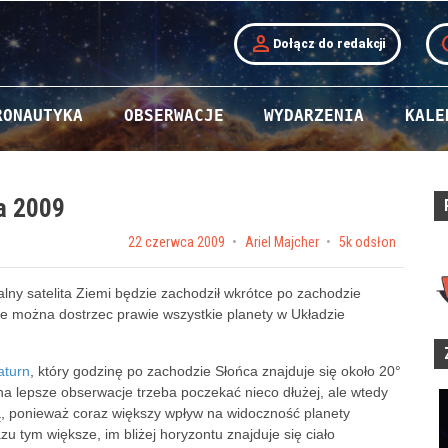
person
t
Dołącz do redakcji
RONAUTYKA
OBSERWACJE
WYDARZENIA
KALE
a 2009
Posted on
22 czerwca 2009
by
Ariel Majcher
5k odsłon
lny satelita Ziemi będzie zachodził wkrótce po zachodzie
e można dostrzec prawie wszystkie planety w Układzie
aturn
, który godzinę po zachodzie Słońca znajduje się około 20°
 na lepsze obserwacje trzeba poczekać nieco dłużej, ale wtedy
ją, ponieważ coraz większy wpływ na widoczność planety
 tym większe, im bliżej horyzontu znajduje się ciało