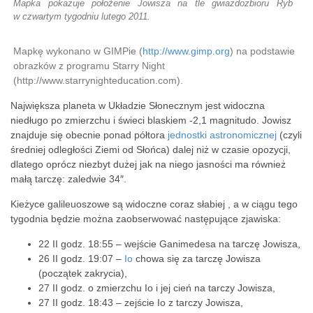
Mapka pokazuje położenie Jowisza na tle gwiazdozbioru Ryb
w czwartym tygodniu lutego 2011.
Mapkę wykonano w GIMPie (
http://www.gimp.org
) na podstawie
obrazków z programu Starry Night
(http://www.starrynighteducation.com).
Największa planeta w Układzie Słonecznym jest widoczna
niedługo po zmierzchu i świeci blaskiem -2,1 magnitudo. Jowisz
znajduje się obecnie ponad półtora
jednostki astronomicznej
(czyli
średniej odległości Ziemi od Słońca) dalej niż w czasie opozycji,
dlatego oprócz niezbyt dużej jak na niego jasności ma również
małą tarczę: zaledwie 34″.
Kieżyce galileuoszowe są widoczne coraz słabiej , a w ciągu tego
tygodnia będzie można zaobserwować następujące zjawiska:
22 II godz. 18:55 – wejście Ganimedesa na tarczę Jowisza,
26 II godz. 19:07 –
Io
chowa się za tarczę Jowisza
(początek zakrycia),
27 II godz. o zmierzchu Io i jej cień na tarczy Jowisza,
27 II godz. 18:43 – zejście Io z tarczy Jowisza,