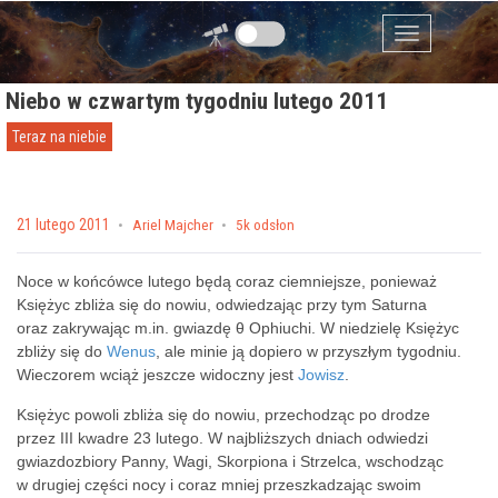
Przejdź do zawartości
Menu
Niebo w czwartym tygodniu lutego 2011
Teraz na niebie
Posted on
21 lutego 2011
by
Ariel Majcher
5k odsłon
Noce w końcówce lutego będą coraz ciemniejsze, ponieważ
Księżyc zbliża się do nowiu, odwiedzając przy tym Saturna
oraz zakrywając m.in. gwiazdę θ Ophiuchi. W niedzielę Księżyc
zbliży się do
Wenus
, ale minie ją dopiero w przyszłym tygodniu.
Wieczorem wciąż jeszcze widoczny jest
Jowisz
.
Księżyc powoli zbliża się do nowiu, przechodząc po drodze
przez III kwadre 23 lutego. W najbliższych dniach odwiedzi
gwiazdozbiory Panny, Wagi, Skorpiona i Strzelca, wschodząc
w drugiej części nocy i coraz mniej przeszkadzając swoim