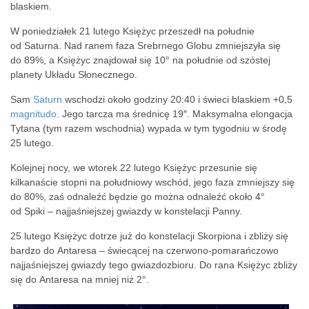
blaskiem.
W poniedziałek 21 lutego Księżyc przeszedł na południe
od Saturna. Nad ranem faza Srebrnego Globu zmniejszyła się
do 89%, a Księżyc znajdował się 10° na południe od szóstej
planety Układu Słonecznego.
Sam
Saturn
wschodzi około godziny 20:40 i świeci blaskiem +0,5
magnitudo
. Jego tarcza ma średnicę 19″. Maksymalna elongacja
Tytana (tym razem wschodnia) wypada w tym tygodniu w środę
25 lutego.
Kolejnej nocy, we wtorek 22 lutego Księżyc przesunie się
kilkanaście stopni na południowy wschód, jego faza zmniejszy się
do 80%, zaś odnaleźć będzie go można odnaleźć około 4°
od Spiki – najjaśniejszej gwiazdy w konstelacji Panny.
25 lutego Księżyc dotrze już do konstelacji Skorpiona i zbliży się
bardzo do Antaresa – świecącej na czerwono-pomarańczowo
najjaśniejszej gwiazdy tego gwiazdozbioru. Do rana Księżyc zbliży
się do Antaresa na mniej niż 2°.