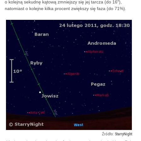
o kolejną sekudnę kątową zmniejszy się jej tarcza (do 16″),
natomiast o kolejne kilka procent zwiększy się faza (do 71%).
StarryNight