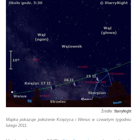
StarryNight
Mapka pokazuje położenie Księżyca i Wenus w czwartym tygodniu
lutego 2011.