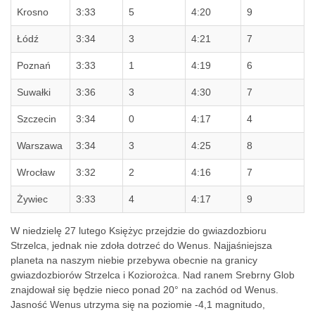
Krosno
3:33
5
4:20
9
Łódź
3:34
3
4:21
7
Poznań
3:33
1
4:19
6
Suwałki
3:36
3
4:30
7
Szczecin
3:34
0
4:17
4
Warszawa
3:34
3
4:25
8
Wrocław
3:32
2
4:16
7
Żywiec
3:33
4
4:17
9
W niedzielę 27 lutego Księżyc przejdzie do gwiazdozbioru
Strzelca, jednak nie zdoła dotrzeć do Wenus. Najjaśniejsza
planeta na naszym niebie przebywa obecnie na granicy
gwiazdozbiorów Strzelca i Koziorożca. Nad ranem Srebrny Glob
znajdował się będzie nieco ponad 20° na zachód od Wenus.
Jasność Wenus utrzyma się na poziomie -4,1 magnitudo,