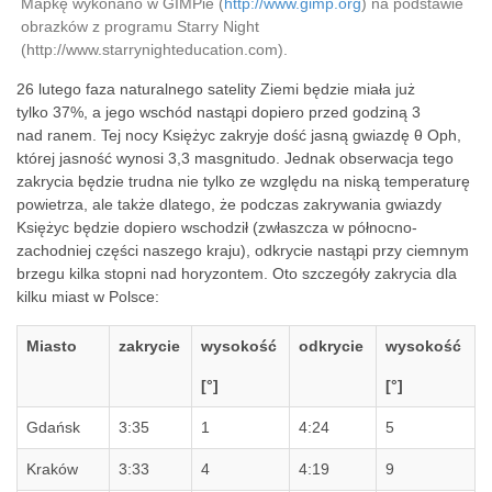
Mapkę wykonano w GIMPie (
http://www.gimp.org
) na podstawie
obrazków z programu Starry Night
(http://www.starrynighteducation.com).
26 lutego faza naturalnego satelity Ziemi będzie miała już
tylko 37%, a jego wschód nastąpi dopiero przed godziną 3
nad ranem. Tej nocy Księżyc zakryje dość jasną gwiazdę θ Oph,
której jasność wynosi 3,3 masgnitudo. Jednak obserwacja tego
zakrycia będzie trudna nie tylko ze względu na niską temperaturę
powietrza, ale także dlatego, że podczas zakrywania gwiazdy
Księżyc będzie dopiero wschodził (zwłaszcza w północno-
zachodniej części naszego kraju), odkrycie nastąpi przy ciemnym
brzegu kilka stopni nad horyzontem. Oto szczegóły zakrycia dla
kilku miast w Polsce:
Miasto
zakrycie
wysokość
odkrycie
wysokość
[°]
[°]
Gdańsk
3:35
1
4:24
5
Kraków
3:33
4
4:19
9