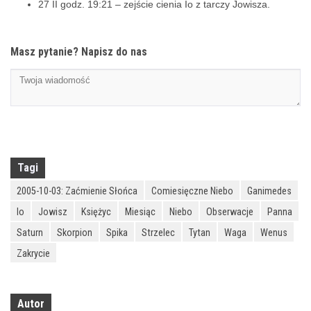
27 II godz. 19:21 – zejście cienia Io z tarczy Jowisza.
Masz pytanie? Napisz do nas
Tagi
2005-10-03: Zaćmienie Słońca
Comiesięczne Niebo
Ganimedes
Io
Jowisz
Księżyc
Miesiąc
Niebo
Obserwacje
Panna
Saturn
Skorpion
Spika
Strzelec
Tytan
Waga
Wenus
Zakrycie
Autor