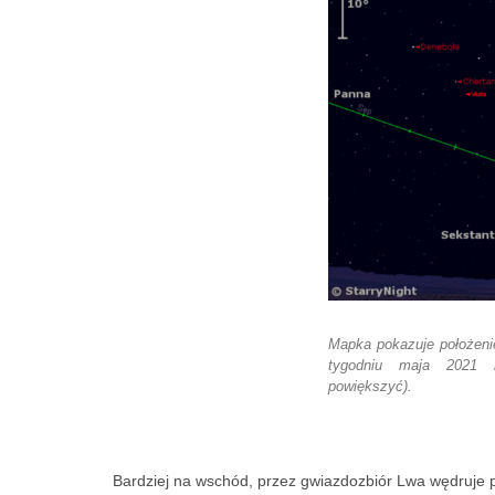
Mapka pokazuje położenie
tygodniu maja 2021 r
powiększyć).
Bardziej na wschód, przez gwiazdozbiór Lwa wędruje pl