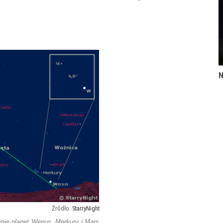
N
StarryNight
nie planet Wenus, Merkury i Mars