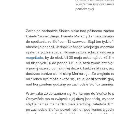
w ostatnim tygodniu maja 
powiększyć).
Zaraz po zachodzie Słońca nisko nad północno-zachod
Układu Słonecznego. Planeta Merkury 17 maja osiągn
do spotkania ze Słońcem 11 czerwca. Stąd ten tydzień
obecnej elongacji. Jednak każdego kolejnego wieczora p
systematycznie spada. Rośnie za to średnica kątowa je
magnitudo
, by do niedzieli 30 maja osłabnąć do +2,6 
od niecałych 10 do ponad 11″, a jej faza zmniejszy si
o powiększeniu co najmniej duże kilkadziesiąt razy, 
dostrzec bardzo cienki sierp Merkurego. Ze względu na
od Słońca być może okaże się, że jej dostrzeżenie goł
nad horyzontem godzinę po zachodzie Słońca zmniejsz
W związku ze zbliżaniem się Merkurego do Słońca to pl
Oczywiście ma to związek z jej dużą jasnością, wynosz
stąd jej tarcza ma bardzo małą średnicę, zaledwie 10
po zachodzie Słońca powoli rośnie i pod koniec tygod