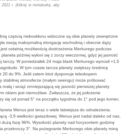
2021 r. (kliknij w miniaturkę, aby
nią częścią nieboskłonu widoczne są obie planety zewnętrzne
ęła swoją maksymalną elongację wschodnią i obecnie dąży
 jest ostatnią możliwością dostrzeżenia Merkurego podczas
laneta później wyłoni się z zorzy wieczornej, gdyż jej jasność
j tarczy. W poniedziałek 24 maja blask Merkurego wynosił +1,5
magnitudo. W tym czasie tarcza planety zwiększy średnicę
ę z 20 do 9%. Jeśli zatem ktoś dysponuje teleskopem
przy stabilnej atmosferze (małym seeingu) może próbować
 małą i wciąż zmniejszającą się jasność pierwszej planety
ym okiem jest niemożliwe. Zwłaszcza, że jej położenie
y się od ponad 5° na początku tygodnia do 1° pod jego koniec.
aneta Wenus jest teraz o wiele łatwiejsza do odnalezienia.
ącą -3,9 wielkości gwiazdowej. Wenus jest nadal daleko od nas,
″ i dużą fazę 96%. Wysokość planety nad horyzontem godzinę
nia przekroczy 3°. Na pożegnanie Merkurego obie planety miną