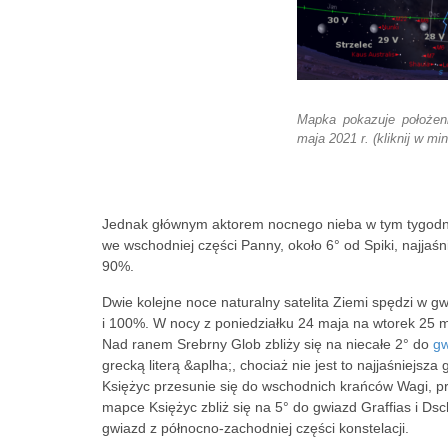
Mapka pokazuje położen
maja 2021 r. (kliknij w mi
Jednak głównym aktorem nocnego nieba w tym tygodniu 
we wschodniej części Panny, około 6° od Spiki, najjaśn
90%.
Dwie kolejne noce naturalny satelita Ziemi spędzi w 
i 100%. W nocy z poniedziałku 24 maja na wtorek 25 m
Nad ranem Srebrny Glob zbliży się na niecałe 2° do
gw
grecką literą &aplha;, chociaż nie jest to najjaśniejsz
Księżyc przesunie się do wschodnich krańców Wagi, p
mapce Księżyc zbliż się na 5° do gwiazd Graffias i Ds
gwiazd z północno-zachodniej części konstelacji.