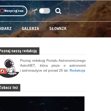
oll
Wesprzyj nas
Szukaj:
Szukaj
NDARZ
GALERIA
SŁOWNIK
Poznaj naszą redakcję
Poznaj redakcję Portalu Astronomicznego
AstroNET, która pisze o astronomii
i astronautyce od ponad 25 lat.
Redakcja
Zobacz też