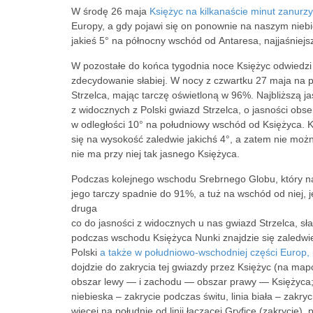
W środę 26 maja
Księżyc na kilkanaście minut zanurzy
Europy, a gdy pojawi się on ponownie na naszym niebi
jakieś 5° na północny wschód od Antaresa, najjaśniejs
W pozostałe do końca tygodnia noce Księżyc odwiedzi 
zdecydowanie słabiej. W nocy z czwartku 27 maja na p
Strzelca, mając tarczę oświetloną w 96%. Najbliższą ja
z widocznych z Polski gwiazd Strzelca, o jasności obse
w odległości 10° na południowy wschód od Księżyca. K
się na wysokość zaledwie jakichś 4°, a zatem nie można
nie ma przy niej tak jasnego Księżyca.
Podczas kolejnego wschodu Srebrnego Globu, który nas
jego tarczy spadnie do 91%, a tuż na wschód od niej, j
druga
co do jasności z widocznych u nas gwiazd Strzelca, sła
podczas wschodu Księżyca Nunki znajdzie się zaledwie
Polski
a także w południowo-wschodniej części Europ, 
dojdzie do zakrycia tej gwiazdy przez Księżyc (na m
obszar lewy — i zachodu — obszar prawy — Księżyca; c
niebieska – zakrycie podczas świtu, linia biała – zakry
więcej na południe od linii łączącej Gryfice (zakrycie),