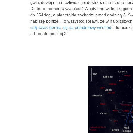
gwiazdowej i na możliwość jej dostrzeżenia trzeba poc
Do tego momentu wysokość Westy nad widnokręgiem zm
do 25&deg, a planetoida zachodzi przed godziną 3. Swo
napiszę poniżej. To wszystko sprawi, że w najbliższyc
cały czas kieruje się na południowy wschód
i do niedzi
σ Leo, do poniżej 2°.