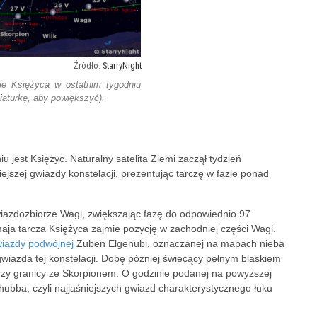
StarryNight
ie Księżyca w ostatnim tygodniu
niaturkę, aby powiększyć).
jest Księżyc. Naturalny satelita Ziemi zaczął tydzień
iejszej gwiazdy konstelacji, prezentując tarczę w fazie ponad
gwiazdozbiorze Wagi, zwiększając fazę do odpowiednio 97
aja tarcza Księżyca zajmie pozycję w zachodniej części Wagi.
iazdy podwójnej
Zuben Elgenubi, oznaczanej na mapach nieba
a gwiazda tej konstelacji. Dobę później świecący pełnym blaskiem
rzy granicy ze Skorpionem. O godzinie podanej na powyższej
chubba, czyli najjaśniejszych gwiazd charakterystycznego łuku