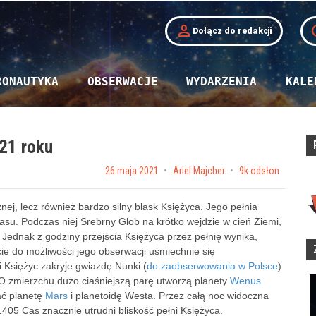
person
t
Dołącz do redakcji
RONAUTYKA
OBSERWACJE
WYDARZENIA
KALE
21 roku
Posted on
26 maja 2021
by
Ariel Majcher
9k odsłon
znej, lecz również bardzo silny blask Księżyca. Jego pełnia
su. Podczas niej Srebrny Glob na krótko wejdzie w cień Ziemi,
 Jednak z godziny przejścia Księżyca przez pełnię wynika,
ie do możliwości jego obserwacji uśmiechnie się
i Księżyc zakryje gwiazdę Nunki (
do zaobserwowania w Polsce
)
 O zmierzchu dużo ciaśniejszą parę utworzą planety
Wenus
ać planetę
Mars
i planetoidę Westa. Przez całą noc widoczna
05 Cas znacznie utrudni bliskość pełni Księżyca.