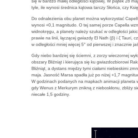
się w bardzo małej odległości kątowej. W piątek 28 maja
tyle, ile wynosi średnica kątowa tarczy Słońca, czy Ksi
Do odnalezienia obu planet można wykorzystać Capell
wynosi +0,1 magnitudo. O tej samej porze Capella wz
widnokręgu, a planety należy szukać w odległości jaki
prawie na linii, łączącej gwiazdy El Nath (β) i ζ Tauri,
w odległości mniej więcej 5° od pierwszej i znacznie j
Gdy niebo bardziej się ściemni, z zorzy wieczornej wy
obszary Bliźniąt i kierująca się ku gwiazdozbiorowi R
Bliźniąt, a dystans między tymi ciałami niebieskimi zm
maja. Jasność Marsa spadła już po niżej +1,7 magnitud
W godzinach podanych na mapkach animacji planeta wz
gdy Wenus z Merkurym znikną z nieboskłonu, zbliży się
niecałe 1,5 godziny.