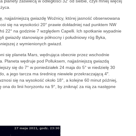
 planety zaświecą w odległości 32′ od siebie, czyli mniej więcej
ężyca.
ę, najjaśniejszą gwiazdę Woźnicy, której jasność obserwowana
nosi się na wysokości 20° prawie dokładniej nad punktem NW
chś 22° na godzinie 7 względem Capelli. Ich spotkanie wypadnie
 czyli gwiazdy stanowiące północny i południowy róg Byka,
aśniejszej z wymienionych gwiazd.
łoni się planeta Mars, wędrująca obecnie przez wschodnie
aka. Planeta wędruje pod Polluksem, najjaśniejszą gwiazdą
niejszy się do 7° w poniedziałek 24 maja do 5° w niedzielę 30
o, a jego tarcza ma średnicę niewiele przekraczającą 4″.
nosi się na wysokość około 18°, a kolejne 60 minut później,
 ona do linii horyzontu na 9°, by zniknąć za nią za następne