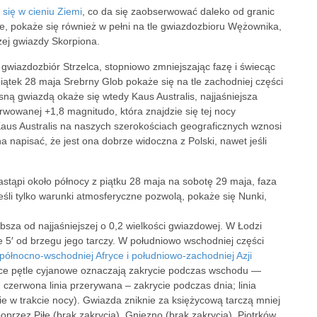
 się w cieniu Ziemi
, co da się zaobserwować daleko od granic
e, pokaże się również w pełni na tle gwiazdozbioru Wężownika,
zej gwiazdy Skorpiona.
gwiazdozbiór Strzelca, stopniowo zmniejszając fazę i świecąc
iątek 28 maja Srebrny Glob pokaże się na tle zachodniej części
sną gwiazdą okaże się wtedy Kaus Australis, najjaśniejsza
rwowanej +1,8 magnitudo, która znajdzie się tej nocy
aus Australis na naszych szerokościach geograficznych wznosi
 napisać, że jest ona dobrze widoczna z Polski, nawet jeśli
tąpi około północy z piątku 28 maja na sobotę 29 maja, faza
eśli tylko warunki atmosferyczne pozwolą, pokaże się Nunki,
bsza od najjaśniejszej o 0,2 wielkości gwiazdowej. W Łodzi
 5′ od brzegu jego tarczy. W południowo wschodniej części
północno-wschodniej Afryce i południowo-zachodniej Azji
apce pętle cyjanowe oznaczają zakrycie podczas wschodu —
zerwona linia przerywana – zakrycie podczas dnia; linia
cie w trakcie nocy). Gwiazda zniknie za księżycową tarczą mniej
 poprzez Piłę (brak zakrycia), Gniezno (brak zakrycia), Piotrków