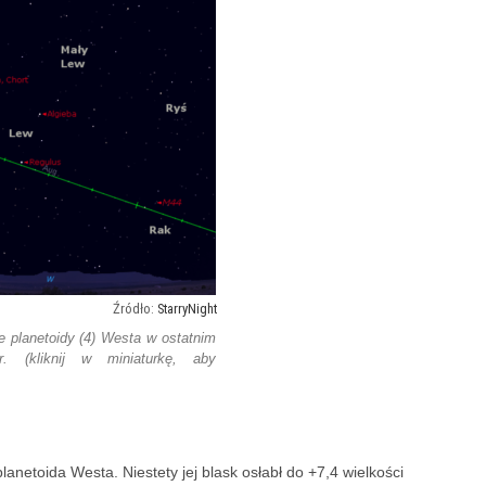
StarryNight
 planetoidy (4) Westa w ostatnim
. (kliknij w miniaturkę, aby
anetoida Westa. Niestety jej blask osłabł do +7,4 wielkości