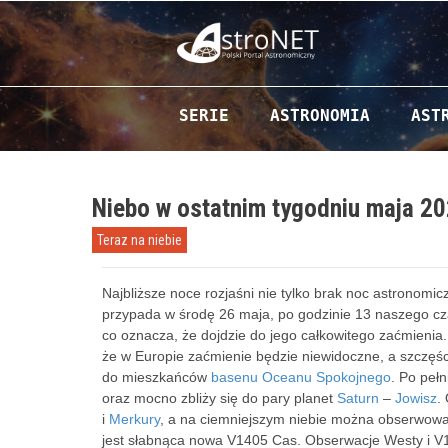
Przejdź do zawartości
SERIE
ASTRONOMIA
AST
Niebo w ostatnim tygodniu maja 20
Teraz na niebie
Najbliższe noce rozjaśni nie tylko brak noc astronomic
przypada w środę 26 maja, po godzinie 13 naszego cza
co oznacza, że dojdzie do jego całkowitego zaćmienia.
że w Europie zaćmienie będzie niewidoczne, a szczęśc
do mieszkańców
basenu Oceanu Spokojnego
. Po pełn
oraz mocno zbliży się do pary planet
Saturn
–
Jowisz
.
i
Merkury
, a na ciemniejszym niebie można obserwow
jest słabnąca nowa V1405 Cas. Obserwacje Westy i V14