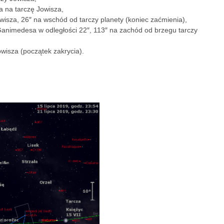
a na tarczę Jowisza,
owisza, 26″ na wschód od tarczy planety (koniec zaćmienia),
i Ganimedesa w odległości 22″, 113″ na zachód od brzegu tarczy
owisza (początek zakrycia).