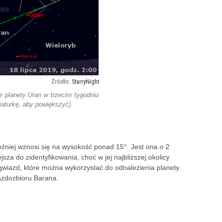
StarryNight
 planety Uran w trzecim tygodniu
iniaturkę, aby powiększyć).
óźniej wznosi się na wysokość ponad 15°. Jest ona o 2
sza do zidentyfikowania, choć w jej najbliższej okolicy
wiazd, które można wykorzystać do odnalezienia planety.
azdozbioru Barana.