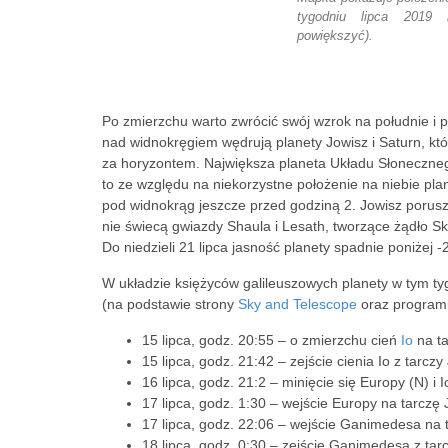
tygodniu lipca 2019 r
powiększyć).
Po zmierzchu warto zwrócić swój wzrok na południe i 
nad widnokręgiem wędrują planety Jowisz i Saturn, któ
za horyzontem. Największa planeta Układu Słonecznego j
to ze względu na niekorzystne położenie na niebie pl
pod widnokrąg jeszcze przed godziną 2. Jowisz porus
nie świecą gwiazdy Shaula i Lesath, tworzące żądło Sk
Do niedzieli 21 lipca jasność planety spadnie poniżej -
W układzie księżyców galileuszowych planety w tym t
(na podstawie strony
Sky and Telescope
oraz progra
15 lipca, godz. 20:55 – o zmierzchu cień
Io
na ta
15 lipca, godz. 21:42 – zejście cienia Io z tarczy
16 lipca, godz. 21:2 – minięcie się Europy (N) i
17 lipca, godz. 1:30 – wejście Europy na tarczę 
17 lipca, godz. 22:06 – wejście Ganimedesa na 
18 lipca, godz. 0:30 – zejście Ganimedesa z tar