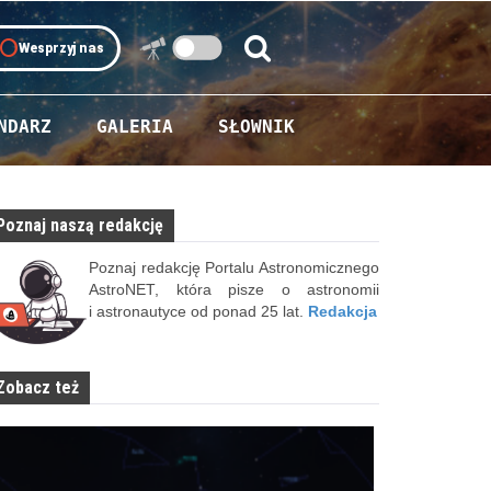
oll
Wesprzyj nas
Szukaj:
Szukaj
NDARZ
GALERIA
SŁOWNIK
Poznaj naszą redakcję
Poznaj redakcję Portalu Astronomicznego
AstroNET, która pisze o astronomii
i astronautyce od ponad 25 lat.
Redakcja
Zobacz też