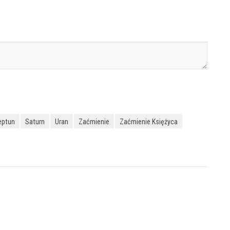
eptun
Saturn
Uran
Zaćmienie
Zaćmienie Księżyca