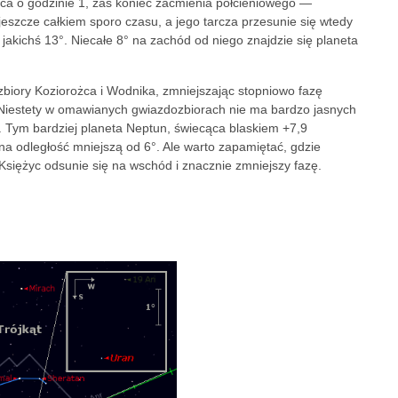
ca o godzinie 1, zaś koniec zaćmienia półcieniowego —
eszcze całkiem sporo czasu, a jego tarcza przesunie się wtedy
akichś 13°. Niecałe 8° na zachód od niego znajdzie się planeta
iory Koziorożca i Wodnika, zmniejszając stopniowo fazę
. Niestety w omawianych gwiazdozbiorach nie ma bardzo jasnych
e. Tym bardziej planeta Neptun, świecąca blaskiem +7,9
a odległość mniejszą od 6°. Ale warto zapamiętać, gdzie
y Księżyc odsunie się na wschód i znacznie zmniejszy fazę.