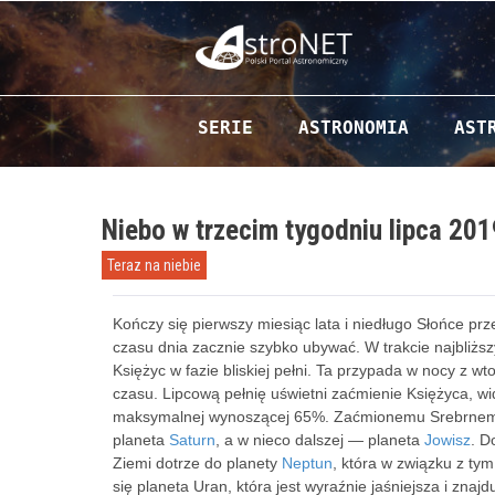
Przejdź do zawartości
SERIE
ASTRONOMIA
AST
Niebo w trzecim tygodniu lipca 201
Teraz na niebie
Kończy się pierwszy miesiąc lata i niedługo Słońce prz
czasu dnia zacznie szybko ubywać. W trakcie najbliżs
Księżyc w fazie bliskiej pełni. Ta przypada w nocy z w
czasu. Lipcową pełnię uświetni zaćmienie Księżyca, wi
maksymalnej wynoszącej 65%. Zaćmionemu Srebrnemu 
planeta
Saturn
, a w nieco dalszej — planeta
Jowisz
. D
Ziemi dotrze do planety
Neptun
, która w związku z tym
się planeta Uran, która jest wyraźnie jaśniejsza i znaj