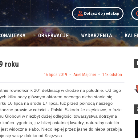
person
t
Dołącz do redakcji
RONAUTYKA
OBSERWACJE
WYDARZENIA
KALE
9 roku
Posted on
16 lipca 2019
by
Ariel Majcher
14k odsłon
etnie równoleżnik 20° deklinacji w drodze na południe. Od tego
zych kilku nocy głównym aktorem nocnego nieba stanie się
torku 16 lipca na środę 17 lipca, tuż przed północą naszego
doczne prawie w całości z Polski. Szkoda że częściowe, o fazie
Globowi w niezbyt dużej odległości towarzystwa dotrzyma
o końca tygodnia, już bliżej ostatniej kwadry, naturalny satelita
 jest widoczna słabo. Nieco lepiej przez jasne tło nieba przebija
duje się wciąż daleko od Księżyca.