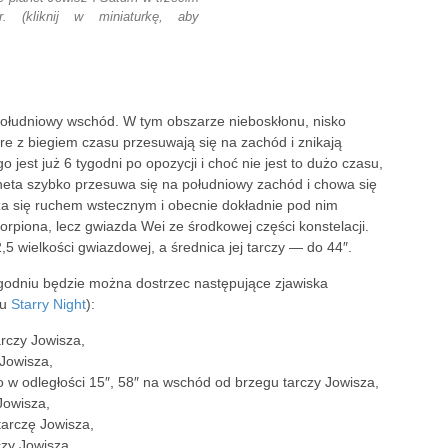
. (kliknij w miniaturkę, aby
południowy wschód. W tym obszarze nieboskłonu, nisko
re z biegiem czasu przesuwają się na zachód i znikają
est już 6 tygodni po opozycji i choć nie jest to dużo czasu,
aneta szybko przesuwa się na południowy zachód i chowa się
za się ruchem wstecznym i obecnie dokładnie pod nim
orpiona, lecz gwiazda Wei ze środkowej części konstelacji.
2,5 wielkości gwiazdowej, a średnica jej tarczy — do 44″.
ygodniu będzie można dostrzec następujące zjawiska
mu
Starry Night
):
rczy Jowisza,
 Jowisza,
 Io w odległości 15″, 58″ na wschód od brzegu tarczy Jowisza,
Jowisza,
tarczę Jowisza,
czy Jowisza,