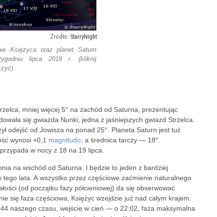
StarryNight
ie Księżyca oraz planet Saturn
godniu lipca 2019 r. (kliknij
szyć).
trzelca, mniej więcej 5° na zachód od Saturna, prezentując
dowała się gwiazda Nunki, jedna z jaśniejszych gwiazd Strzelca.
odejść od Jowisza na ponad 25°. Planeta Saturn jest tuż
ność wynosi +0,1
magnitudo
, a średnica tarczy — 18″.
rzypada w nocy z 18 na 19 lipca.
pnia na wschód od Saturna. I będzie to jeden z bardziej
 tego lata. A wszystko przez częściowe zaćmienie naturalnego
całości (od początku fazy półcieniowej) da się obserwować
nie się faza częściowa, Księżyc wzejdzie już nad całym krajem.
0:44 naszego czasu, wejście w cień — o 22:02, faza maksymalna