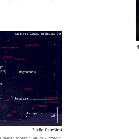
N
StarryNight
 planet Jowisz i Saturn w trzecim