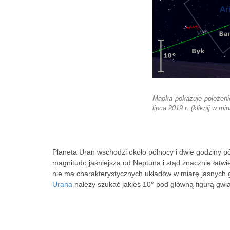
Mapka pokazuje położenie
lipca 2019 r. (kliknij w m
Planeta Uran wschodzi około północy i dwie godziny p
magnitudo jaśniejsza od Neptuna i stąd znacznie łatwiej
nie ma charakterystycznych układów w miarę jasnych g
Urana
należy szukać jakieś 10° pod główną figurą gwi