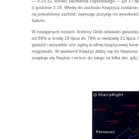
— o 23:32, koniec zaćmienia częściowego — już 17 lip
o godzinie 2:18. Wtedy do zachodu Księżyca zostanie j
na południowy zachód, zajmując pozycję na wysokości j
Saturn.
W następnych nocach Srebrny Glob odwiedzi gwiazdozb
od 99% w środę 18 lipca do 79% w niedzielę 21 lipca
gwiazd i wszystkie one zginą w silnej księżycowej łuni
magnitudo. W weekend Księżyc zbliży się do Neptuna n
znajduje się Neptun i wrócić do niego za kilka dni, gd