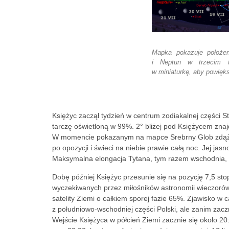
Mapka pokazuje położen
i Neptun w trzecim ty
w miniaturkę, aby powięk
Księżyc zaczął tydzień w centrum zodiakalnej części S
tarczę oświetloną w 99%. 2° bliżej pod Księżycem znaj
W momencie pokazanym na mapce Srebrny Glob zdążył 
po opozycji i świeci na niebie prawie całą noc. Jej jas
Maksymalna elongacja Tytana, tym razem wschodnia, p
Dobę później Księżyc przesunie się na pozycję 7,5 sto
wyczekiwanych przez miłośników astronomii wieczorów
satelity Ziemi o całkiem sporej fazie 65%. Zjawisko w 
z południowo-wschodniej części Polski, ale zanim zacz
Wejście Księżyca w półcień Ziemi zacznie się około 2