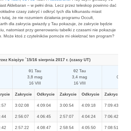
iast Aldebaran – w pełni dnia. Lecz przez teleskop powinno dać
okładne czasy zakryć i odkryć tych dla kilkunastu miast
ę tutaj, że nie rozumiem działania programu Occult,
th dla zakrycia gwiazdy γ Tau pokazuje, że zakrycie będzie
, natomiast przy generowaniu tabelki z czasami nie pokazuje
e. Może ktoś z czytelników pomoże mi okiełznać ten program?
rzez Księżyc `15/16 sierpnia 2017 r. (czasy UT)
θ1 Tau
θ2 Tau
α Tau
3,8 mag
3,4 mag
0,9 ma
16 VIII
16 VIII
16 VIII
rycie
Zakrycie
Odkrycie
Zakrycie
Odkrycie
Zakrycie
Od
9:57
3:02:08
4:09:04
3:00:54
4:09:18
7:09:43
7:
0:44
2:56:07
4:06:45
2:57:07
4:04:24
7:06:42
8:
0:42
2:57:22
4:08:47
2:58:54
4:05:50
7:08:51
8: