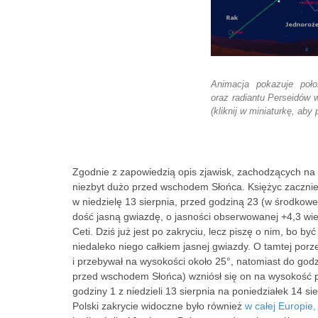
Animacja pokazuje poło
oraz radiantu Perseidów w
(kliknij w miniaturkę, aby
Zgodnie z zapowiedzią opis zjawisk, zachodzących na n
niezbyt dużo przed wschodem Słońca. Księżyc zacznie
w niedzielę 13 sierpnia, przed godziną 23 (w środkowe
dość jasną gwiazdę, o jasności obserwowanej +4,3 w
Ceti. Dziś już jest po zakryciu, lecz piszę o nim, bo 
niedaleko niego całkiem jasnej gwiazdy. O tamtej porze
i przebywał na wysokości około 25°, natomiast do godz
przed wschodem Słońca) wzniósł się on na wysokość pr
godziny 1 z niedzieli 13 sierpnia na poniedziałek 14 si
Polski zakrycie widoczne było również
w całej Europie,