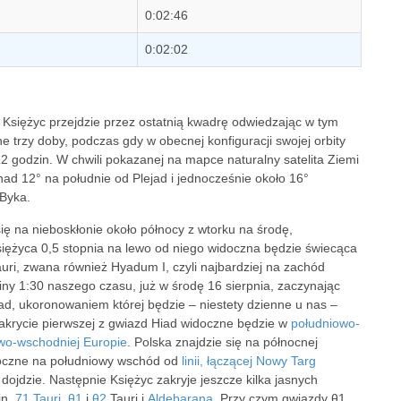
0:02:46
0:02:02
 Księżyc przejdzie przez ostatnią kwadrę odwiedzając w tym
e trzy doby, podczas gdy w obecnej konfiguracji swojej orbity
2 godzin. W chwili pokazanej na mapce naturalny satelita Ziemi
ad 12° na południe od Plejad i jednocześnie około 16°
 Byka.
ię na nieboskłonie około północy z wtorku na środę,
siężyca 0,5 stopnia na lewo od niego widoczna będzie świecąca
uri, zwana również Hyadum I, czyli najbardziej na zachód
iny 1:30 naszego czasu, już w środę 16 sierpnia, zaczynając
, ukoronowaniem której będzie – niestety dzienne u nas –
akrycie pierwszej z gwiazd Hiad widoczne będzie w
południowo-
owo-wschodniej Europie
. Polska znajdzie się na północnej
idoczne na południowy wschód od
linii, łączącej Nowy Targ
 dojdzie. Następnie Księżyc zakryje jeszcze kilka jasnych
in.
71 Tauri
,
θ1
i
θ2
Tauri i
Aldebarana
. Przy czym gwiazdy θ1