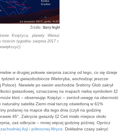
Starry Night
żenie Księżyca, planety Wenus
 trzecim tygodniu sierpnia 2017 r.
 powiększyć).
iebie w drugiej połowie sierpnia zacznę od tego, co się dzieje
 tydzień w gwiazdozbiorze Wieloryba, wschodząc jeszcze
j Polsce). Niewiele po swoim wschodzie Srebrny Glob zakrył
ielkości gwiazdowej, oznaczanej na mapach nieba symbolem ξ2
być może ktoś – obserwując Księżyc – zwrócił uwagę na obecność
 naturalny satelita Ziemi miał tarczę oświetloną w 61%
iny podanej na mapce dla tego dnia (czyli na godzinę
awie 45°. Zakrycie gwiazdy ξ2 Ceti miało miejsce około
erpnia, zaś odkrycie – mniej więcej godzinę później. Oprócz
 zachodniej Azji i północnej Afryce
. Dokładne czasy zakryć