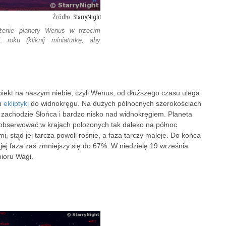
StarryNight
żenie planety Wenus w trzecim
 roku (kliknij miniaturkę, aby
obiekt na naszym niebie, czyli Wenus, od dłuższego czasu ulega
iu
ekliptyki
do widnokręgu. Na dużych północnych szerokościach
 zachodzie Słońca i bardzo nisko nad widnokręgiem. Planeta
 obserwować w krajach położonych tak daleko na północ
i, stąd jej tarcza powoli rośnie, a faza tarczy maleje. Do końca
jej faza zaś zmniejszy się do 67%. W niedzielę 19 września
ioru Wagi.