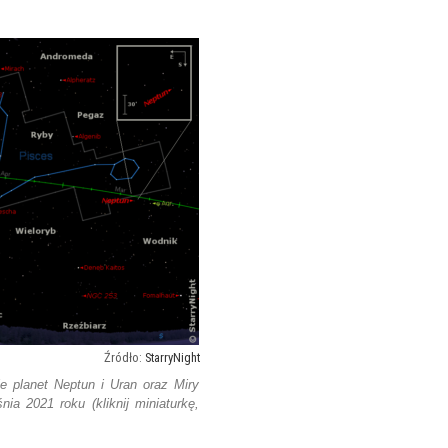
StarryNight
e planet Neptun i Uran oraz Miry
ia 2021 roku (kliknij miniaturkę,