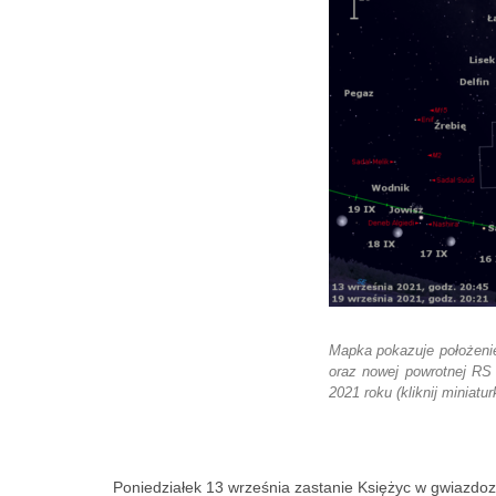
Mapka pokazuje położenie
oraz nowej powrotnej RS
2021 roku (kliknij miniatu
Poniedziałek 13 września zastanie Księżyc w gwiazdoz