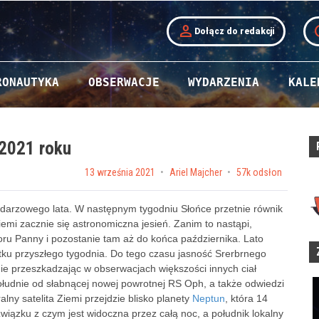
person
t
Dołącz do redakcji
RONAUTYKA
OBSERWACJE
WYDARZENIA
KALE
 2021 roku
Posted on
13 września 2021
by
Ariel Majcher
57k odsłon
endarzowego lata. W następnym tygodniu Słońce przetnie równik
Ziemi zacznie się astronomiczna jesień. Zanim to nastąpi,
ru Panny i pozostanie tam aż do końca października. Lato
tku przyszłego tygodnia. Do tego czasu jasność Srerbrnego
nie przeszkadzając w obserwacjach większości innych ciał
południe od słabnącej nowej powrotnej RS Oph, a także odwiedzi
alny satelita Ziemi przejdzie blisko planety
Neptun
, która 14
wiązku z czym jest widoczna przez całą noc, a południk lokalny