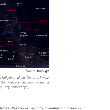
StarryNight
 Księżyca, planet Saturn i Jowisz
 Oph w trzecim tygodniu września
rkę, aby powiększyć).
biorze Wężownika. Tej nocy, dokładnie o godzinie 22:39