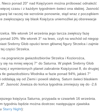
rę. Nieco ponad 20° nad Księżycem można próbować odnaleźć
ięcej czasu i z każdym tygodniem świeci ona słabiej. Jasność
 parę lat raczej nie wzrośnie ponownie, stąd wraz z początkiem
 że zwiększajacy się blask Księżyca uniemożliwi jej obsrewacje
rzelca. We wtorek 14 września jego tarcza zwiększy fazę
 ponad 10%. We wtorek 3° na lewo, czyli na wschód od niegop
ast Srebrny Glob opuści teren głównej figury Strzelca i zajmie
tej części Strzelca.
e na pogranicze gwiazdozbiorów Strzelca i Koziorożca,
ży się na mniej więcej 7° do Saturna. W piątek Srebrny Glob
zej z wymienionych planet zabraknie Księżycowi 8, do drugiej
a tle gwiazdozbioru Wodnika w fazie ponad 94%, jakieś 7°
oddalają się od Ziemi i powoli słabną. Saturn świeci blaskiem
18″. Jasność Jowisza do końca tygodnia zmniejszy się do -2,6
ejszego księżyca Saturna, przypada w czwartek 16 września.
ym tygodniu będzie można dostrzec następujące zjawiska
mu
Starry Night
):