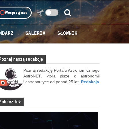
oll
Wesprzyj nas
Szukaj:
Szukaj
NDARZ
GALERIA
SŁOWNIK
Poznaj naszą redakcję
Poznaj redakcję Portalu Astronomicznego
AstroNET, która pisze o astronomii
i astronautyce od ponad 25 lat.
Redakcja
Zobacz też