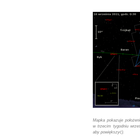
Mapka pokazuje położeni
w trzecim tygodniu wrześn
aby powiększyć).