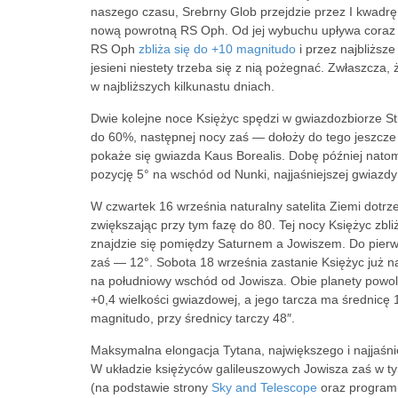
naszego czasu, Srebrny Glob przejdzie przez I kwad
nową powrotną RS Oph. Od jej wybuchu upływa coraz w
RS Oph
zbliża się do +10 magnitudo
i przez najbliższe
jesieni niestety trzeba się z nią pożegnać. Zwłaszcza,
w najbliższych kilkunastu dniach.
Dwie kolejne noce Księżyc spędzi w gwiazdozbiorze St
do 60%, następnej nocy zaś — dołoży do tego jeszcze
pokaże się gwiazda Kaus Borealis. Dobę później natomi
pozycję 5° na wschód od Nunki, najjaśniejszej gwiazdy 
W czwartek 16 września naturalny satelita Ziemi dotrz
zwiększając przy tym fazę do 80. Tej nocy Księżyc zbli
znajdzie się pomiędzy Saturnem a Jowiszem. Do pierws
zaś — 12°. Sobota 18 września zastanie Księżyc już n
na południowy wschód od Jowisza. Obie planety powoli 
+0,4 wielkości gwiazdowej, a jego tarcza ma średnicę 
magnitudo, przy średnicy tarczy 48″.
Maksymalna elongacja Tytana, największego i najjaśni
W układzie księżyców galileuszowych Jowisza zaś w t
(na podstawie strony
Sky and Telescope
oraz progra