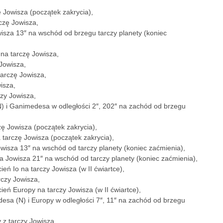
 Jowisza (początek zakrycia),
czę Jowisza,
owisza 13″ na wschód od brzegu tarczy planety (koniec
 na tarczę Jowisza,
 Jowisza,
tarczę Jowisza,
isza,
czy Jowisza,
(N) i Ganimedesa w odległości 2″, 202″ na zachód od brzegu
zę Jowisza (początek zakrycia),
 tarczę Jowisza (początek zakrycia),
Jowisza 13″ na wschód od tarczy planety (koniec zaćmienia),
ia Jowisza 21″ na wschód od tarczy planety (koniec zaćmienia),
eń Io na tarczy Jowisza (w II ćwiartce),
rczy Jowisza,
ień Europy na tarczy Jowisza (w II ćwiartce),
desa (N) i Europy w odległości 7″, 11″ na zachód od brzegu
 z tarczy Jowisza,