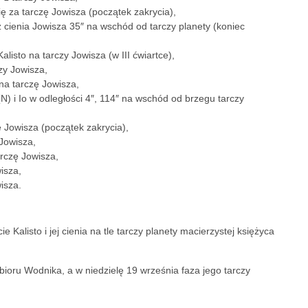
 za tarczę Jowisza (początek zakrycia),
 cienia Jowisza 35″ na wschód od tarczy planety (koniec
listo na tarczy Jowisza (w III ćwiartce),
czy Jowisza,
 na tarczę Jowisza,
N) i Io w odległości 4″, 114″ na wschód od brzegu tarczy
ę Jowisza (początek zakrycia),
 Jowisza,
arczę Jowisza,
isza,
isza.
 Kalisto i jej cienia na tle tarczy planety macierzystej księżyca
ioru Wodnika, a w niedzielę 19 września faza jego tarczy