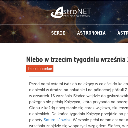
Przejdź do zawartości
SERIE
ASTRONOMIA
AST
Niebo w trzecim tygodniu września
Teraz na niebie
Przed nami ostatni tydzień należący w całości do kal
niebieski w drodze na południe i na północnej półkuli 
w czwartek 16 września Słońce wejdzie do gwiazdozbio
pożegna się pełnią Księżyca, która przypada na począ
Globu z każdą nocą stanie się coraz większa, skutecz
niebieskich. Do końca tygodnia Księżyc przejdzie na 
planety
Saturn
i
Jowisz
. W czasie pełni natomiast natur
września znajdzie się w opozycji względem Słońca, w z