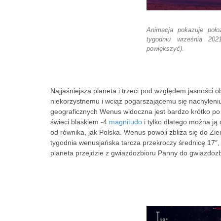
Animacja pokazuje poło
tygodniu września 2021
powiększyć).
Najjaśniejsza planeta i trzeci pod względem jasności 
niekorzystnemu i wciąż pogarszającemu się nachylen
geograficznych Wenus widoczna jest bardzo krótko po
świeci blaskiem -4
magnitudo
i tylko dlatego można ją
od równika, jak Polska. Wenus powoli zbliża się do Ziem
tygodnia wenusjańska tarcza przekroczy średnicę 17″, 
planeta przejdzie z gwiazdozbioru Panny do gwiazdozb