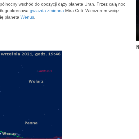
a północny wschód do opozycji dąży planeta Uran. Przez całą noc
 długookresowa
gwiazda zmienna
Mira Ceti. Wieczorem wciąż
ię planeta
Wenus
.
N