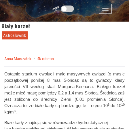
Przejdź do zawartości
Menu
Biały karzeł
Astrosłownik
by
Anna Marszałek
4k odsłon
Ostatnie stadium ewolucji mało masywnych gwiazd (o masie
początkowej poniżej 8 mas Słońca); są to gwiazdy klasy
jasności VII według skali Morgana-Keenana. Białego karzeł
może mieć masę pomiędzy 0,2 a 1,4 mas Słońca. Średnica zaś
jest zbliżona do średnicy Ziemi (0,01 promienia Słońca).
8
10
Oznacza to, że białe karły są bardzo gęste – rzędu 10
do 10
3
kg/m
.
Białe karły znajdują się w równowadze hydrostatycznej