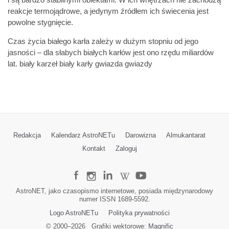
i są bardzo stabilnymi obiektami. W ich wnętrzach nie zachodzą
reakcje termojądrowe, a jedynym źródłem ich świecenia jest
powolne stygnięcie.
Czas życia białego karła zależy w dużym stopniu od jego
jasności – dla słabych białych karłów jest ono rzędu miliardów
lat. biały karzeł biały karły gwiazda gwiazdy
Redakcja
Kalendarz AstroNETu
Darowizna
Almukantarat
Kontakt
Zaloguj
AstroNET, jako czasopismo internetowe, posiada międzynarodowy
numer ISSN 1689-5592.
Logo AstroNETu
Polityka prywatności
© 2000–
2026
Grafiki wektorowe:
Magnific