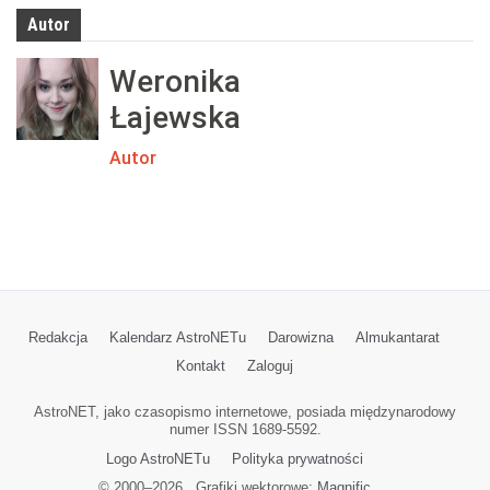
Autor
Weronika
Łajewska
Autor
Redakcja
Kalendarz AstroNETu
Darowizna
Almukantarat
Kontakt
Zaloguj
AstroNET, jako czasopismo internetowe, posiada międzynarodowy
numer ISSN 1689-5592.
Logo AstroNETu
Polityka prywatności
© 2000–
2026
Grafiki wektorowe:
Magnific