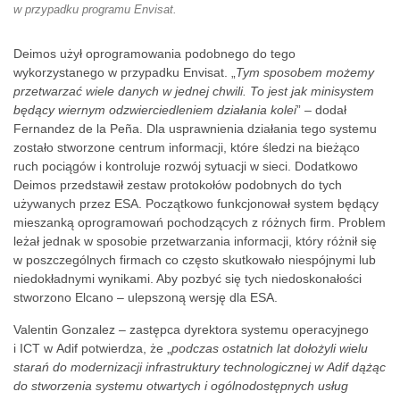
w przypadku programu Envisat.
Deimos użył oprogramowania podobnego do tego
wykorzystanego w przypadku Envisat. „
Tym sposobem możemy
przetwarzać wiele danych w jednej chwili. To jest jak minisystem
będący wiernym odzwierciedleniem działania kolei
” – dodał
Fernandez de la Peña. Dla usprawnienia działania tego systemu
zostało stworzone centrum informacji, które śledzi na bieżąco
ruch pociągów i kontroluje rozwój sytuacji w sieci. Dodatkowo
Deimos przedstawił zestaw protokołów podobnych do tych
używanych przez ESA. Początkowo funkcjonował system będący
mieszanką oprogramowań pochodzących z różnych firm. Problem
leżał jednak w sposobie przetwarzania informacji, który różnił się
w poszczególnych firmach co często skutkowało niespójnymi lub
niedokładnymi wynikami. Aby pozbyć się tych niedoskonałości
stworzono Elcano – ulepszoną wersję dla ESA.
Valentin Gonzalez – zastępca dyrektora systemu operacyjnego
i ICT w Adif potwierdza, że „
podczas ostatnich lat dołożyli wielu
starań do modernizacji infrastruktury technologicznej w Adif dążąc
do stworzenia systemu otwartych i ogólnodostępnych usług