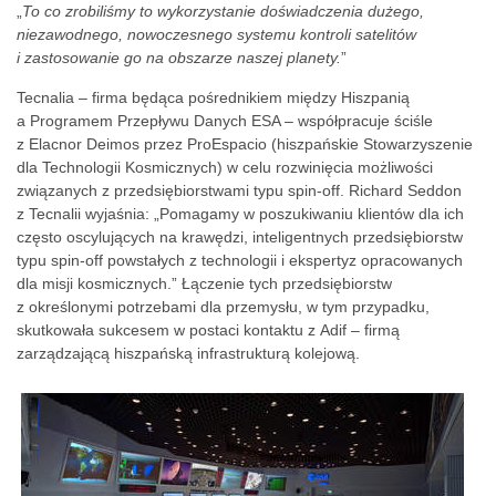
„
To co zrobiliśmy to wykorzystanie doświadczenia dużego,
niezawodnego, nowoczesnego systemu kontroli satelitów
i zastosowanie go na obszarze naszej planety.
”
Tecnalia – firma będąca pośrednikiem między Hiszpanią
a Programem Przepływu Danych ESA – współpracuje ściśle
z Elacnor Deimos przez ProEspacio (hiszpańskie Stowarzyszenie
dla Technologii Kosmicznych) w celu rozwinięcia możliwości
związanych z przedsiębiorstwami typu spin-off. Richard Seddon
z Tecnalii wyjaśnia: „
Pomagamy w poszukiwaniu klientów dla ich
często oscylujących na krawędzi, inteligentnych przedsiębiorstw
typu spin-off powstałych z technologii i ekspertyz opracowanych
dla misji kosmicznych.” Łączenie tych przedsiębiorstw
z określonymi potrzebami dla przemysłu, w tym przypadku,
skutkowała sukcesem w postaci kontaktu z Adif – firmą
zarządzającą hiszpańską infrastrukturą kolejową.