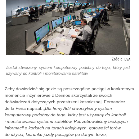
ESA
Został stworzony system komputerowy podobny do tego, który jest
używany do kontroli i monitorowania satelitów.
Żeby dowiedzieć się gdzie są poszczególne pociągi w konkretnym
momencie inżynierowie z Deimos skorzystali ze swoich
doświadczeń dotyczących przestrzeni kosmicznej. Fernandez
de la Peña napisał: „
Dla firmy Adif stworzyliśmy system
komputerowy podobny do tego, który jest używany do kontroli
i monitorowania systemu satelitów. Potrzebowaliśmy bieżących
informacji o korkach na torach kolejowych, gotowości torów
do użycia, kierunku jazdy pociągów po danym torze,