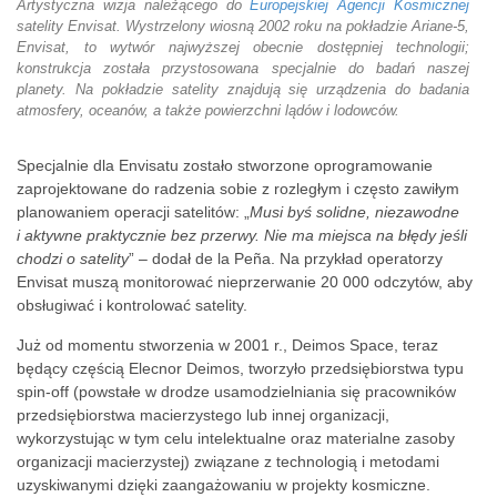
Artystyczna wizja należącego do
Europejskiej Agencji Kosmicznej
satelity Envisat. Wystrzelony wiosną 2002 roku na pokładzie Ariane-5,
Envisat, to wytwór najwyższej obecnie dostępniej technologii;
konstrukcja została przystosowana specjalnie do badań naszej
planety. Na pokładzie satelity znajdują się urządzenia do badania
atmosfery, oceanów, a także powierzchni lądów i lodowców.
Specjalnie dla Envisatu zostało stworzone oprogramowanie
zaprojektowane do radzenia sobie z rozległym i często zawiłym
planowaniem operacji satelitów: „
Musi byś solidne, niezawodne
i aktywne praktycznie bez przerwy. Nie ma miejsca na błędy jeśli
chodzi o satelity
” – dodał de la Peña. Na przykład operatorzy
Envisat muszą monitorować nieprzerwanie 20 000 odczytów, aby
obsługiwać i kontrolować satelity.
Już od momentu stworzenia w 2001 r., Deimos Space, teraz
będący częścią Elecnor Deimos, tworzyło przedsiębiorstwa typu
spin-off (powstałe w drodze usamodzielniania się pracowników
przedsiębiorstwa macierzystego lub innej organizacji,
wykorzystując w tym celu intelektualne oraz materialne zasoby
organizacji macierzystej) związane z technologią i metodami
uzyskiwanymi dzięki zaangażowaniu w projekty kosmiczne.