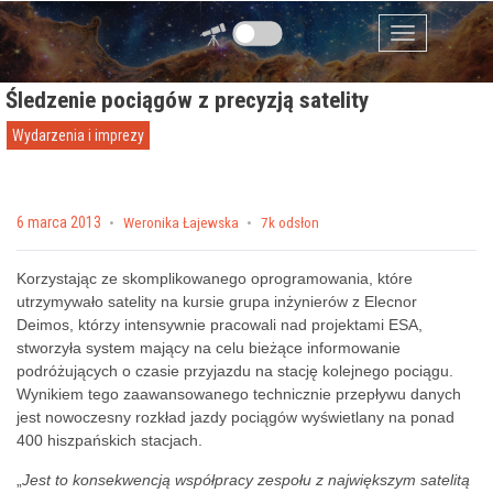
Przejdź do zawartości
Menu
Śledzenie pociągów z precyzją satelity
Wydarzenia i imprezy
Posted on
6 marca 2013
by
Weronika Łajewska
7k odsłon
Korzystając ze skomplikowanego oprogramowania, które
utrzymywało satelity na kursie grupa inżynierów z Elecnor
Deimos, którzy intensywnie pracowali nad projektami ESA,
stworzyła system mający na celu bieżące informowanie
podróżujących o czasie przyjazdu na stację kolejnego pociągu.
Wynikiem tego zaawansowanego technicznie przepływu danych
jest nowoczesny rozkład jazdy pociągów wyświetlany na ponad
400 hiszpańskich stacjach.
„
Jest to konsekwencją współpracy zespołu z największym satelitą