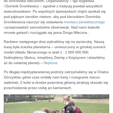
do schroniska wieczorem. Organizatorzy – Iga Rygielska
i Dominik Gronkiewicz – zgodnie z tradycją powitali wszystkich
świeczkowiskiem. Po wspólnych śpiewankach chętni spotkali się
pod pięknym izerskim niebem, aby pod kierunkiem Dominika
Gronkiewicza nauczyć się ustawiania
montażu paralaktycznego
i przeprowadzić samodzielne obserwacje. Nad nami świeciło
mrowie gwiazd i rozciągała się jasna Droga Mleczna…
Rankiem następnego dnia wybraliśmy się na wycieczkę. Naszą
trasą była ścieżka planetarna – umieszczony w górskiej scenerii
model Układu Słonecznego w skali 1 : 1 000 000 000.
Dotknęliśmy Słońca, minęliśmy Ziemię z Księżycem i dotarliśmy
aż do ostatniej planety –
Neptuna
.
Po długiej międzyplanetarnej podróży zatrzymaliśmy się w Chatce
Górzystów, gdzie czas umilały nam karty i rozegranie meczu
siatkówki. Z kolei w drodze powrotnej główną atrakcją okazało się
przechodzenie przez rzekę po kamieniach.