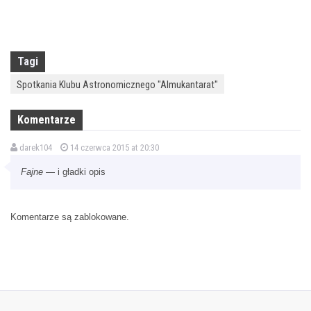
Tagi
Spotkania Klubu Astronomicznego "Almukantarat"
Komentarze
darek104
14 czerwca 2015 at 20:30
Fajne
— i gładki opis
Komentarze są zablokowane.