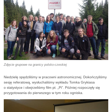
Zdjęcie grupowe na granicy polsko-czeskiej
Niedzielę spędziliśmy w pracowni astronomicznej. Dokończyliśmy
sesję referatową, wysłuchaliśmy wykładu Tomka Grykiasa
o statystyce i obejrzeliśmy film pt. „Pi”. Później rozpoczęły się
przygotowania do pierwszego w tym roku ogniska.