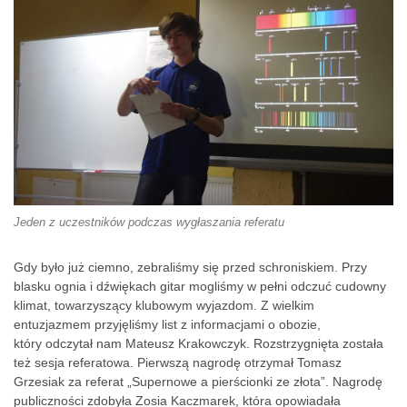
Jeden z uczestników podczas wygłaszania referatu
Gdy było już ciemno, zebraliśmy się przed schroniskiem. Przy
blasku ognia i dźwiękach gitar mogliśmy w pełni odczuć cudowny
klimat, towarzyszący klubowym wyjazdom. Z wielkim
entuzjazmem przyjęliśmy list z informacjami o obozie,
który odczytał nam Mateusz Krakowczyk. Rozstrzygnięta została
też sesja referatowa. Pierwszą nagrodę otrzymał Tomasz
Grzesiak za referat „Supernowe a pierścionki ze złota”. Nagrodę
publiczności zdobyła Zosia Kaczmarek, która opowiadała