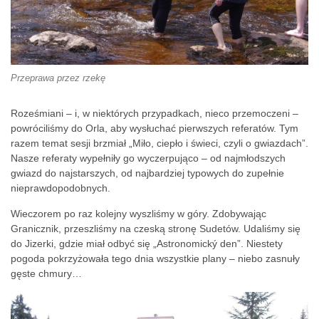
Przeprawa przez rzekę
Roześmiani – i, w niektórych przypadkach, nieco przemoczeni –
powróciliśmy do Orla, aby wysłuchać pierwszych referatów. Tym
razem temat sesji brzmiał „Miło, ciepło i świeci, czyli o gwiazdach”.
Nasze referaty wypełniły go wyczerpująco – od najmłodszych
gwiazd do najstarszych, od najbardziej typowych do zupełnie
nieprawdopodobnych.
Wieczorem po raz kolejny wyszliśmy w góry. Zdobywając
Granicznik, przeszliśmy na czeską stronę Sudetów. Udaliśmy się
do Jizerki, gdzie miał odbyć się „Astronomický den”. Niestety
pogoda pokrzyżowała tego dnia wszystkie plany – niebo zasnuły
gęste chmury…