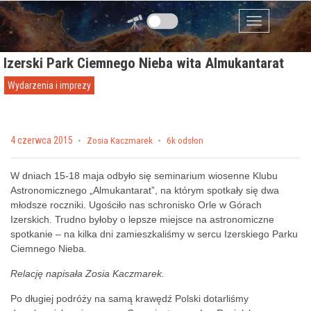
Przejdź do zawartości
Menu
Izerski Park Ciemnego Nieba wita Almukantarat
Wydarzenia i imprezy
Posted on
4 czerwca 2015
by
Zosia Kaczmarek
6k odsłon
W dniach 15-18 maja odbyło się seminarium wiosenne Klubu
Astronomicznego „Almukantarat”, na którym spotkały się dwa
młodsze roczniki. Ugościło nas schronisko Orle w Górach
Izerskich. Trudno byłoby o lepsze miejsce na astronomiczne
spotkanie – na kilka dni zamieszkaliśmy w sercu Izerskiego Parku
Ciemnego Nieba.
Relację napisała Zosia Kaczmarek.
Po długiej podróży na samą krawędź Polski dotarliśmy