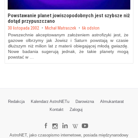
Powstawanie planet jowiszopodobnych jest szybsze niż
dotąd przypuszczano
Posted on
30 listopada 2002
by
Michał Matraszek
6k odsłon
Powszechnie akceptowanym założeniem astrofizyki jest, że
gazowe olbrzymy jak Jowisz i Saturn powstają w czasie
dłuższym niż milion lat z materii obiegającej młodą gwiazdę.
Nowe badania sugerują jednak, że takie planety mogą
powstać w …
Redakcja
Kalendarz AstroNETu
Darowizna
Almukantarat
Kontakt
Zaloguj
AstroNET, jako czasopismo internetowe, posiada międzynarodowy