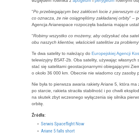
względem równika z
apogeum
i
perygeum
równymi odp
“
Po przebiegającym bez zakłóceń locie z pierwszym cz
co oznacza, że nie osiągnęliśmy zakładanej orbity
” – 
Agencja Arianespace rozpoczęła badania mające ustali
“
Robimy wszystko co możemy, aby odzyskać oba satelit
obu naszych klientów, właścicieli satelitów za problemy
Te dwa satelity to należący do
Europejskiej Agencji Ko
telewizyjny BSAT-2b. Oba satelity, używając własnych s
stać się satelitami geostacjonarnymi obiegającymi Zie
o około 36 000 km. Obecnie nie wiadomo czy zasoby pa
Nie była to pierwsza awaria rakiety Ariane 5, która m
po starcie, rakieta straciła stabilność i po chwili eks
na skutek zbyt wczesnego wyłączenia się silnika pierws
orbitę.
Źródła:
Serwis Spaceflight Now
Ariane 5 falls short