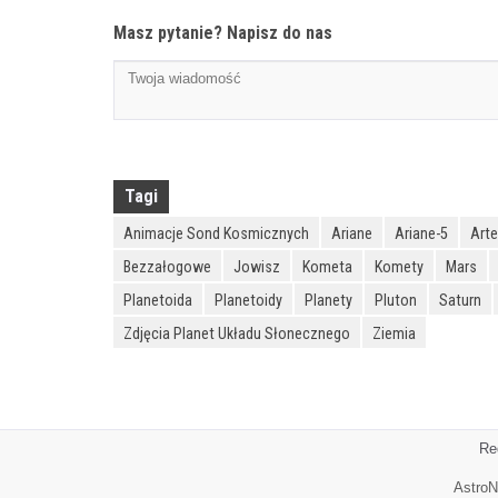
Masz pytanie? Napisz do nas
Tagi
Animacje Sond Kosmicznych
Ariane
Ariane-5
Art
Bezzałogowe
Jowisz
Kometa
Komety
Mars
Planetoida
Planetoidy
Planety
Pluton
Saturn
Zdjęcia Planet Układu Słonecznego
Ziemia
Re
AstroN