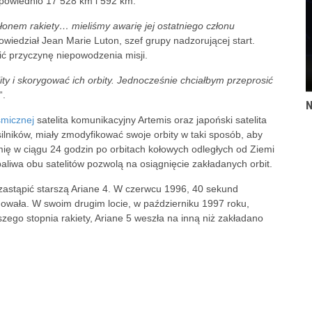
owiednio 17 528 km i 592 km.
łonem rakiety… mieliśmy awarię jej ostatniego członu
powiedział Jean Marie Luton, szef grupy nadzorującej start.
ć przyczynę niepowodzenia misji.
y i skorygować ich orbity. Jednocześnie chciałbym przeprosić
“.
N
smicznej
satelita komunikacyjny Artemis oraz japoński satelita
ilników, miały zmodyfikować swoje orbity w taki sposób, aby
mię w ciągu 24 godzin po orbitach kołowych odległych od Ziemi
liwa obu satelitów pozwolą na osiągnięcie zakładanych orbit.
a zastąpić starszą Ariane 4. W czerwcu 1996, 40 sekund
plodowała. W swoim drugim locie, w październiku 1997 roku,
zego stopnia rakiety, Ariane 5 weszła na inną niż zakładano