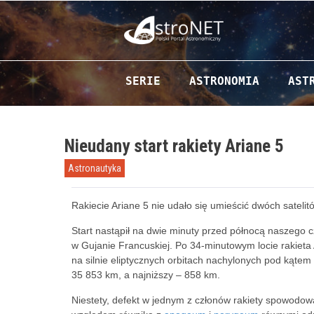
Przejdź do zawartości
SERIE
ASTRONOMIA
AST
Nieudany start rakiety Ariane 5
Astronautyka
Rakiecie Ariane 5 nie udało się umieścić dwóch satelit
Start nastąpił na dwie minuty przed północą naszego
w Gujanie Francuskiej. Po 34-minutowym locie rakieta 
na silnie eliptycznych orbitach nachylonych pod kątem 
35 853 km, a najniższy – 858 km.
Niestety, defekt w jednym z członów rakiety spowodował