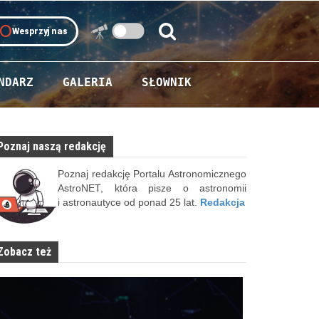
oll
Wesprzyj nas
Szukaj:
Szukaj
NDARZ
GALERIA
SŁOWNIK
Poznaj naszą redakcję
Poznaj redakcję Portalu Astronomicznego
AstroNET, która pisze o astronomii
i astronautyce od ponad 25 lat.
Redakcja
Zobacz też