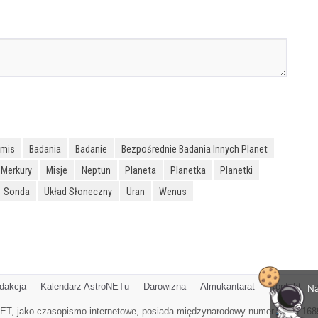
emis
Badania
Badanie
Bezpośrednie Badania Innych Planet
Merkury
Misje
Neptun
Planeta
Planetka
Planetki
Sonda
Układ Słoneczny
Uran
Wenus
dakcja
Kalendarz AstroNETu
Darowizna
Almukantarat
Kontakt
Na
ET, jako czasopismo internetowe, posiada międzynarodowy numer ISSN 168