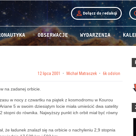
person
t
Dołącz do redakcji
RONAUTYKA
OBSERWACJE
WYDARZENIA
KALE
Posted on
12 lipca 2001
by
Michał Matraszek
6k odsłon
ów na zadanej orbicie.
 czasu w nocy z czwartku na piątek z kosmodromu w Kourou
Ariane 5 w swoim dziesiątym locie miała umieścić dwa satelity
2 stopni do równika. Najwyższy punkt ich orbit miał być równy
, że ładunek znalazł się na orbicie o nachyleniu 2,9 stopnia