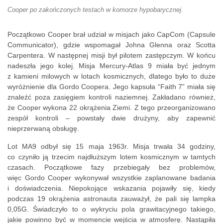
Cooper po zakończonych testach w komorze hypobarycznej.
Początkowo Cooper brał udział w misjach jako CapCom (Capsule
Communicator), gdzie wspomagał Johna Glenna oraz Scotta
Carpentera. W następnej misji był pilotem zastępczym. W końcu
nadeszła jego kolej. Misja Mercury-Atlas 9 miała być jednym
z kamieni milowych w lotach kosmicznych, dlatego było to duże
wyróżnienie dla Gordo Coopera. Jego kapsuła “Faith 7” miała się
znaleźć poza zasięgiem kontroli naziemnej. Zakładano również,
że Cooper wykona 22 okrążenia Ziemi. Z tego przeorganizowano
zespół kontroli – powstały dwie drużyny, aby zapewnić
nieprzerwaną obsługę.
Lot MA9 odbył się 15 maja 1963r. Misja trwała 34 godziny,
co czyniło ją trzecim najdłuższym lotem kosmicznym w tamtych
czasach. Początkowe fazy przebiegały bez problemów,
więc Gordo Cooper wykonywał wszystkie zaplanowane badania
i doświadczenia. Niepokojące wskazania pojawiły się, kiedy
podczas 19 okrążenia astronauta zauważył, że pali się lampka
0,05G. Świadczyło to o wykryciu pola grawitacyjnego takiego,
jakie powinno być w momencie wejścia w atmosferę. Nastąpiła