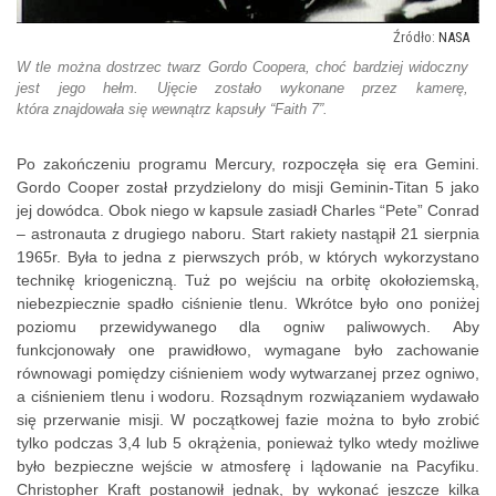
NASA
W tle można dostrzec twarz Gordo Coopera, choć bardziej widoczny
jest jego hełm. Ujęcie zostało wykonane przez kamerę,
która znajdowała się wewnątrz kapsuły “Faith 7”.
Po zakończeniu programu Mercury, rozpoczęła się era Gemini.
Gordo Cooper został przydzielony do misji Geminin-Titan 5 jako
jej dowódca. Obok niego w kapsule zasiadł Charles “Pete” Conrad
– astronauta z drugiego naboru. Start rakiety nastąpił 21 sierpnia
1965r. Była to jedna z pierwszych prób, w których wykorzystano
technikę kriogeniczną. Tuż po wejściu na orbitę okołoziemską,
niebezpiecznie spadło ciśnienie tlenu. Wkrótce było ono poniżej
poziomu przewidywanego dla ogniw paliwowych. Aby
funkcjonowały one prawidłowo, wymagane było zachowanie
równowagi pomiędzy ciśnieniem wody wytwarzanej przez ogniwo,
a ciśnieniem tlenu i wodoru. Rozsądnym rozwiązaniem wydawało
się przerwanie misji. W początkowej fazie można to było zrobić
tylko podczas 3,4 lub 5 okrążenia, ponieważ tylko wtedy możliwe
było bezpieczne wejście w atmosferę i lądowanie na Pacyfiku.
Christopher Kraft postanowił jednak, by wykonać jeszcze kilka