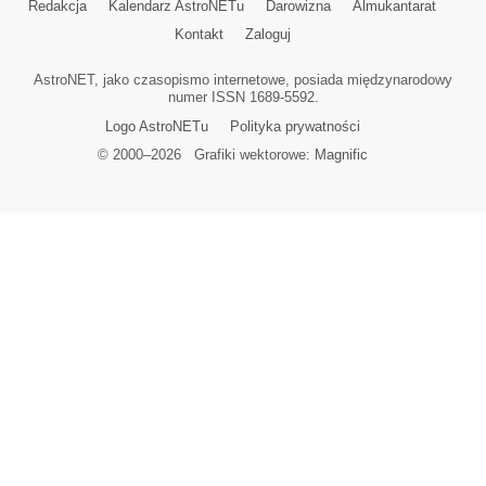
Redakcja
Kalendarz AstroNETu
Darowizna
Almukantarat
Kontakt
Zaloguj
AstroNET, jako czasopismo internetowe, posiada międzynarodowy
numer ISSN 1689-5592.
Logo AstroNETu
Polityka prywatności
© 2000–
2026
Grafiki wektorowe:
Magnific