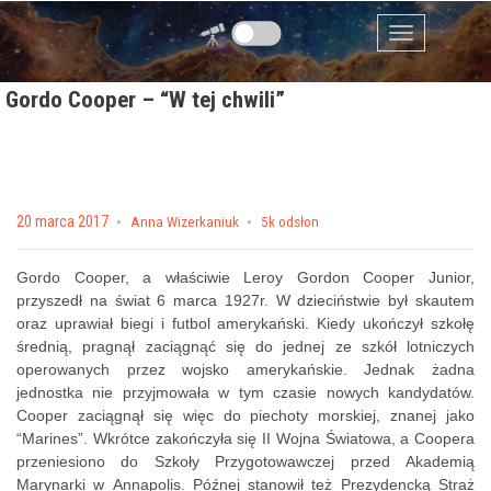
Przejdź do zawartości
Menu
Gordo Cooper – “W tej chwili”
Posted on
20 marca 2017
by
Anna Wizerkaniuk
5k odsłon
Gordo Cooper, a właściwie Leroy Gordon Cooper Junior,
przyszedł na świat 6 marca 1927r. W dzieciństwie był skautem
oraz uprawiał biegi i futbol amerykański. Kiedy ukończył szkołę
średnią, pragnął zaciągnąć się do jednej ze szkół lotniczych
operowanych przez wojsko amerykańskie. Jednak żadna
jednostka nie przyjmowała w tym czasie nowych kandydatów.
Cooper zaciągnął się więc do piechoty morskiej, znanej jako
“Marines”. Wkrótce zakończyła się II Wojna Światowa, a Coopera
przeniesiono do Szkoły Przygotowawczej przed Akademią
Marynarki w Annapolis. Późnej stanowił też Prezydencką Straż