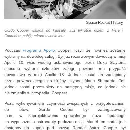
Space Rocket History
Gordo Cooper wsiada do kapsuły. Już wkrótce razem z Petem
Conradem pobiją rekord trwania lotu.
Podczas
Programu Apollo
Cooper liczył, że również zostanie
wybrany na dowódcę załogi. Był już rezerwowym dowódcą w misji
Apollo 10, więc według ustanowionego przez Deka Slaytona
sposobu wyboru członków załogi, powinno mu przypaść
dowództwo w misji Apollo 13. Jednak został on zastąpiony
przez powracającego do służby czynnej Alana Sheparda. Ten
jednak został przesunięty na następną misję, co jednak nic
nie zmieniło w przypadku Coopera.
Poza wykonywaniem czynności związanych z przygotowaniem
do lotów, Gordo Cooper był zaangażowany
m.in. w zaprojektowaniu specjalnego noża będącego
na wyposażeniu astronauty podczas misji. Model ten nadal jest
dostępny do kupna pod nazwą Randall Astro. Cooper był