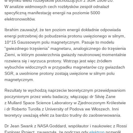
w wyniku wielu rozbłysków pochodzących z SGR 1806-20.
W analizie widmowych cech rozbłysków zespół odnalazł
specyficzną manifestację energii na poziomie 5000
elektronowoltów.
Ibrahim zauważył, że ten poziom energii dokładnie odpowiada
energi potrzebnej do pobudzenia protonu uwięzionego w silnym,
10^15 Gaussowym polu magnetycznym. Pasuje to modelu
“gwiezdnego trzęsienia” magnetaru, analogicznego do trzęsienia
Ziemi, w którym powierzchnia gwiazdy neutronowej momentalnie
rozwiera się i wyrzuca protony. Wstrząs jest więc źródłem
wybuchów widocznych w przypadku magnetarów czy gwiazdach
SGR, a uwolnione protony zostają uwięzione w silnym polu
magnetycznym.
Rezultaty te wychodzą naprzeciw teoretycznym przewidywaniom
poczynionym przez wielu badaczy, włączając dr Silvię Zane
z Mullard Space Science Laboratory w Zjednoczonym Królestwie
i dr Roberto Turolla z University of Podova we Włoszech. Inni
teoretycy uważają efekt za bardzo trudny do zaobserwowania.
Dr Jean Swank z NASA Goddard, współautor i naukowiec z Rossi
Explorer Project, zauwazyła, że podczas gdy
elektron
pozwolił