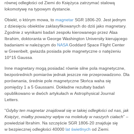
równej odległości od Ziemi do Księżyca zatrzymać stalową
lokomotywę na typowym dystancie.
Obiekt, o którym mowa, to
magnetar
SGR 1806-20. Jest jednym
z dziesięciu obiektów zaklasyfikowanych do dziś jako magnetary.
Zgodnie z wynikami badań zespołu kierowanego przez Alaa
Ibrahim, doktoranta w George Washington University kierującego
badaniami w należącym do
NASA
Goddard Space Flight Center
w Greenbelt, gwiazda posiada pole magnetyczne o natężeniu
10^15 Gaussa.
Inne magnetary mogą posiadać równie silne pola magnetyczne,
bezpośrednich pomiarów jednak jeszcze nie przeprowadzono. Dla
porównania, średnie pole magnetyczne Słońca waha się
pomiędzy 1 a 5 Gaussami. Dokładne rezultaty badań
opublikowano w dwóch artykułach w Astrophysical Journal
Letters.
“
Gdyby ten magnetar znajdował się w takiej odległości od nas, jak
Księżyc, miałby poważny wpływ na molekuły w naszych ciałach
” –
powiedział Ibrahim. Na szczęście SGR 1806-20 znajduje się
w bezpiecznej odległości 40000
lat świetlnych
od Ziemi.