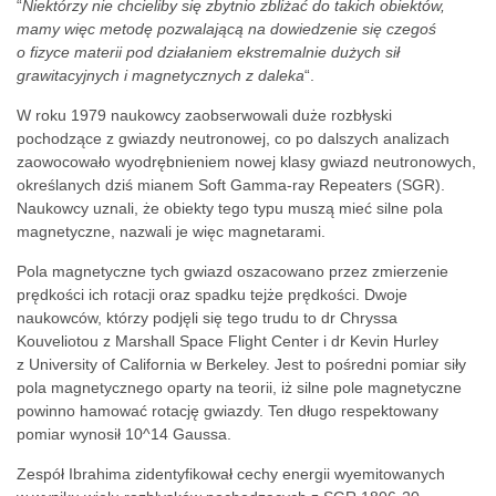
“
Niektórzy nie chcieliby się zbytnio zbliżać do takich obiektów,
mamy więc metodę pozwalającą na dowiedzenie się czegoś
o fizyce materii pod działaniem ekstremalnie dużych sił
grawitacyjnych i magnetycznych z daleka
“.
W roku 1979 naukowcy zaobserwowali duże rozbłyski
pochodzące z gwiazdy neutronowej, co po dalszych analizach
zaowocowało wyodrębnieniem nowej klasy gwiazd neutronowych,
określanych dziś mianem Soft Gamma-ray Repeaters (SGR).
Naukowcy uznali, że obiekty tego typu muszą mieć silne pola
magnetyczne, nazwali je więc magnetarami.
Pola magnetyczne tych gwiazd oszacowano przez zmierzenie
prędkości ich rotacji oraz spadku tejże prędkości. Dwoje
naukowców, którzy podjęli się tego trudu to dr Chryssa
Kouveliotou z Marshall Space Flight Center i dr Kevin Hurley
z University of California w Berkeley. Jest to pośredni pomiar siły
pola magnetycznego oparty na teorii, iż silne pole magnetyczne
powinno hamować rotację gwiazdy. Ten długo respektowany
pomiar wynosił 10^14 Gaussa.
Zespół Ibrahima zidentyfikował cechy energii wyemitowanych