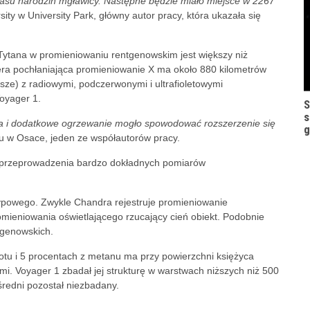
zasu narodzin mgławicy. Następne będzie miało miejsce w 2267
sity w University Park, główny autor pracy, która ukazała się
Tytana w promieniowaniu rentgenowskim jest większy niż
era pochłaniająca promieniowanie X ma około 880 kilometrów
ksze) z radiowymi, podczerwonymi i ultrafioletowymi
oyager 1.
S
s
ńca i dodatkowe ogrzewanie mogło spowodować rozszerzenie się
g
tu w Osace, jeden ze współautorów pracy.
 przeprowadzenia bardzo dokładnych pomiarów
powego. Zwykle Chandra rejestruje promieniowanie
mieniowania oświetlającego rzucający cień obiekt. Podobnie
tgenowskich.
otu i 5 procentach z metanu ma przy powierzchni księżyca
mi. Voyager 1 zbadał jej strukturę w warstwach niższych niż 500
średni pozostał niezbadany.