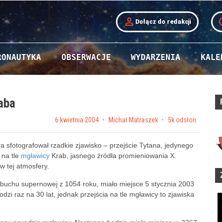
person
t
Dołącz do redakcji
RONAUTYKA
OBSERWACJE
WYDARZENIA
KALE
aba
Posted on
6 kwietnia 2004
by
Michał Matraszek
5k odsłon
sfotografował rzadkie zjawisko – przejście Tytana, jedynego
 na tle
mgławicy
Krab, jasnego źródła promieniowania X.
 tej atmosfery.
wybuchu supernowej z 1054 roku, miało miejsce 5 stycznia 2003
dzi raz na 30 lat, jednak przejścia na tle mgławicy to zjawiska