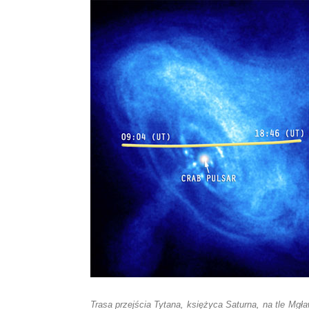
Trasa przejścia Tytana, księżyca Saturna, na tle Mgł