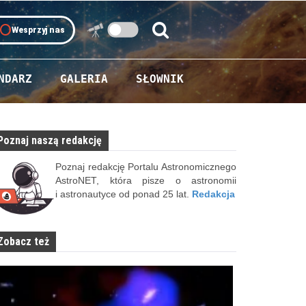
oll
Wesprzyj nas
Szukaj:
Szukaj
NDARZ
GALERIA
SŁOWNIK
Poznaj naszą redakcję
Poznaj redakcję Portalu Astronomicznego
AstroNET, która pisze o astronomii
i astronautyce od ponad 25 lat.
Redakcja
Zobacz też