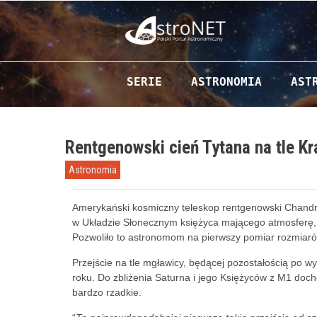
Przejdź do zawartości
SERIE
ASTRONOMIA
AST
Rentgenowski cień Tytana na tle Kr
Astronomia
Amerykański kosmiczny teleskop rentgenowski Chandra 
w Układzie Słonecznym księżyca mającego atmosferę,
Pozwoliło to astronomom na pierwszy pomiar rozmiarów
Przejście na tle mgławicy, będącej pozostałością po 
roku. Do zbliżenia Saturna i jego Księżyców z M1 docho
bardzo rzadkie.