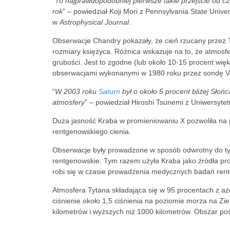
“
To najprawdopodobniej pierwsze takie przejście od c
rok
” – powiedział Koji Mori z Pennsylvania State Univer
w
Astrophysical Journal
.
Obserwacje Chandry pokazały, że cień rzucany przez 
rozmiary księżyca. Różnica wskazuje na to, że atmosf
grubości. Jest to zgodne (lub około 10-15 procent wię
obserwacjami wykonanymi w 1980 roku przez sondę V
“
W 2003 roku
Saturn
był o około 5 procent bliżej Sło
atmosfery
” – powiedział Hiroshi Tsunemi z Uniwersyte
Duża jasność Kraba w promieniowaniu X pozwoliła na
rentgenowskiego cienia.
Obserwacje były prowadzone w sposób odwrotny do ty
rentgenowskie. Tym razem użyła Kraba jako źródła pro
robi się w czasie prowadzenia medycznych badań ren
Atmosfera Tytana składająca się w 95 procentach z az
ciśnienie około 1,5 ciśnienia na poziomie morza na Zie
kilometrów i wyższych niż 1000 kilometrów. Obszar po