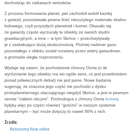
dochodząc do ciekawych wniosków.
Z procesu formowania
planet, jaki zachodził wokół każdej
z gwiazd, pozostawała pewna ilość niezużytego materiału skalno-
lodowego, czyli przyszłych planetoid i
komet. Okazało się,
że gwiazdy często wyrzucały te obiekty ze swoich studni
grawitacyjnych, a inne – w tym Słońce – przechwytywały
je z zaskakująco dużą skutecznością. Później nadmiar gazu
pozostałego z obłoku został rozwiany przez wiatry gwiazdowe,
a gromada uległa rozproszeniu.
Wydaje się zatem, że pochodzenie chmury Oorta (o ile
wyróżnianie tego obiektu ma wo ogóle sens, co jest przedmiotem
ponad półwiecznych debat) nie jest jasne. Nowe badania
sugerują, że znaczna jego część nie pochodzi z dysku
protoplanetarnego otaczającego niegdyś Słońce, a jest w pewnym
sensie “ciałami obcymi”. Pochodzące z chmury Oorta
komety
byłyby więc po części również “gośćmi” w naszym systemie
planetarnym – być może dotyczy to nawet 90% z nich.
Źródła:
Astronomy Now online