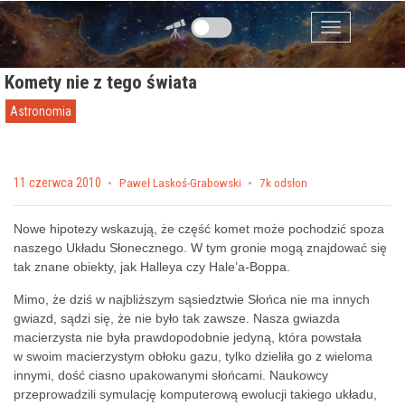
Przejdź do zawartości
Menu
Komety nie z tego świata
Astronomia
Posted on
11 czerwca 2010
by
Paweł Laskoś-Grabowski
7k odsłon
Nowe hipotezy wskazują, że część komet może pochodzić spoza
naszego Układu Słonecznego. W tym gronie mogą znajdować się
tak znane obiekty, jak Halleya czy Hale’a-Boppa.
Mimo, że dziś w najbliższym sąsiedztwie
Słońca nie ma innych
gwiazd, sądzi się, że nie było tak zawsze. Nasza gwiazda
macierzysta nie była prawdopodobnie jedyną, która powstała
w swoim macierzystym obłoku gazu, tylko dzieliła go z wieloma
innymi, dość ciasno upakowanymi słońcami. Naukowcy
przeprowadzili symulację komputerową ewolucji takiego układu,