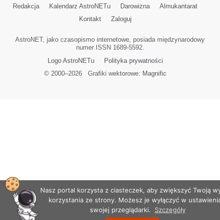
Redakcja
Kalendarz AstroNETu
Darowizna
Almukantarat
Kontakt
Zaloguj
AstroNET, jako czasopismo internetowe, posiada międzynarodowy
numer ISSN 1689-5592.
Logo AstroNETu
Polityka prywatności
© 2000–
2026
Grafiki wektorowe:
Magnific
Nasz portal korzysta z ciasteczek, aby zwiększyć Twoją 
korzystania ze strony. Możesz je wyłączyć w ustawieni
swojej przeglądarki.
Szczegóły