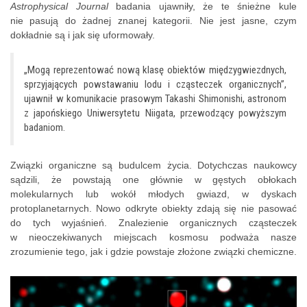
Astrophysical Journal
badania ujawniły, że te śnieżne kule
nie pasują do żadnej znanej kategorii. Nie jest jasne, czym
dokładnie są i jak się uformowały.
„Mogą reprezentować nową klasę obiektów międzygwiezdnych,
sprzyjających powstawaniu lodu i cząsteczek organicznych”,
ujawnił w komunikacie prasowym Takashi Shimonishi, astronom
z japońskiego Uniwersytetu Niigata, przewodzący powyższym
badaniom.
Związki organiczne są budulcem życia. Dotychczas naukowcy
sądzili, że powstają one głównie w gęstych obłokach
molekularnych lub wokół młodych gwiazd, w dyskach
protoplanetarnych. Nowo odkryte obiekty zdają się nie pasować
do tych wyjaśnień. Znalezienie organicznych cząsteczek
w nieoczekiwanych miejscach kosmosu podważa nasze
zrozumienie tego, jak i gdzie powstaje złożone związki chemiczne.