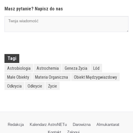
Masz pytanie? Napisz do nas
Tagi
Astrobiologia
Astrochemia
Geneza Życia
Lód
Małe Obiekty
Materia Organiczna
Obiekt Międzygwiazdowy
Odkrycia
Odkrycie
Życie
Redakcja
Kalendarz AstroNETu
Darowizna
Almukantarat
Kontakt
Zaloguj