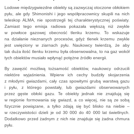
Lodowe międzygwiezdne obiekty są zazwyczaj otoczone obłokiem
pyłu, ale gdy Shimonishi i jego współpracownicy skupili na nich
teleskop ALMA, nie spostrzegli tej charakterystycznej poświaty.
Zamiast tego emisja radiowa pokazała większą niż zwykle
w powłoce gazowej obecność tlenku krzemu. To wskazuje
na działanie nieznanych procesów, gdyż tlenek krzemu zwykle
jest uwięziony w ziarnach pyłu. Naukowcy twierdzą, że aby
tak duża ilość tlenku krzemu była obserwowalna, to na gaz wokół
tych obiektów musiało wpłynąć potężne źródło energii.
By zawęzić możliwą tożsamość obiektów, naukowcy odrzucili
niektóre wyjaśnienia. Wpierw ich cechy budziły skojarzenia
z młodymi gwiazdami, cały czas spowitymi grubą warstwą gazu
i pyłu, z którego powstały, lub gwiazdami obserwowanych
przez gęste obłoki gazu. Te obiekty jednak nie znajdują się
w regionie formowania się gwiazd, a co więcej, nie są ze sobą
fizycznie powiązane, a tylko zdają się być blisko na niebie –
w rzeczywistości dzieli je od 30 000 do 40 000 lat świetlnych.
Dodatkowo przed żadnym z nich nie znajduje się żadna chmura
pyłu.