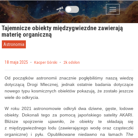
Przejdź do zawartości
Menu
Tajemnicze obiekty międzygwiezdne zawierają
materię organiczną
Astronomia
Posted on
18 maja 2025
by
Kacper Górski
2k odsłon
Od początków astronomii znacznie pogłębiliśmy naszą wiedzę
dotyczącą Drogi Mlecznej, jednak ostatnie badania dotyczące
nowego typu kosmicznych obiektów pokazują, że zostało jeszcze
wiele do odkrycia.
W roku 2021 astronomowie odkryli dwa dziwne, gęste, lodowe
obiekty. Dokonali tego za pomocą japońskiego satelity AKARI.
Bliższe spojrzenie ujawniło, że obiekty te składają się
z międzygwiezdnego lodu (zawierającego wodę oraz cząsteczki
organiczne) i pyłu. Opublikowane niedawno na łamach
The