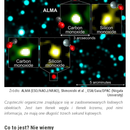
ALMA (ESO/NAOJ/NRAO), Shimonishi et al. , ESA/Gaia/DPAC (Niigata
University)
Cząsteczki organiczne znajdujące się w zaobserwowanych lodowych
obiektach. Jest tam tlenek węgla i tlenek krzemu, pod nimi
informacja, że mają one długość trzech sekund kątowych.
Co to jest? Nie wiemy