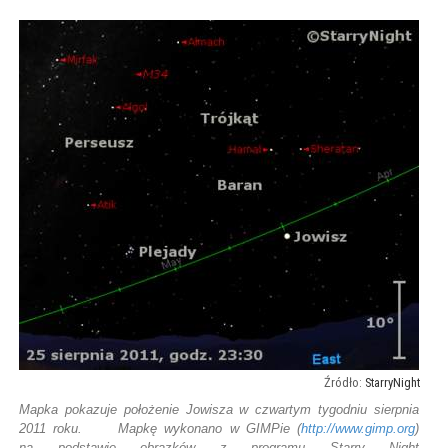
StarryNight
Mapka pokazuje położenie Jowisza w czwartym tygodniu sierpnia
2011 roku. Mapkę wykonano w GIMPie (
http://www.gimp.org
)
na podstawie obrazków z programu Starry Night