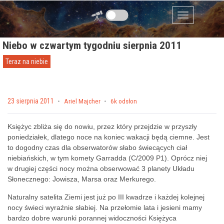
Przejdź do zawartości
Menu
Niebo w czwartym tygodniu sierpnia 2011
Teraz na niebie
Posted on
23 sierpnia 2011
by
Ariel Majcher
6k odsłon
Księżyc zbliża się do nowiu, przez który przejdzie w przyszły
poniedziałek, dlatego noce na koniec wakacji będą ciemne. Jest
to dogodny czas dla obserwatorów słabo świecących ciał
niebiańskich, w tym komety Garradda (C/2009 P1). Oprócz niej
w drugiej części nocy można obserwować 3 planety Układu
Słonecznego: Jowisza, Marsa oraz Merkurego.
Naturalny satelita Ziemi jest już po III kwadrze i każdej kolejnej
nocy świeci wyraźnie słabiej. Na przełomie lata i jesieni mamy
bardzo dobre warunki porannej widoczności Księżyca