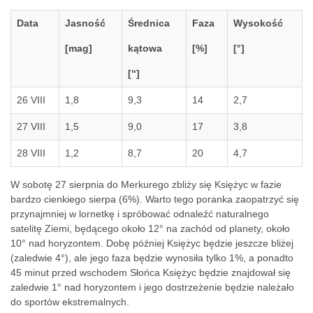
Data
Jasność
Średnica
Faza
Wysokość
[mag]
kątowa
[%]
[°]
[“]
26 VIII
1,8
9,3
14
2,7
27 VIII
1,5
9,0
17
3,8
28 VIII
1,2
8,7
20
4,7
W sobotę 27 sierpnia do Merkurego zbliży się Księżyc w fazie
bardzo cienkiego sierpa (6%). Warto tego poranka zaopatrzyć się
przynajmniej w lornetkę i spróbować odnaleźć naturalnego
satelitę Ziemi, będącego około 12° na zachód od planety, około
10° nad horyzontem. Dobę później Księżyc będzie jeszcze bliżej
(zaledwie 4°), ale jego faza będzie wynosiła tylko 1%, a ponadto
45 minut przed wschodem Słońca Księżyc będzie znajdował się
zaledwie 1° nad horyzontem i jego dostrzeżenie będzie należało
do sportów ekstremalnych.