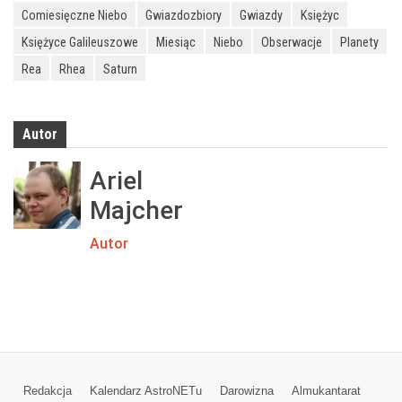
Comiesięczne Niebo
Gwiazdozbiory
Gwiazdy
Księżyc
Księżyce Galileuszowe
Miesiąc
Niebo
Obserwacje
Planety
Rea
Rhea
Saturn
Autor
Ariel
Majcher
Autor
Redakcja
Kalendarz AstroNETu
Darowizna
Almukantarat