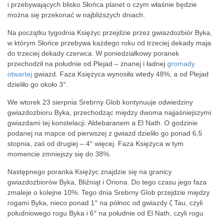
i przebywających blisko Słońca planet o czym właśnie będzie
można się przekonać w najbliższych dniach.
Na początku tygodnia Księżyc przejdzie przez gwiazdozbiór Byka,
w którym Słońce przebywa każdego roku od trzeciej dekady maja
do trzeciej dekady czerwca. W poniedziałkowy poranek
przechodził na południe od Plejad – znanej i ładnej
gromady
otwartej
gwiazd. Faza Księżyca wynosiła wtedy 48%, a od Plejad
dzieliło go około 3°.
We wtorek 23 sierpnia Srebrny Glob kontynuuje odwiedziny
gwiazdozbioru Byka, przechodząc między dwoma najjaśniejszymi
gwiazdami tej konstelacji: Aldebaranem a El Nath. O godzinie
podanej na mapce od pierwszej z gwiazd dzieliło go ponad 6,5
stopnia, zaś od drugiej – 4° więcej. Faza Księżyca w tym
momencie zmniejszy się do 38%.
Następnego poranka Księżyc znajdzie się na granicy
gwiazdozbiorów Byka, Bliźniąt i Oriona. Do tego czasu jego faza
zmaleje o kolejne 10%. Tego dnia Srebrny Glob przejdzie między
rogami Byka, nieco ponad 1° na północ od gwiazdy ζ Tau, czyli
południowego rogu Byka i 6° na południe od El Nath, czyli rogu