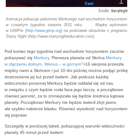
StarryNight
Animacja pokazuje położenie Merkurego nad wschodnim horyzontem
w czwartym tygodniu sierpnia 2011 roku. Mapkę wykonano
w GIMPie (
http://www.gimp.org
) na podstawie obrazków z programu
Starry Night (http://www.starrynighteducation.com).
Pod koniec tego tygodnia nad wschodnim horyzontem zacznie
pokazywać się
Merkury
. Pierwsza planeta od Słońca
Merkury
w złączeniu dolnym, Wenus – w górnym
“>16 sierpnia przeszła
między nami a Słońcem i już 10 dni później można podjąć próbę
dostrzeżenia jej tuż przed świtem. Jak podczas każdej
widoczności porannej Merkury będzie oddalał się od nas,
w związku z czym będzie rosła faza jego tarczy, a początkowo
również jasność, za to zmniejszała się będzie średnica kątowa
planety. Początkowo Merkury nie będzie świecił zbyt jasno,
ale szybko nabierze blasku. Również wysokość nad horyzontem
się poprawi.
Szczegóły w poniższej tabeli, pokazującej warunki widoczności
planety 45 minut przed świtem: