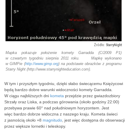
StarryNight
Mapka pokazuje położenie komety Garradda (C/2009 P1)
w czwartym tygodniu sierpnia 2011 roku. Mapkę wykonano
w GIMPie (
http://www.gimp.org
) na podstawie obrazków z programu
Starry Night (http://www.starrynighteducation.com).
W tym i przyszłym tygodniu, dzięki słabo świecącemu Księżycowi
będą bardzo dobre warunki widoczności komety Garradda.
W ciągu najbliższych dni
kometa
przejdzie przez gwiazdozbiory
Strzały oraz Liska, a podczas górowania (około godziny 22:00)
przebywa prawie 60° nad południowym horyzontem. Jest
więc bardzo dobrze widoczna z naszego kraju. Kometa świeci
z jasnością około +8
magnitudo
, jest więc dostępna do obserwacji
przez większe lornetki i teleskopy.