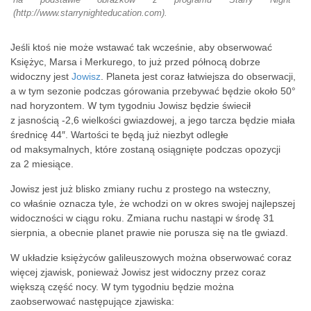
(http://www.starrynighteducation.com).
Jeśli ktoś nie może wstawać tak wcześnie, aby obserwować
Księżyc, Marsa i Merkurego, to już przed północą dobrze
widoczny jest
Jowisz
. Planeta jest coraz łatwiejsza do obserwacji,
a w tym sezonie podczas
górowania przebywać będzie około 50°
nad horyzontem. W tym tygodniu Jowisz będzie świecił
z jasnością -2,6 wielkości gwiazdowej, a jego tarcza będzie miała
średnicę 44″. Wartości te będą już niezbyt odległe
od maksymalnych, które zostaną osiągnięte podczas opozycji
za 2 miesiące.
Jowisz jest już blisko zmiany ruchu z prostego na wsteczny,
co właśnie oznacza tyle, że wchodzi on w okres swojej najlepszej
widoczności w ciągu roku. Zmiana ruchu nastąpi w środę 31
sierpnia, a obecnie planet prawie nie porusza się na tle gwiazd.
W układzie księżyców galileuszowych można obserwować coraz
więcej zjawisk, ponieważ Jowisz jest widoczny przez coraz
większą część nocy. W tym tygodniu będzie można
zaobserwować następujące zjawiska: