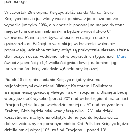
północnego.
W czwartek 25 sierpnia Księżyc zbliży się do Marsa. Sierp
Księżyca będzie już wtedy wąski, ponieważ jego faza będzie
wynosiła już tylko 20%, a o godzinie podanej na mapce dystans
między tymi ciałami niebiańskimi będzie wynosił około 6°.
Czerwona Planeta przebywa obecnie w samym środku
gwiazdozbioru Bliźniąt, a warunki jej widoczności wolno się
poprawiają, jednak te zmiany wciąż są praktycznie niezauważalne
dla naszych oczu. Podobnie, jak w poprzednich tygodniach
Mars
świeci z jasnością +1,4 wielkości gwiazdowej, natomiast jego
tarcza ma średnicę zaledwie 4,6 sekundy kątowej.
Piątek 26 sierpnia zastanie Księżyc między dwoma
najjaśniejszymi gwiazdami Bliźniąt: Kastorem i Polluksem
a najjaśniejszą gwiazdą Małego Psa – Procjonem. Bliźnięta będą
wtedy już dość wysoko (ponad 20° nad widnokręgiem), natomiast
Procjon będzie tuż po wschodzie, mniej niż 5° nad horyzontem.
Srebrny Glob będzie miał wtedy fazę tylko 12%, ale dzięki
korzystnemu nachyleniu
ekliptyki do horyzontu będzie wciąż
dobrze widoczny na porannym niebie. Od Polluksa Księżyc będzie
dzieliło mniej więcej 10°, zaś od Procjona – ponad 13°.