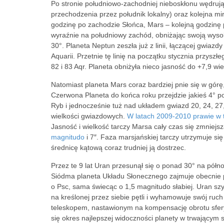
Po stronie południowo-zachodniej nieboskłonu wędrują
przechodzenia przez południk lokalny) oraz kolejna mi
godzinę po zachodzie Słońca, Mars – kolejną godzinę 
wyraźnie na południowy zachód, obniżając swoją wyso
30°. Planeta Neptun zeszła już z linii, łączącej gwiazdy 8
Aquarii. Przetnie tę linię na początku stycznia przysz
82 i 83 Aqr. Planeta obniżyła nieco jasność do +7,9 wi
Natomiast planeta Mars coraz bardziej pnie się w gór
Czerwona Planeta do końca roku przejdzie jakieś 4° 
Ryb i jednocześnie tuż nad układem gwiazd 20, 24, 27
wielkości gwiazdowych.
W latach 2009-2010 prawie w 
Jasność i wielkość tarczy Marsa cały czas się zmniejs
magnitudo
i 7″. Faza marsjańskiej tarczy utrzymuje si
średnicę kątową coraz trudniej ją dostrzec.
Przez te 9 lat Uran przesunął się o ponad 30° na pół
Siódma planeta Układu Słonecznego zajmuje obecnie p
o Psc, sama świecąc o 1,5 magnitudo słabiej. Uran sz
na kreślonej przez siebie pętli i wyhamowuje swój ruc
teleskopem, nastawionym na kompensację obrotu sfery 
się okres najlepszej widoczności planety w trwającym