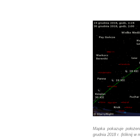
Mapka pokazuje położen
grudnia 2018 r. (kliknij w