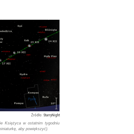
StarryNight
ie Księżyca w ostatnim tygodniu
 miniaturkę, aby powiększyć).