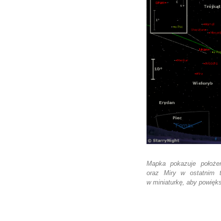
Mapka pokazuje położen
oraz Miry w ostatnim ty
w miniaturkę, aby powięk