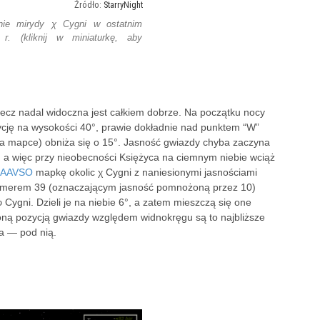
StarryNight
nie mirydy χ Cygni w ostatnim
r. (kliknij w miniaturkę, aby
, lecz nadal widoczna jest całkiem dobrze. Na początku nocy
ycję na wysokości 40°, prawie dokładnie nad punktem “W”
na mapce) obniża się o 15°. Jasność gwiazdy chyba zaczyna
, a więc przy nieobecności Księżyca na ciemnym niebie wciąż
AAVSO
mapkę okolic χ Cygni z naniesionymi jasnościami
merem 39 (oznaczającym jasność pomnożoną przez 10)
ygni. Dzieli je na niebie 6°, a zatem mieszczą się one
oną pozycją gwiazdy względem widnokręgu są to najbliższe
ga — pod nią.