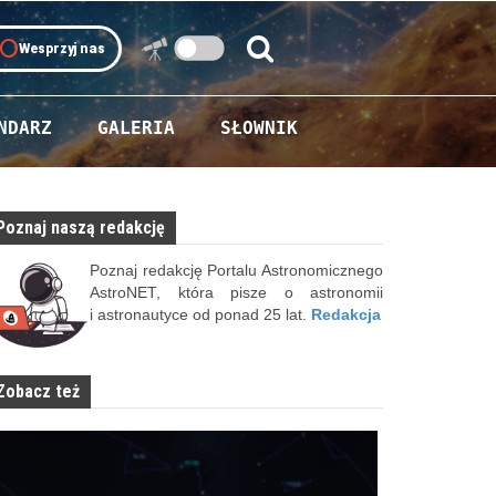
oll
Wesprzyj nas
Szukaj:
Szukaj
NDARZ
GALERIA
SŁOWNIK
Poznaj naszą redakcję
Poznaj redakcję Portalu Astronomicznego
AstroNET, która pisze o astronomii
i astronautyce od ponad 25 lat.
Redakcja
Zobacz też