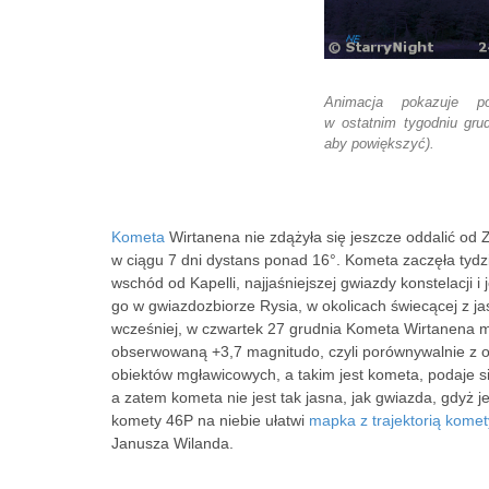
Animacja pokazuje po
w ostatnim tygodniu grudn
aby powiększyć).
Kometa
Wirtanena nie zdążyła się jeszcze oddalić od 
w ciągu 7 dni dystans ponad 16°. Kometa zaczęła tydz
wschód od Kapelli, najjaśniejszej gwiazdy konstelacji i
go w gwiazdozbiorze Rysia, w okolicach świecącej z 
wcześniej, w czwartek 27 grudnia Kometa Wirtanena mi
obserwowaną +3,7 magnitudo, czyli porównywalnie z o
obiektów mgławicowych, a takim jest kometa, podaje s
a zatem kometa nie jest tak jasna, jak gwiazda, gdyż j
komety 46P na niebie ułatwi
mapka z trajektorią komet
Janusza Wilanda.