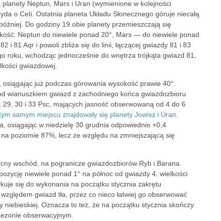
 planety Neptun, Mars i Uran (wymienione w kolejności
ryda o Ceti. Ostatnia planeta Układu Słonecznego góruje niecałą
później. Do godziny 19 obie planety przemieszczają się
kość: Neptun do niewiele ponad 20°, Mars — do niewiele ponad
2 i 81 Aqr i powoli zbliża się do linii, łączącej gwiazdy 81 i 83
łego roku, wchodząc jednocześnie do wnętrza trójkąta gwiazd 81,
elkości gwiazdowej.
ę, osiągając już podczas górowania wysokość prawie 40°.
pod wianuszkiem gwiazd z zachodniego końca gwiazdozbioru
, 29, 30 i 33 Psc, mających jasność obserwowaną od 4 do 6
tym samym miejscu znajdowały się planety Jowisz i Uran
.
za, osiągając w niedzielę 30 grudnia odpowiednio +0,4
ę na poziomie 87%, lecz ze względu na zmniejszającą się
nocny wschód, na pogranicze gwiazdozbiorów Ryb i Barana.
ozycję niewiele ponad 1° na północ od gwiazdy 4. wielkości
ykuje się do wykonania na początku stycznia zakrętu
h względem gwiazd tła, przez co nieco łatwiej go obserwować
niebieskiej. Oznacza to też, że na początku stycznia skończy
 sezonie obserwacyjnym.