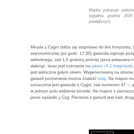
Mapka pokazuje położe
tygodniu grudnia 2018 
powiększyć).
Miryda χ Cygni zbliża się stopniowo do linii horyzontu
astronomicznej (po godz. 17:30) gwiazda zajmuje poz
widnokręgu, zaś 1,5 godziny później (pora pokazana 
słabnąć, teraz jest oceniania na
jakieś +5,2 magnitudo
jest widoczna gołym okiem. Wygenerowaną na stronie
gwiazd porównania można znaleźć
tutaj
. Na mapce nu
oznaczona jest gwiazda η Cygni, zaś numerem 47 — φ C
w jednym polu widzenia lornetki. Na mapce z zaznacz
jasne sąsiadki χ Cyg. Pierwsza z gwiazd jest nad, dru