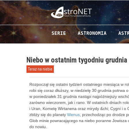
Przejdź do zawartości
SERIE
ASTRONOMIA
AST
Niebo w ostatnim tygodniu grudnia
Teraz na niebie
Rozpoczął się ostatni tydzień ostatniego miesiąca w ro
robi się coraz dłuższy, w niedzielę 30 grudnia potrwa 
w poniedziałek 31 grudnia nastąpi najpóźniejszy wsc
zarówno wieczorem, jak i rano. W ostatnich dniach 
i Uran, Kometę Wirtanena oraz mirydy &chi; Cygni i o C
zbliży się do planety
Wenus
, przechodząc po drodze p
Glob minie powracającego na niebo poranne Jowisza 
do nowiu.