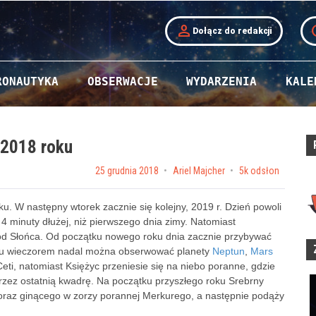
person
t
Dołącz do redakcji
RONAUTYKA
OBSERWACJE
WYDARZENIA
KALE
 2018 roku
Posted on
25 grudnia 2018
by
Ariel Majcher
5k odsłon
ku. W następny wtorek zacznie się kolejny, 2019 r. Dzień powoli
o 4 minuty dłużej, niż pierwszego dnia zimy. Natomiast
hód Słońca. Od początku nowego roku dnia zacznie przybywać
roku wieczorem nadal można obserwować planety
Neptun
,
Mars
eti, natomiast Księżyc przeniesie się na niebo poranne, gdzie
rzez ostatnią kwadrę. Na początku przyszłego roku Srebrny
oraz ginącego w zorzy porannej Merkurego, a następnie podąży