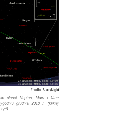
StarryNight
ie planet Neptun, Mars i Uran
godniu grudnia 2018 r. (kliknij
szyć).