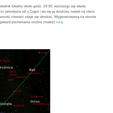
ołudnik lokalny około godz. 19:30, wznosząc się wtedy
udo
jaśniejsza od χ Cygni i da się ją dostrzec nawet na nieco
 jasność również zdaje się obniżać. Wygenerowaną na stronie
i gwiazd porównania można znaleźć
tutaj
.