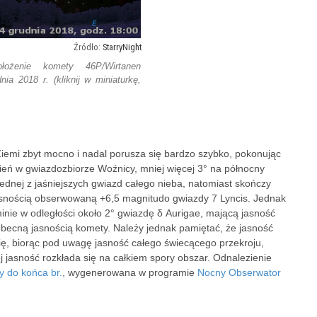
StarryNight
łożenie komety 46P/Wirtanen
ia 2018 r. (kliknij w miniaturkę,
Ziemi zbyt mocno i nadal porusza się bardzo szybko, pokonując
ień w gwiazdozbiorze Woźnicy, mniej więcej 3° na północny
 jednej z jaśniejszych gwiazd całego nieba, natomiast skończy
jasnością obserwowaną +6,5 magnitudo gwiazdy 7 Lyncis. Jednak
nie w odległości około 2° gwiazdę δ Aurigae, mającą jasność
becną jasnością komety. Należy jednak pamiętać, że jasność
ię, biorąc pod uwagę jasność całego świecącego przekroju,
ej jasność rozkłada się na całkiem spory obszar. Odnalezienie
y do końca br.
, wygenerowana w programie
Nocny Obserwator