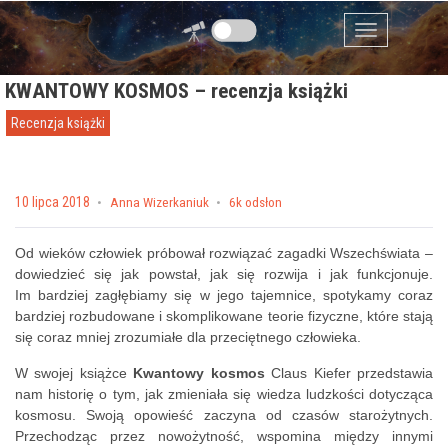
Przejdź do zawartości
Menu
KWANTOWY KOSMOS – recenzja książki
Recenzja książki
Posted on
10 lipca 2018
by
Anna Wizerkaniuk
6k odsłon
Od wieków człowiek próbował rozwiązać zagadki Wszechświata –
dowiedzieć się jak powstał, jak się rozwija i jak funkcjonuje.
Im bardziej zagłębiamy się w jego tajemnice, spotykamy coraz
bardziej rozbudowane i skomplikowane teorie fizyczne, które stają
się coraz mniej zrozumiałe dla przeciętnego człowieka.
W swojej książce
Kwantowy kosmos
Claus Kiefer przedstawia
nam historię o tym, jak zmieniała się wiedza ludzkości dotycząca
kosmosu. Swoją opowieść zaczyna od czasów starożytnych.
Przechodząc przez nowożytność, wspomina między innymi