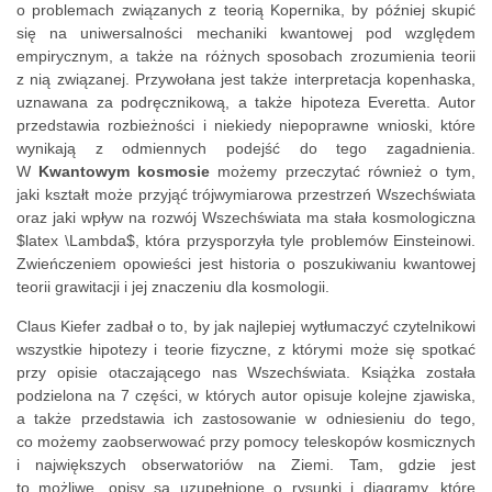
o problemach związanych z teorią Kopernika, by później skupić
się na uniwersalności mechaniki kwantowej pod względem
empirycznym, a także na różnych sposobach zrozumienia teorii
z nią związanej. Przywołana jest także interpretacja kopenhaska,
uznawana za podręcznikową, a także hipoteza Everetta. Autor
przedstawia rozbieżności i niekiedy niepoprawne wnioski, które
wynikają z odmiennych podejść do tego zagadnienia.
W
Kwantowym kosmosie
możemy przeczytać również o tym,
jaki kształt może przyjąć trójwymiarowa przestrzeń Wszechświata
oraz jaki wpływ na rozwój Wszechświata ma stała kosmologiczna
$latex \Lambda$, która przysporzyła tyle problemów Einsteinowi.
Zwieńczeniem opowieści jest historia o poszukiwaniu kwantowej
teorii grawitacji i jej znaczeniu dla kosmologii.
Claus Kiefer zadbał o to, by jak najlepiej wytłumaczyć czytelnikowi
wszystkie hipotezy i teorie fizyczne, z którymi może się spotkać
przy opisie otaczającego nas Wszechświata. Książka została
podzielona na 7 części, w których autor opisuje kolejne zjawiska,
a także przedstawia ich zastosowanie w odniesieniu do tego,
co możemy zaobserwować przy pomocy teleskopów kosmicznych
i największych obserwatoriów na Ziemi. Tam, gdzie jest
to możliwe, opisy są uzupełnione o rysunki i diagramy, które