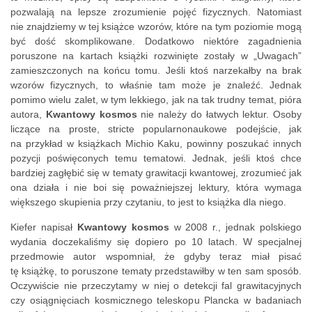
pozwalają na lepsze zrozumienie pojęć fizycznych. Natomiast
nie znajdziemy w tej książce wzorów, które na tym poziomie mogą
być dość skomplikowane. Dodatkowo niektóre zagadnienia
poruszone na kartach książki rozwinięte zostały w „Uwagach”
zamieszczonych na końcu tomu. Jeśli ktoś narzekałby na brak
wzorów fizycznych, to właśnie tam może je znaleźć. Jednak
pomimo wielu zalet, w tym lekkiego, jak na tak trudny temat, pióra
autora,
Kwantowy kosmos
nie należy do łatwych lektur. Osoby
liczące na proste, stricte popularnonaukowe podejście, jak
na przykład w książkach Michio Kaku, powinny poszukać innych
pozycji poświęconych temu tematowi. Jednak, jeśli ktoś chce
bardziej zagłębić się w tematy grawitacji kwantowej, zrozumieć jak
ona działa i nie boi się poważniejszej lektury, która wymaga
większego skupienia przy czytaniu, to jest to książka dla niego.
Kiefer napisał
Kwantowy kosmos
w 2008 r., jednak polskiego
wydania doczekaliśmy się dopiero po 10 latach. W specjalnej
przedmowie autor wspomniał, że gdyby teraz miał pisać
tę książkę, to poruszone tematy przedstawiłby w ten sam sposób.
Oczywiście nie przeczytamy w niej o detekcji fal grawitacyjnych
czy osiągnięciach kosmicznego teleskopu Plancka w badaniach