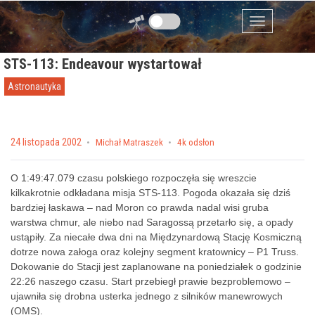
Przejdź do zawartości
Menu
STS-113: Endeavour wystartował
Astronautyka
Posted on
24 listopada 2002
by
Michał Matraszek
4k odsłon
O 1:49:47.079 czasu polskiego rozpoczęła się wreszcie
kilkakrotnie odkładana misja STS-113. Pogoda okazała się dziś
bardziej łaskawa – nad Moron co prawda nadal wisi gruba
warstwa chmur, ale niebo nad Saragossą przetarło się, a opady
ustąpiły. Za niecałe dwa dni na Międzynardową Stację Kosmiczną
dotrze nowa załoga oraz kolejny segment kratownicy – P1 Truss.
Dokowanie do Stacji jest zaplanowane na poniedziałek o godzinie
22:26 naszego czasu. Start przebiegł prawie bezproblemowo –
ujawniła się drobna usterka jednego z silników manewrowych
(OMS).