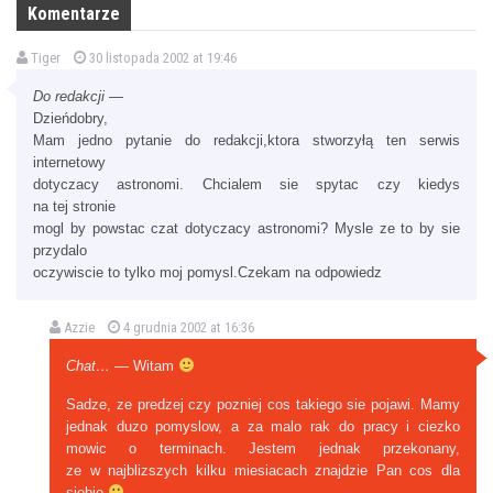
Komentarze
Tiger
30 listopada 2002 at 19:46
Do redakcji
—
Dzieńdobry,
Mam jedno pytanie do redakcji,ktora stworzyłą ten serwis
internetowy
dotyczacy astronomi. Chcialem sie spytac czy kiedys
na tej stronie
mogl by powstac czat dotyczacy astronomi? Mysle ze to by sie
przydalo
oczywiscie to tylko moj pomysl.Czekam na odpowiedz
Azzie
4 grudnia 2002 at 16:36
Chat…
— Witam
Sadze, ze predzej czy pozniej cos takiego sie pojawi. Mamy
jednak duzo pomyslow, a za malo rak do pracy i ciezko
mowic o terminach. Jestem jednak przekonany,
ze w najblizszych kilku miesiacach znajdzie Pan cos dla
siebie