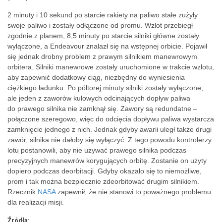
2 minuty i 10 sekund po starcie rakiety na paliwo stałe zużyły
swoje paliwo i zostały odłączone od promu. Wzlot przebiegł
zgodnie z planem, 8,5 minuty po starcie silniki główne zostały
wyłączone, a Endeavour znalazł się na wstępnej orbicie. Pojawił
się jednak drobny problem z prawym silnikiem manewrowym
orbitera. Silniki manewrowe zostały uruchomione w trakcie wzlotu,
aby zapewnić dodatkowy ciąg, niezbędny do wyniesienia
ciężkiego ładunku. Po półtorej minuty silniki zostały wyłączone,
ale jeden z zaworów kulowych odcinających dopływ paliwa
do prawego silnika nie zamknął się. Zawory są redundatne –
połączone szeregowo, więc do odcięcia dopływu paliwa wystarcza
zamknięcie jednego z nich. Jednak gdyby awarii uległ także drugi
zawór, silnika nie dałoby się wyłączyć. Z tego powodu kontrolerzy
lotu postanowili, aby nie używać prawego silnika podczas
precyzyjnych manewrów korygujących orbitę. Zostanie on użyty
dopiero podczas deorbitacji. Gdyby okazało się to niemożliwe,
prom i tak można bezpiecznie zdeorbitować drugim silnikiem.
Rzecznik
NASA
zapewnił, że nie stanowi to poważnego problemu
dla realizacji misji.
Źródła: