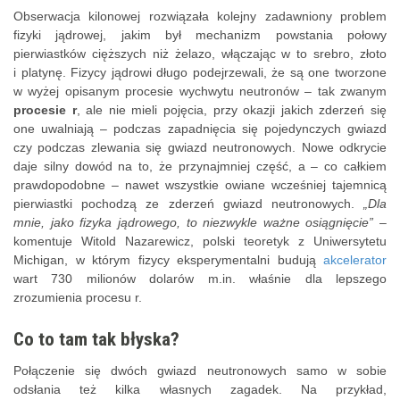
Obserwacja kilonowej rozwiązała kolejny zadawniony problem
fizyki jądrowej, jakim był mechanizm powstania połowy
pierwiastków cięższych niż żelazo, włączając w to srebro, złoto
i platynę. Fizycy jądrowi długo podejrzewali, że są one tworzone
w wyżej opisanym procesie wychwytu neutronów – tak zwanym
procesie r
, ale nie mieli pojęcia, przy okazji jakich zderzeń się
one uwalniają – podczas zapadnięcia się pojedynczych gwiazd
czy podczas zlewania się gwiazd neutronowych. Nowe odkrycie
daje silny dowód na to, że przynajmniej część, a – co całkiem
prawdopodobne – nawet wszystkie owiane wcześniej tajemnicą
pierwiastki pochodzą ze zderzeń gwiazd neutronowych.
„Dla
mnie, jako fizyka jądrowego, to niezwykle ważne osiągnięcie”
–
komentuje Witold Nazarewicz, polski teoretyk z Uniwersytetu
Michigan, w którym fizycy eksperymentalni budują
akcelerator
wart 730 milionów dolarów m.in. właśnie dla lepszego
zrozumienia procesu r.
Co to tam tak błyska?
Połączenie się dwóch gwiazd neutronowych samo w sobie
odsłania też kilka własnych zagadek. Na przykład,