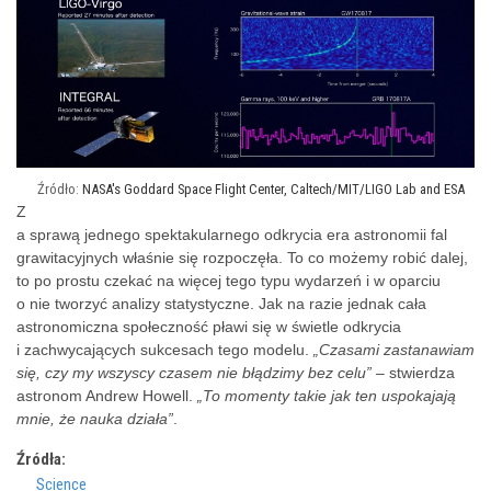
NASA's Goddard Space Flight Center, Caltech/MIT/LIGO Lab and ESA
Z
a sprawą jednego spektakularnego odkrycia era astronomii fal
grawitacyjnych właśnie się rozpoczęła. To co możemy robić dalej,
to po prostu czekać na więcej tego typu wydarzeń i w oparciu
o nie tworzyć analizy statystyczne. Jak na razie jednak cała
astronomiczna społeczność pławi się w świetle odkrycia
i zachwycających sukcesach tego modelu.
„Czasami zastanawiam
się, czy my wszyscy czasem nie błądzimy bez celu”
– stwierdza
astronom Andrew Howell.
„To momenty takie jak ten uspokajają
mnie, że nauka działa”
.
Źródła:
Science