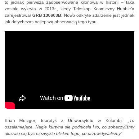
to jednak pierwsza zaobserwowana kilonowa w historii – taka
została wykryta w 2013r., kiedy Teleskop Kosmiczny Hubble’a
zarejestrował
GRB 130603B
. Nowo odkryte zdarzenie jest jednak
jak dotychczas najlepszą obserwacją tego typu.
Brian Metzger, teoretyk z Uniwersytetu w Kolumbii:
„To
oszałamiające. Nagle kurtyna się podniosła i to, co zobaczyliśmy
okazało się być niezwykle bliskim tego, co przewidywaliśmy”
.