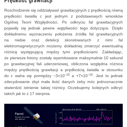
Prędkość grawitacji
Rozchodzenie się oddziaływań grawitacyjnych z prędkością równą
prędkości światła
c
jest jednym z podstawowych wniosków
Ogólnej Teorii Względności. Po odkryciu fal grawitacyjnych
pojawiły się jednak pewne wątpliwości tego dotyczące. Dzięki
dokładnemu wyznaczeniu położenia źródła fal grawitacyjnych
na niebie oraz detekcji skorelowanych z nimi fal
elektromagnetycznych możemy dokładniej zmierzyć ewentualną
różnicę występującą między tymi prędkościami. Zakładając,
że pierwsze fotony zostały wyemitowane maksymalnie 10 sekund
po grawitacyjnej fali uderzeniowej, obliczona względna różnica
między prędkością grawitacji a prędkością światła w stosunku
−15
−16
do
c
waha się pomiędzy −3×10
a +7×10
. Jest to jednak
zdecydowanie zbyt mała ilość danych żeby móc jednoznacznie
stwierdzić istnienie takiej różnicy. Oczekujemy kolejnych odkryć
takich jak to z 17 sierpnia.