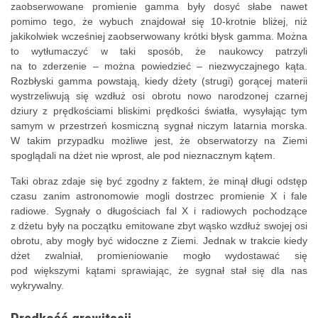
zaobserwowane promienie gamma były dosyć słabe nawet
pomimo tego, że wybuch znajdował się 10-krotnie bliżej, niż
jakikolwiek wcześniej zaobserwowany krótki błysk gamma. Można
to wytłumaczyć w taki sposób, że naukowcy patrzyli
na to zderzenie – można powiedzieć – niezwyczajnego kąta.
Rozbłyski gamma powstają, kiedy dżety (strugi) gorącej materii
wystrzeliwują się wzdłuż osi obrotu nowo narodzonej czarnej
dziury z prędkościami bliskimi prędkości światła, wysyłając tym
samym w przestrzeń kosmiczną sygnał niczym latarnia morska.
W takim przypadku możliwe jest, że obserwatorzy na Ziemi
spoglądali na dżet nie wprost, ale pod nieznacznym kątem.
Taki obraz zdaje się być zgodny z faktem, że minął długi odstęp
czasu zanim astronomowie mogli dostrzec promienie X i fale
radiowe. Sygnały o długościach fal X i radiowych pochodzące
z dżetu były na początku emitowane zbyt wąsko wzdłuż swojej osi
obrotu, aby mogły być widoczne z Ziemi. Jednak w trakcie kiedy
dżet zwalniał, promieniowanie mogło wydostawać się
pod większymi kątami sprawiając, że sygnał stał się dla nas
wykrywalny.