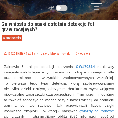
Przejdź do zawartości
Menu
Co wniosła do nauki ostatnia detekcja fal
grawitacyjnych?
Astronomia
Posted on
23 października 2017
by
Dawid Maksymowski
5k odsłon
Zaledwie 3 dni po detekcji zdarzenia
GW170814
naukowcy
zarejestrowali kolejne – tym razem pochodzące z innego źródła
oraz odmienne od wszystkich zaobserwowanych wcześniej.
To pierwsza tego typu detekcja, którą zaobserwowaliśmy
nie tylko dzięki czułym, olbrzymim detektorom wyczuwającym
niewidzialne zmarszczki czasoprzestrzeni. Tym razem mogliśmy
to również zobaczyć na własne oczy a nawet więcej: od promieni
gamma po fale radiowe. Jak przewidywali fizycy, dzięki
kosmicznej eksplozji – w której 2 masywne
gwiazdy neutronowe
się złączyły – otrzymaliśmy obfitą ilość informacji, spośród