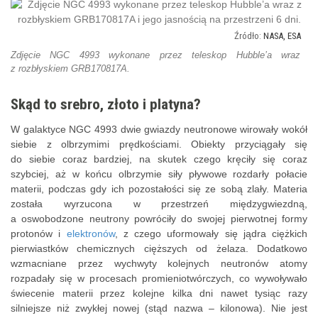
NASA, ESA
Zdjęcie NGC 4993 wykonane przez teleskop Hubble’a wraz
z rozbłyskiem GRB170817A.
Skąd to srebro, złoto i platyna?
W galaktyce NGC 4993 dwie gwiazdy neutronowe wirowały wokół
siebie z olbrzymimi prędkościami. Obiekty przyciągały się
do siebie coraz bardziej, na skutek czego kręciły się coraz
szybciej, aż w końcu olbrzymie siły pływowe rozdarły połacie
materii, podczas gdy ich pozostałości się ze sobą zlały. Materia
została wyrzucona w przestrzeń międzygwiezdną,
a oswobodzone neutrony powróciły do swojej pierwotnej formy
protonów i
elektronów
, z czego uformowały się jądra ciężkich
pierwiastków chemicznych cięższych od żelaza. Dodatkowo
wzmacniane przez wychwyty kolejnych neutronów atomy
rozpadały się w procesach promieniotwórczych, co wywoływało
świecenie materii przez kolejne kilka dni nawet tysiąc razy
silniejsze niż zwykłej nowej (stąd nazwa – kilonowa). Nie jest