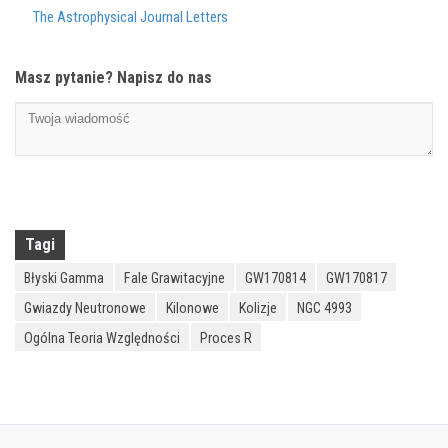
The Astrophysical Journal Letters
Masz pytanie? Napisz do nas
Tagi
Błyski Gamma
Fale Grawitacyjne
GW170814
GW170817
Gwiazdy Neutronowe
Kilonowe
Kolizje
NGC 4993
Ogólna Teoria Względności
Proces R