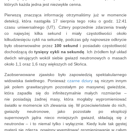
których każda jedna jest niezwykle cenna.
Pierwszą znacząca informację otrzymaliśmy już w momencie
detekcji, która nastąpiła 17 sierpnia tego roku o godz. 12:41
czasu uniwersalnego (UT). Cztery poprzednie zdarzenia trwały
co najwyżej kilka sekund i miały częstotliwości około
kilkudziesięciu cykli na sekundę, podczas gdy najnowsze odkrycie
było obserwowalne przez
100 sekund
i posiadało częstotliwość
dochodzącą do
tysięcy cykli na sekundę
. Ich źródłem był układ
dwóch wirujących wokół siebie gwiazd neutronowych o masach
około 1,1 oraz 1,6 razy większych od Słońca.
Zaobserwowane zjawisko było zapowiedzią spektakularnego
widowiska świetlnego. Ponieważ
czarne dziury
są niczym innym
jak polem grawitacyjnym pozostałym po masywnej gwieździe,
która zapadła się do infinitezymalnie małych rozmiarów –
nie posiadają żadnej masy, która mogłaby wypromieniować
światło w momencie ich zlewania się. W przeciwieństwie do nich,
gwiazdy neutronowe, jako pozostałe po eksplozji
supernowych jądra nieco mniejszych gwiazd, składają się z
neutronów – i to niemal tylko i wyłącznie. Kiedy kule tak gęstej
materii się zderzą, powinny wyemitować promieniowanie w całym