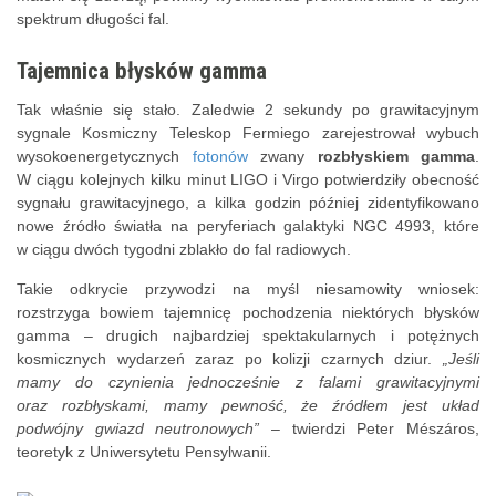
spektrum długości fal.
Tajemnica błysków gamma
Tak właśnie się stało. Zaledwie 2 sekundy po grawitacyjnym
sygnale Kosmiczny Teleskop Fermiego zarejestrował wybuch
wysokoenergetycznych
fotonów
zwany
rozbłyskiem gamma
.
W ciągu kolejnych kilku minut LIGO i Virgo potwierdziły obecność
sygnału grawitacyjnego, a kilka godzin później zidentyfikowano
nowe źródło światła na peryferiach galaktyki NGC 4993, które
w ciągu dwóch tygodni zblakło do fal radiowych.
Takie odkrycie przywodzi na myśl niesamowity wniosek:
rozstrzyga bowiem tajemnicę pochodzenia niektórych błysków
gamma – drugich najbardziej spektakularnych i potężnych
kosmicznych wydarzeń zaraz po kolizji czarnych dziur.
„Jeśli
mamy do czynienia jednocześnie z falami grawitacyjnymi
oraz rozbłyskami, mamy pewność, że źródłem jest układ
podwójny gwiazd neutronowych”
– twierdzi Peter Mészáros,
teoretyk z Uniwersytetu Pensylwanii.