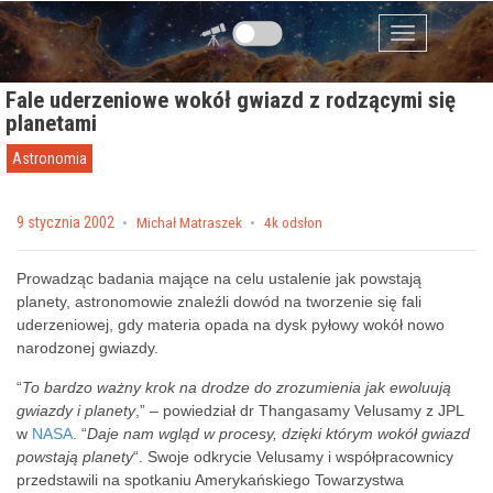
Przejdź do zawartości
Menu
Fale uderzeniowe wokół gwiazd z rodzącymi się
planetami
Astronomia
Posted on
9 stycznia 2002
by
Michał Matraszek
4k odsłon
Prowadząc badania mające na celu ustalenie jak powstają
planety, astronomowie znaleźli dowód na tworzenie się fali
uderzeniowej, gdy materia opada na dysk pyłowy wokół nowo
narodzonej gwiazdy.
“
To bardzo ważny krok na drodze do zrozumienia jak ewoluują
gwiazdy i planety
,” – powiedział dr Thangasamy Velusamy z JPL
w
NASA
. “
Daje nam wgląd w procesy, dzięki którym wokół gwiazd
powstają planety
“. Swoje odkrycie Velusamy i współpracownicy
przedstawili na spotkaniu Amerykańskiego Towarzystwa