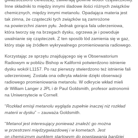
Inne składniki to między innymi śladowe ilości różnych związków
chemicznych, między innymi metanolu. Opadająca materia jest
tak zimna, że cząsteczki tych związków są zamrożone
na powierzchni ziaren pyłu. Jednak gorąca fala uderzeniowa,
która tworzy się na brzegach dysku, ogrzewa je i powoduje
uwalnianie się cząsteczek. Z ten sposób lód zamienia się w gaz,
który staje się źródłem wykrywalnego promieniowania radiowego.
Korzystając ze sprzętu znajdującego się w Obserwatorium
Radiowym w pobliżu Bishop w Kalifornii potwierdzono istnienie
dysku wokół L1157. Po raz pierwszy stwierdzono też istnienie fali
uderzeniowej. Została ona odkryta właśnie dzięki obserwacji
radiowego promieniowania metanolu. W odkrycie wkład mieli
dr William Langer z JPL i dr Paul Goldsmith, profesor astronomii
na Uniwersytecie w Cornell.
“
Rozkład emisji metanolu wygląda zupełnie inaczej niż rozkład
materii w dysku
” – zauważa Goldsmith.
“
Metanol jest interesujący ponieważ znaleźć go można
w przestrzeni międzygwiazdowej i w kometach. Jest
on chemicznym punktem startowym do powstawania bardziej