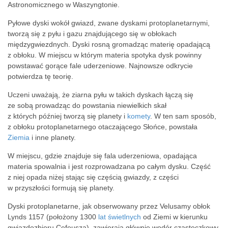
Astronomicznego w Waszyngtonie.
Pyłowe dyski wokół gwiazd, zwane dyskami protoplanetarnymi,
tworzą się z pyłu i gazu znajdującego się w obłokach
międzygwiezdnych. Dyski rosną gromadząc materię opadającą
z obłoku. W miejscu w którym materia spotyka dysk powinny
powstawać gorące fale uderzeniowe. Najnowsze odkrycie
potwierdza tę teorię.
Uczeni uważają, że ziarna pyłu w takich dyskach łączą się
ze sobą prowadząc do powstania niewielkich skał
z których później tworzą się planety i
komety
. W ten sam sposób,
z obłoku protoplanetarnego otaczającego Słońce, powstała
Ziemia
i inne planety.
W miejscu, gdzie znajduje się fala uderzeniowa, opadająca
materia spowalnia i jest rozprowadzana po całym dysku. Część
z niej opada niżej stając się częścią gwiazdy, z części
w przyszłości formują się planety.
Dyski protoplanetarne, jak obserwowany przez Velusamy obłok
Lynds 1157 (położony 1300
lat świetlnych
od Ziemi w kierunku
gwiazdozbioru Cefeusza), zawierają głównie wodór cząsteczkowy.