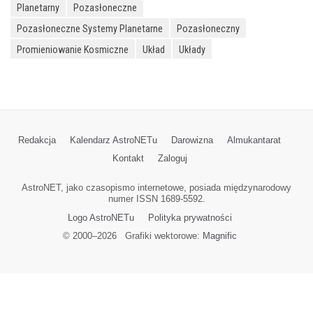
Planetarny
Pozasłoneczne
Pozasłoneczne Systemy Planetarne
Pozasłoneczny
Promieniowanie Kosmiczne
Układ
Układy
Redakcja
Kalendarz AstroNETu
Darowizna
Almukantarat
Kontakt
Zaloguj
AstroNET, jako czasopismo internetowe, posiada międzynarodowy
numer ISSN 1689-5592.
Logo AstroNETu
Polityka prywatności
© 2000–
2026
Grafiki wektorowe:
Magnific