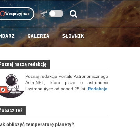
oll
Wesprzyj nas
Szukaj:
Szukaj
NDARZ
GALERIA
SŁOWNIK
Poznaj naszą redakcję
Poznaj redakcję Portalu Astronomicznego
AstroNET, która pisze o astronomii
i astronautyce od ponad 25 lat.
Redakcja
Zobacz też
ak obliczyć temperaturę planety?