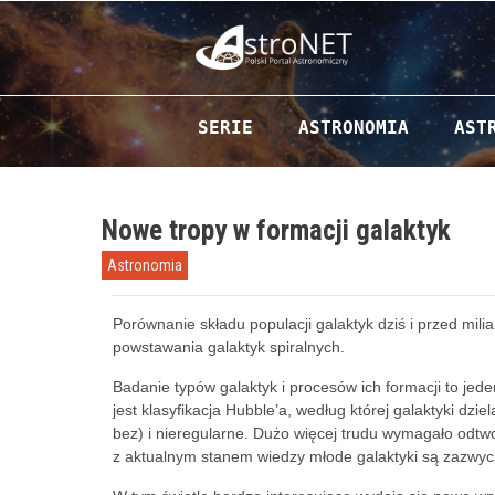
Przejdź do zawartości
SERIE
ASTRONOMIA
AST
Nowe tropy w formacji galaktyk
Astronomia
Porównanie składu populacji galaktyk dziś i przed mil
powstawania galaktyk spiralnych.
Badanie typów
galaktyk i procesów ich formacji to jed
jest klasyfikacja Hubble’a, według której galaktyki dzie
bez) i
nieregularne. Dużo więcej trudu wymagało odtw
z aktualnym stanem wiedzy młode galaktyki są zazwycz