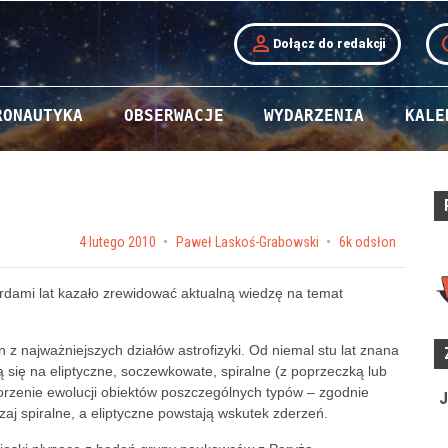
person
t
Dołącz do redakcji
RONAUTYKA
OBSERWACJE
WYDARZENIA
KALE
Posted on
4 lutego 2010
by
Paweł Laskoś-Grabowski
6k odsłon
iardami lat kazało zrewidować aktualną wiedzę na temat
en z najważniejszych działów astrofizyki. Od niemal stu lat znana
lą się na
eliptyczne,
soczewkowate,
spiralne (
z poprzeczką lub
orzenie ewolucji obiektów poszczególnych typów – zgodnie
J
aj spiralne, a eliptyczne powstają wskutek zderzeń.