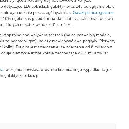
nioski płynące z badań grupy naukowców z Paryża.
dotyczące 116 pobliskich galaktyk oraz 148 odległych o ok. 6
procentowym udziale poszczególnych klas.
Galaktyki nieregularne
m 10% ogółu, zaś przed 6 miliardami lat była ich ponad połowa.
lne, których odsetek wzrósł z 31 do 72%.
 się w spiralne pod wpływem zderzeń (na co pozwalają modele,
eniu są bogate w gaz), należy zrewidować dwa poglądy. Pierwszy
kolizji. Drugim jest twierdzenie, że zderzenia od 8 miliardów
iduje niezwykle liczne kolizje zachodzące ok. 4 miliardy lat
na
raczej nie powstała w wyniku kosmicznego wypadku, to już
 galaktycznej kolizji.