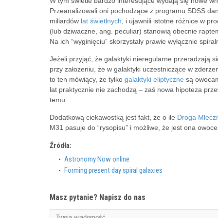
W tym świetle bardzo interesujące wydają się nowe w
Przeanalizowali oni pochodzące z programu SDSS dane 
miliardów
lat świetlnych
, i ujawnili istotne różnice w 
(lub dziwaczne, ang. peculiar) stanowią obecnie rapte
Na ich “wyginięciu” skorzystały prawie wyłącznie spira
Jeżeli przyjąć, że galaktyki nieregularne przeradzają
przy założeniu, że w galaktyki uczestniczące w zderz
to ten mówiący, że tylko
galaktyki eliptyczne
są owocami 
lat praktycznie nie zachodzą – zaś nowa hipoteza przew
temu.
Dodatkową ciekawostką jest fakt, że o ile
Droga Mlecz
M31 pasuje do “rysopisu” i możliwe, że jest ona owocem
Źródła:
Astronomy Now online
Forming present day spiral galaxies
Masz pytanie? Napisz do nas