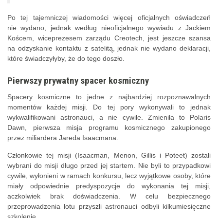
Po tej tajemniczej wiadomości więcej oficjalnych oświadczeń
nie wydano, jednak według nieoficjalnego wywiadu z Jackiem
Koścem, wiceprezesem zarządu Creotech, jest jeszcze szansa
na odzyskanie kontaktu z satelitą, jednak nie wydano deklaracji,
które świadczyłyby, że do tego doszło.
Pierwszy prywatny spacer kosmiczny
Spacery kosmiczne to jedne z najbardziej rozpoznawalnych
momentów każdej misji. Do tej pory wykonywali to jednak
wykwalifikowani astronauci, a nie cywile. Zmieniła to Polaris
Dawn
, pierwsza misja programu kosmicznego zakupionego
przez miliardera
Jareda
Isaacmana
.
Członkowie tej misji (
Isaacman
,
Menon
,
Gillis
i
Poteet
) zostali
wybrani do misji długo przed jej startem. Nie byli to przypadkowi
cywile, wyłonieni w ramach konkursu, lecz wyjątkowe osoby, które
miały odpowiednie predyspozycje do wykonania tej misji,
aczkolwiek brak doświadczenia. W celu bezpiecznego
przeprowadzenia lotu przyszli astronauci odbyli kilkumiesięczne
szkolenie.