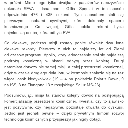
w próżni. Mimo tego tylko dwójka z pasażerów rzeczywiście
dokonała SEVA – Isaacman i
Gillis
. Spędzili w ten sposób
odpowiednio 476 i 435 sekund. Tym sposobem stali się
pierwszymi osobami cywilnymi, które dokonały spaceru
kosmicznego. Co więcej,
Gillis
pobiła rekord bycia
najmłodszą
osoba, która odbyła EVA.
Co ciekawe, podczas misji zostały pobite również dwa inne
ciekawe rekordy. Pierwszy z nich to najdalszy lot od Ziemi
od czasów programu Apollo, który jednocześnie stał się najdalszą
podróżą kosmiczną w historii odbytą przez kobietę. Drugi
natomiast dotyczy nie samej misji, a całej przestrzeni kosmicznej,
gdyż w czasie drugiego dnia lotu, w kosmosie znalazło się na raz
więcej osób kiedykolwiek (19 – 4 na pokładzie Polaris Dawn, 9
na ISS, 3 na Tiangong i 3 z rosyjskiego Sojuz MS-26).
Podsumowując, misja ta stanowi kolejny dowód na postępującą
komercjalizację przestrzeni kosmicznej. Kwestia, czy to zjawisko
jest pozytywne, czy negatywne, pozostaje otwarta do dyskusji.
Jedno jest jednak pewne – dzięki prywatnym firmom rozwój
technologii kosmicznych przyspieszył jak nigdy dotąd.