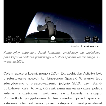
SpaceX webcast
Komercyjny astronauta Jared Isaacman znajdujący się częściowo
poza kapsułą podczas pierwszego w historii spaceru kosmicznego, 12
września 2024.
Celem spaceru kosmicznego (EVA – Extravehicular
Activity
) było
przetestowanie nowych kombinezonów SpaceX. W wyniku tego
zdecydowano o przeprowadzeniu jedynie
SEVA
, czyli Stand-
up
Extravehicular
Activity
, która jak sama nazwa wskazuje, polega
jedynie na częściowym wyłonieniu się z kapsuły na stojąco.
Po krótkich przygotowaniach bezpośrednio przed spacerem
astronauci otworzyli zawór i przez następne 26 minut pozostawali