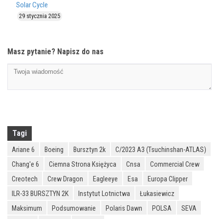
Solar Cycle
29 stycznia 2025
Masz pytanie? Napisz do nas
Tagi
Ariane 6
Boeing
Bursztyn 2k
C/2023 A3 (Tsuchinshan-ATLAS)
Chang'e 6
Ciemna Strona Księżyca
Cnsa
Commercial Crew
Creotech
Crew Dragon
Eagleeye
Esa
Europa Clipper
ILR-33 BURSZTYN 2K
Instytut Lotnictwa
Łukasiewicz
Maksimum
Podsumowanie
Polaris Dawn
POLSA
SEVA