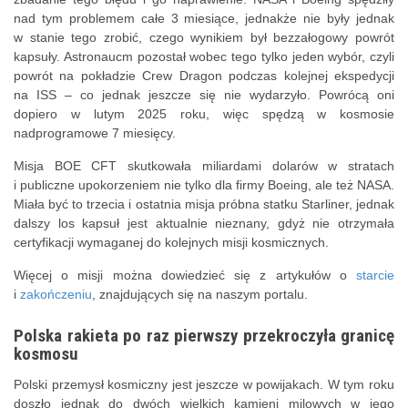
nad tym problemem całe 3 miesiące, jednakże nie były jednak
w stanie tego zrobić, czego wynikiem był bezzałogowy powrót
kapsuły. Astronaucm pozostał wobec tego tylko jeden wybór, czyli
powrót na pokładzie Crew Dragon podczas kolejnej ekspedycji
na ISS – co jednak jeszcze się nie wydarzyło. Powrócą oni
dopiero w lutym 2025 roku, więc spędzą w kosmosie
nadprogramowe 7 miesięcy.
Misja BOE CFT skutkowała miliardami dolarów w stratach
i publiczne upokorzeniem nie tylko dla firmy Boeing, ale też NASA.
Miała być to trzecia i ostatnia misja próbna statku Starliner, jednak
dalszy los kapsuł jest aktualnie nieznany, gdyż nie otrzymała
certyfikacji wymaganej do kolejnych misji kosmicznych.
Więcej o misji można dowiedzieć się z artykułów o
starcie
i
zakończeniu
, znajdujących się na naszym portalu.
Polska rakieta po raz pierwszy przekroczyła granicę
kosmosu
Polski przemysł kosmiczny jest jeszcze w powijakach. W tym roku
doszło jednak do dwóch wielkich kamieni milowych w jego