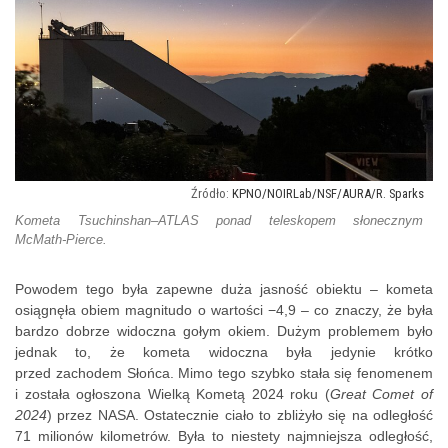
KPNO/NOIRLab/NSF/AURA/R. Sparks
Kometa Tsuchinshan–ATLAS ponad teleskopem słonecznym
McMath-Pierce.
Powodem tego była zapewne duża jasność obiektu – kometa
osiągnęła obiem magnitudo o wartości −4,9 – co znaczy, że była
bardzo dobrze widoczna gołym okiem. Dużym problemem było
jednak to, że kometa widoczna była jedynie krótko
przed zachodem Słońca. Mimo tego szybko stała się fenomenem
i została ogłoszona Wielką Kometą 2024 roku (
Great Comet of
2024
) przez NASA. Ostatecznie ciało to zbliżyło się na odległość
71 milionów kilometrów. Była to niestety najmniejsza odległość,