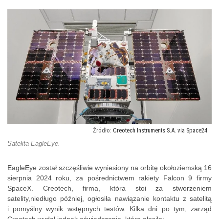
Creotech Instruments S.A. via Space24
Satelita EagleEye.
EagleEye został szczęśliwie wyniesiony na orbitę okołoziemską 16
sierpnia 2024 roku, za pośrednictwem rakiety Falcon 9 firmy
SpaceX. Creotech, firma, która stoi za stworzeniem
satelity,niedługo później, ogłosiła nawiązanie kontaktu z satelitą
i pomyślny wynik wstępnych testów. Kilka dni po tym, zarząd