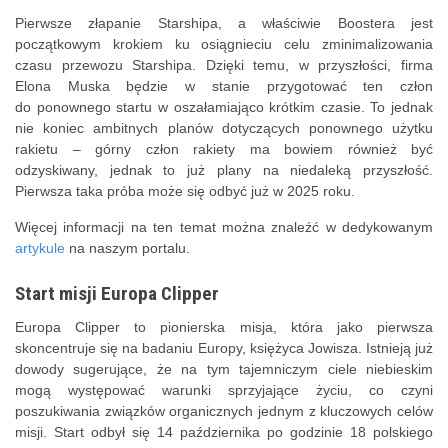
Pierwsze złapanie Starshipa, a właściwie Boostera jest
początkowym krokiem ku osiągnieciu celu zminimalizowania
czasu przewozu Starshipa. Dzięki temu, w przyszłości, firma
Elona Muska będzie w stanie przygotować ten człon
do ponownego startu w oszałamiająco krótkim czasie. To jednak
nie koniec ambitnych planów dotyczących ponownego użytku
rakietu – górny człon rakiety ma bowiem również być
odzyskiwany, jednak to już plany na niedaleką przyszłość.
Pierwsza taka próba może się odbyć już w 2025 roku.
Więcej informacji na ten temat można znaleźć w dedykowanym
artykule
na naszym portalu.
Start misji Europa Clipper
Europa Clipper to pionierska misja, która jako pierwsza
skoncentruje się na badaniu Europy, księżyca Jowisza. Istnieją już
dowody sugerujące, że na tym tajemniczym ciele niebieskim
mogą występować warunki sprzyjające życiu, co czyni
poszukiwania związków organicznych jednym z kluczowych celów
misji. Start odbył się 14 października po godzinie 18 polskiego