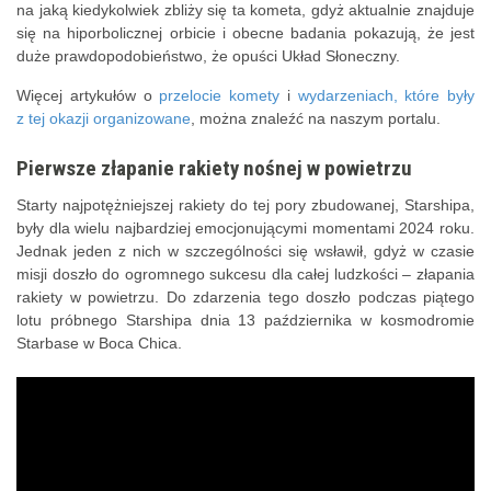
na jaką kiedykolwiek zbliży się ta kometa, gdyż aktualnie znajduje
się na hiporbolicznej orbicie i obecne badania pokazują, że jest
duże prawdopodobieństwo, że opuści Układ Słoneczny.
Więcej artykułów o
przelocie komety
i
wydarzeniach, które były
z tej okazji organizowane
, można znaleźć na naszym portalu.
Pierwsze złapanie rakiety nośnej w powietrzu
Starty najpotężniejszej rakiety do tej pory zbudowanej, Starshipa,
były dla wielu najbardziej emocjonującymi momentami 2024 roku.
Jednak jeden z nich w szczególności się wsławił, gdyż w czasie
misji doszło do ogromnego sukcesu dla całej ludzkości – złapania
rakiety w powietrzu. Do zdarzenia tego doszło podczas piątego
lotu próbnego Starshipa dnia 13 października w kosmodromie
Starbase w Boca Chica.