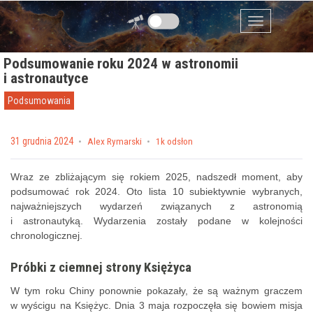
Przejdź do zawartości
Menu
Podsumowanie roku 2024 w astronomii
i astronautyce
Podsumowania
Posted on
31 grudnia 2024
by
Alex Rymarski
1k odsłon
Wraz ze zbliżającym się rokiem 2025, nadszedł moment, aby
podsumować rok 2024. Oto lista 10 subiektywnie wybranych,
najważniejszych wydarzeń związanych z astronomią
i astronautyką. Wydarzenia zostały podane w kolejności
chronologicznej.
Próbki z ciemnej strony Księżyca
W tym roku Chiny ponownie pokazały, że są ważnym graczem
w wyścigu na Księżyc. Dnia 3 maja rozpoczęła się bowiem misja