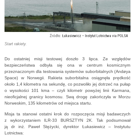
Łukasiewicz – Instytut Lotnictwa via POLSA
Start rakiety.
Do ostatniej misji testowej doszło 3 lipca. Ze względów
bezpieczeństwa odbyła się ona w centrum kosmicznym
przeznaczonym dla testowania systemów suborbitalnych (Andøya
Space) w Norwegii. Rakieta suborbitalna osiągnęła prędkość
około 1,4 kilometra na sekundę, co pozwoliło jej dotrzeć na pułap
o wysokości 101 kma – czyli kilometr powyżej linii Karmana,
nieoficjalnej granicy kosmosu. Swą drogę zakończyła w Morzu
Norweskim, 135 kilometrów od miejsca startu.
Misja ta stanowi ostatni krok do rozpoczęcia misji badawczych
z wykorzystaniem ILR-33 BURSZTYN 2K. Tak podsumował
ją dr inż. Paweł Stężycki, dyrektor Łukasiewicz – Instytutu
Lotnictwa: