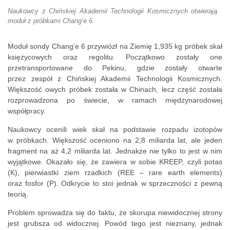
Naukowcy z Chińskiej Akademii Technologii Kosmicznych otwierają
moduł z próbkami Chang’e 6.
Moduł sondy Chang’e 6 przywiózł na Ziemię 1,935 kg próbek skał
księżycowych oraz regolitu. Początkowo zostały one
przetransportowane do Pekinu, gdzie zostały otwarte
przez zespół z Chińskiej Akademii Technologii Kosmicznych.
Większość owych próbek została w Chinach, lecz część została
rozprowadzona po świecie, w ramach międzynarodowej
współpracy.
Naukowcy ocenili wiek skał na podstawie rozpadu izotopów
w próbkach. Większość oceniono na 2,8 miliarda lat, ale jeden
fragment na aż 4,2 miliarda lat. Jednakże nie tylko to jest w nim
wyjątkowe. Okazało się, że zawiera w sobie KREEP, czyli potas
(K), pierwiastki ziem rzadkich (REE – rare earth elements)
oraz fosfor (P). Odkrycie to stoi jednak w sprzeczności z pewną
teorią.
Problem sprowadza się do faktu, że skorupa niewidocznej strony
jest grubsza od widocznej. Powód tego jest nieznany, jednak