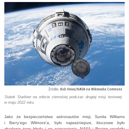
Bob Hines/NASA via Wikimedia Commons
Statek Starliner na orbicie ziemskiej podczas drugiej misji testowej
w maju 2022 roku.
Jako że bezpieczeństwo astronautów misji, Sunita Williams
i Barry’ego Wilmore’a, było najważniejsze, kluczowe było
zbadanie tego błędu i go naprawienie. NASA i Boeing spędziły