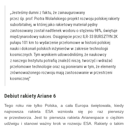
„Jesteśmy dumni z faktu, że zainaugurowany
przez śp. prof. Piotra Wolańskiego projekt rozwoju polskiej rakiety
suborbitalnej, w której jako rakietowy materiał pędny
zastosowany został nadtlenek wodoru o stężeniu 98%, świętuje
międzynarodowy sukces. Osiągnięcie przez ILR-33 BURSZTYN 2K
pułapu 101 km to wydarzenie przełomowe w historii polskiej
nauki i dokonań polskich inżynierów w zakresie technologii
kosmicznych. Tym wynikiem udowodniliśmy, że naukowcy
z naszego Instytutu potrafią znaleźć niszę, tworzyć i wdrażać
przełomowe technologie oraz są pionierami w tym, że elementy
zrównoważonego rozwoju mają zastosowanie w przestrzeni
kosmicznej”
Debiut rakiety Ariane 6
Tego roku nie tylko Polska, a cała Europa świętowała, kiedy
najnowsza rakieta ESA wzniosła się po raz pierwszy
w przestworza. Jest to pierwsza rakieta Arianespace o ciężkim
udźwigu i stanowi ważny krok w rozwoju ESA. Rakiety o takim