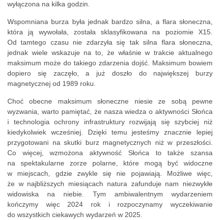
wyłączona na kilka godzin.
Wspomniana burza była jednak bardzo silna, a flara słoneczna,
która ją wywołała, została sklasyfikowana na poziomie
X15
.
Od tamtego czasu nie zdarzyła się tak silna flara słoneczna,
jednak wiele wskazuje na to, że właśnie w trakcie aktualnego
maksimum może do takiego zdarzenia dojść. Maksimum bowiem
dopiero się zaczęło, a już doszło do największej burzy
magnetycznej od 1989 roku.
Choć obecne maksimum słoneczne niesie ze sobą pewne
wyzwania, warto pamiętać, że nasza wiedza o aktywności Słońca
i technologia ochrony infrastruktury rozwijają się szybciej niż
kiedykolwiek wcześniej. Dzięki temu jesteśmy znacznie lepiej
przygotowani na skutki burz magnetycznych niż w przeszłości.
Co więcej, wzmożona aktywność Słońca to także szansa
na spektakularne zorze polarne, które mogą być widoczne
w miejscach, gdzie zwykle się nie pojawiają. Możliwe więc,
że w najbliższych miesiącach natura zafunduje nam niezwykłe
widowiska na niebie. Tym ambiwalentnym wydarzeniem
kończymy więc 2024 rok i rozpoczynamy wyczekiwanie
do wszystkich ciekawych wydarzeń w 2025.