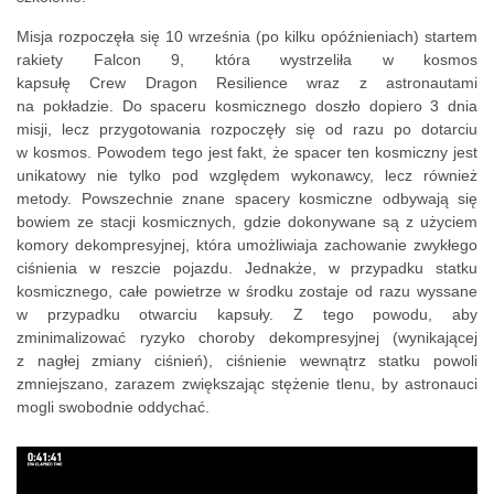
Misja rozpoczęła się 10 września (po kilku opóźnieniach) startem
rakiety
Falcon
9, która wystrzeliła w kosmos
kapsułę
Crew
Dragon
Resilience
wraz z astronautami
na pokładzie. Do spaceru kosmicznego doszło dopiero 3 dnia
misji, lecz przygotowania rozpoczęły się od razu po dotarciu
w kosmos. Powodem tego jest fakt, że spacer ten kosmiczny jest
unikatowy nie tylko pod względem wykonawcy, lecz również
metody. Powszechnie znane spacery kosmiczne odbywają się
bowiem ze stacji kosmicznych, gdzie dokonywane są z użyciem
komory dekompresyjnej, która
umożliwiaja
zachowanie zwykłego
ciśnienia w reszcie pojazdu. Jednakże, w przypadku statku
kosmicznego, całe powietrze w środku zostaje od razu wyssane
w przypadku otwarciu kapsuły. Z tego powodu, aby
zminimalizować ryzyko choroby dekompresyjnej (wynikającej
z nagłej zmiany ciśnień), ciśnienie wewnątrz statku powoli
zmniejszano, zarazem zwiększając stężenie tlenu, by astronauci
mogli swobodnie oddychać.