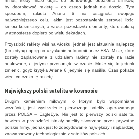
minut, kiedy miało dojść do ponownego odpalenia silników,
by deorbitować rakietę – do czego jednak nie doszło. Tym
sposobem, rakieta Ariane 6 nie osiągnęła swojego
najważniejszego celu, jakim jest pozostawienie zerowej ilości
śmieci kosmicznych, a wręcz pozostawiła elementy, które spłoną
w atmosferze dopiero po wielu dekadach.
Przyszłość rakiety wisi na włosku, jednak jest aktualnie najlepszą
(bo jedyną) opcją na uzyskanie autonomii przez ESA. Misje, które
zostały zaplanowane z udziałem rakiety nie zostały na razie
anulowane, a jedynie przesunięte w czasie. Może się to jednak
zmienić, gdyż krytyka Ariane 6 jedynie się nasiliła. Czas pokaże
więc, co czeka tę rakietę.
Największy polski satelita w kosmosie
Drugim kamieniem milowym, o którym było wspomniane
wcześniej, jest wystrzelenie pierwszego satelity operowanego
przez POLSA – EagleEye. Nie jest to pierwszy polski satelita,
bowiem w przeszłości istniały satelity stworzone przez prywatne
polskie firmy, jednak jest to zdecydowanie największy i najbardziej
zaawansowany technologicznie z satelitów polskich.