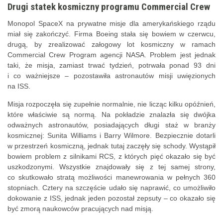
Drugi statek kosmiczny programu Commercial Crew
Monopol SpaceX na prywatne misje dla amerykańskiego rządu
miał się zakończyć. Firma Boeing stała się bowiem w czerwcu,
drugą, by zrealizować załogowy lot kosmiczny w ramach
Commercial Crew Program agencji NASA. Problem jest jednak
taki, że misja, zamiast trwać tydzień, potrwała ponad 93 dni
i co ważniejsze – pozostawiła astronautów misji uwięzionych
na ISS.
Misja rozpoczęła się zupełnie normalnie, nie licząc kilku opóźnień,
które właściwie są normą. Na pokładzie znalazła się dwójka
odważnych astronautów, posiadających długi staż w branży
kosmicznej: Sunita Williams i Barry Wilmore. Bezpiecznie dotarli
w przestrzeń kosmiczną, jednak tutaj zaczęły się schody. Wystąpił
bowiem problem z silnikami RCS, z których pięć okazało się być
uszkodzonymi. Wszystkie znajdowały się z tej samej strony,
co skutkowało stratą możliwości manewrowania w pełnych 360
stopniach. Cztery na szczęście udało się naprawić, co umożliwiło
dokowanie z ISS, jednak jeden pozostał zepsuty – co okazało się
być zmorą naukowców pracujących nad misją.