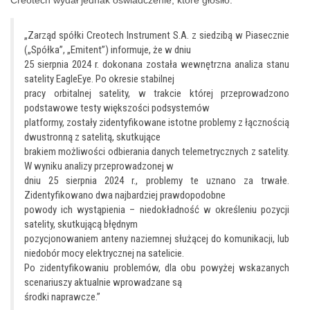
Creotech wydał jednak oświadczenie, które głosiło:
„Zarząd spółki Creotech Instrument S.A. z siedzibą w Piasecznie
(„Spółka”, „Emitent”) informuje, że w dniu
25 sierpnia 2024 r. dokonana została wewnętrzna analiza stanu
satelity EagleEye. Po okresie stabilnej
pracy orbitalnej satelity, w trakcie której przeprowadzono
podstawowe testy większości podsystemów
platformy, zostały zidentyfikowane istotne problemy z łącznością
dwustronną z satelitą, skutkujące
brakiem możliwości odbierania danych telemetrycznych z satelity.
W wyniku analizy przeprowadzonej w
dniu 25 sierpnia 2024 r., problemy te uznano za trwałe.
Zidentyfikowano dwa najbardziej prawdopodobne
powody ich wystąpienia – niedokładność w określeniu pozycji
satelity, skutkującą błędnym
pozycjonowaniem anteny naziemnej służącej do komunikacji, lub
niedobór mocy elektrycznej na satelicie.
Po zidentyfikowaniu problemów, dla obu powyżej wskazanych
scenariuszy aktualnie wprowadzane są
środki naprawcze.”