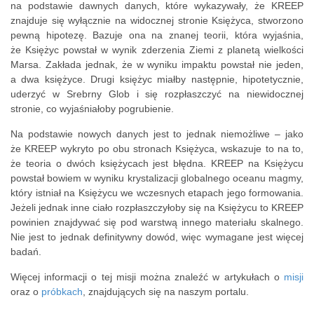
na podstawie dawnych danych, które wykazywały, że KREEP
znajduje się wyłącznie na widocznej stronie Księżyca, stworzono
pewną hipotezę. Bazuje ona na znanej teorii, która wyjaśnia,
że Księżyc powstał w wynik zderzenia Ziemi z planetą wielkości
Marsa. Zakłada jednak, że w wyniku impaktu powstał nie jeden,
a dwa księżyce. Drugi księżyc miałby następnie, hipotetycznie,
uderzyć w Srebrny Glob i się rozpłaszczyć na niewidocznej
stronie, co wyjaśniałoby pogrubienie.
Na podstawie nowych danych jest to jednak niemożliwe – jako
że KREEP wykryto po obu stronach Księżyca, wskazuje to na to,
że teoria o dwóch księżycach jest błędna. KREEP na Księżycu
powstał bowiem w wyniku krystalizacji globalnego oceanu magmy,
który istniał na Księżycu we wczesnych etapach jego formowania.
Jeżeli jednak inne ciało rozpłaszczyłoby się na Księżycu to KREEP
powinien znajdywać się pod warstwą innego materiału skalnego.
Nie jest to jednak definitywny dowód, więc wymagane jest więcej
badań.
Więcej informacji o tej misji można znaleźć w artykułach o
misji
oraz o
próbkach
, znajdujących się na naszym portalu.