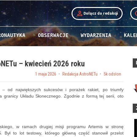
person
t
Dołącz do redakcji
RONAUTYKA
OBSERWACJE
WYDARZENIA
KALE
oNETu – kwiecień 2026 roku
Posted on
1 maja 2026
by
Redakcja AstroNETu
5k odsłon
 – od największych sukcesów i porażek rakiet, po triumfy
a granicy Układu Słonecznego. Zgodnie z formą tej serii, oto
skiego, w ramach drugiej misji programu Artemis w stronę
S. Był to lot testowy, którego główną część stanowił przelot