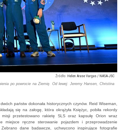
Helen Arase Vargas / NASA-JSC
ienia po powrocie na Ziemię. Od lewej: Jeremy Hansen, Christina
 z dwóch państw dokonała historycznych czynów. Reid Wiseman,
ładają się na załogę, która okrążyła Księżyc, pobiła rekordy
a misji przetestowano rakietę SLS oraz kapsułę Orion wraz
że miejsce ręczne sterowanie pojazdem i przeprowadzenie
i. Zebrano dane badawcze, uchwycono inspirujące fotografie