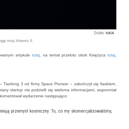
NASA
gę misji Artemis II.
kowanym artykule
tutaj
, na temat przelotu obok Księżyca
tutaj
,
j – Tianlong 3 od firmy Space Pioneer – zakończył się fiaskiem,
ny startup nie podzielił się wieloma informacjami, wspomniał
 skomentował wydarzenie następująco:
inują przemysł kosmiczny. To, co my skomercjalizowaliśmy,