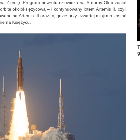
na Ziemię. Program powrotu człowieka na Srebrny Glob został
rbitę okołoksiężycową – i kontynuowany lotem Artemis II, czyli
owane są Artemis III oraz IV, gdzie przy czwartej misji ma zostać
ie na Księżycu.
T
g