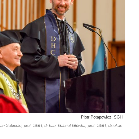
Piotr Potapowicz, SGH
an Sobiecki, prof. SGH, dr hab. Gabriel Główka, prof. SGH, dziekan