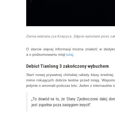
Ziemia widziana zza Księżyca. Zdjęcie wykonane przez zało
O starcie więcej informacji można znaleźć w dedy
a o podsumowaniu misji
tutaj
.
Debiut Tianlong 3 zakończony wybuchem
Start nowej prywatnej chińskiej rakiety klasy średnie
mimo rokujących dobrze testów przed misją. Wspomnia
jedynie o anomalii podczas lotu. Jeden z internautów
„To dowód na to, że Stany Zjednoczone dalej dom
jest zupełnie poza zasięgiem innych”.