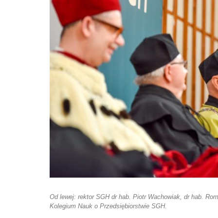
Od lewej: rektor SGH dr hab. Piotr Wachowiak, dr hab. Rom
Kolegium Nauk o Przedsiębiorstwie SGH.