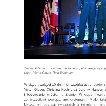
Załoga Artemis II podczas pierwszego publicznego wystąp
Koch, Victor Glover, Reid Wiseman.
W ciągu trwającej 10 dni misji czwórka astronautów
Victor Glover, Christina Koch oraz Jeremy Hansen sk
i bezpiecznie wróciła na Ziemię. W ciągu trwani
ze wszystkimi powiązanymi systemami. Miało tak
krytycznych operacji związanych z inżynierią misj