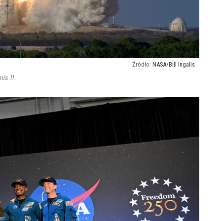
NASA/Bill Ingalls
is II.