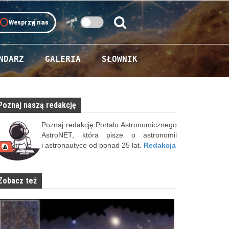
oll
Wesprzyj nas
Szukaj:
Szukaj
NDARZ
GALERIA
SŁOWNIK
Poznaj naszą redakcję
Poznaj redakcję Portalu Astronomicznego
AstroNET, która pisze o astronomii
i astronautyce od ponad 25 lat.
Redakcja
Zobacz też