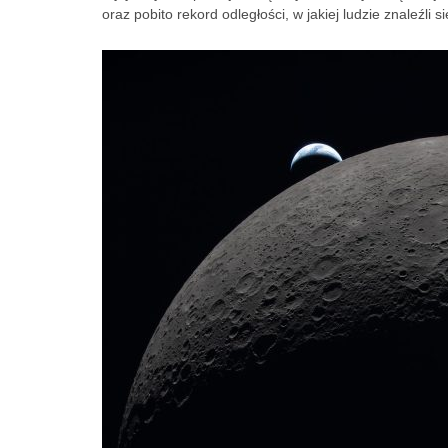
oraz pobito rekord odległości, w jakiej ludzie znaleźli si