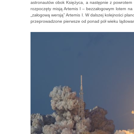
astronautów obok Księżyca, a następnie z powrotem 
rozpoczęty misją Artemis I – bezzałogowym lotem na o
„załogową wersją” Artemis I. W dalszej kolejności plan
przeprowadzone pierwsze od ponad pół wieku lądowan