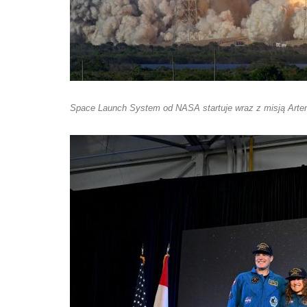
Space Launch System od NASA startuje wraz z misją Artem