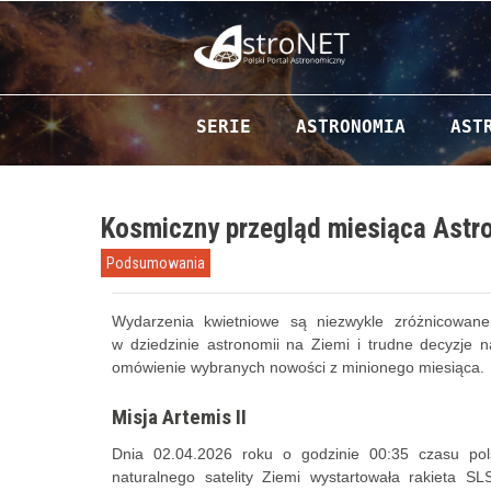
Przejdź do zawartości
SERIE
ASTRONOMIA
AST
Kosmiczny przegląd miesiąca Astr
Podsumowania
Wydarzenia kwietniowe są niezwykle zróżnicowane
w dziedzinie astronomii na Ziemi i trudne decyzje n
omówienie wybranych nowości z minionego miesiąca.
Misja Artemis II
Dnia 02.04.2026 roku o godzinie 00:35 czasu pol
naturalnego satelity Ziemi wystartowała rakieta SL