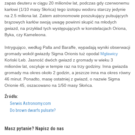
zapas deuteru w ciągu 20 milionów lat, podczas gdy czerwonemu
karłowi (1/10 masy Słońca) tego izotopu wodoru starczy jedynie
na 2.5 miliona lat. Zatem astronomowie poszukujący pulsujących
brązowych karłów swoją uwagę powinni skupić na młodych
gwiazd, na przykład tych występujących w konstelacjach Oriona,
Byka, czy Kameleona.
Intrygująco, według Palla and Baraffe, wypadają wyniki obserwacji
gromady wokół gwiazdy Sigma Orionis tuż opodal
Mgławicy
Koński Łeb. Jasność dwóch gwiazd z gromady w wieku 3
milionów lat, oscyluje w tempie raz na trzy godziny. Inna gwiazda
gromady ma okres około 2 godzin, a jeszcze inna ma okres równy
46 minut. Ponadto, masę ostatniej z gwiazd, o nazwie Sigma
Orionie 45, oszacowano na 1/50 masy Słońca.
Źródła:
Serwis Astronomy.com
Do brown dwarfs pulsate?
Masz pytanie? Napisz do nas