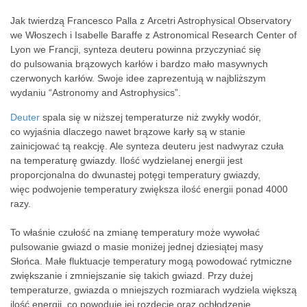
Jak twierdzą Francesco Palla z Arcetri Astrophysical Observatory
we Włoszech i Isabelle Baraffe z Astronomical Research Center of
Lyon we Francji, synteza deuteru powinna przyczyniać się
do pulsowania brązowych karłów i bardzo mało masywnych
czerwonych karłów. Swoje idee zaprezentują w najbliższym
wydaniu “Astronomy and Astrophysics”.
Deuter
spala się w niższej temperaturze niż zwykły wodór,
co wyjaśnia dlaczego nawet brązowe karły są w stanie
zainicjować tą reakcję. Ale synteza deuteru jest nadwyraz czuła
na temperaturę gwiazdy. Ilość wydzielanej energii jest
proporcjonalna do dwunastej potęgi temperatury gwiazdy,
więc podwojenie temperatury zwiększa ilość energii ponad 4000
razy.
To właśnie czułość na zmianę temperatury może wywołać
pulsowanie gwiazd o masie moniżej jednej dziesiątej masy
Słońca. Małe fluktuacje temperatury mogą powodować rytmiczne
zwiększanie i zmniejszanie się takich gwiazd. Przy dużej
temperaturze, gwiazda o mniejszych rozmiarach wydziela większą
ilość energii, co powoduje jej rozdęcie oraz ochłodzenie.