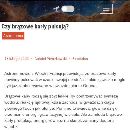
Przejdź do zawartości
Menu
Czy brązowe karły pulsują?
Astronomia
Posted on
13 lutego 2005
by
Gabriel Pietrzkowski
6k odsłon
Astronomowie z Włoch i Francji przewidują, że brązowe karły
powinny pulsować w czasie swojej młodości. Takie zjawisko mogło
być już zaobserwowane w gwiazdozbiorze Oriona.
Brązowe karły rodzą się zbyt lekkie, by podtrzymywać syntezę
wodoru, reakcję jądrową, która zachodzi w gwiazdach ciągu
głównego takich jak Słońce. Pomimo to świecą, głównie dzięki
przemianie energii grawitacyjnej w ciepło. Ale za młodu brązowe
karły produkują energię również na skutek zamiany deuteru
w hel-3.