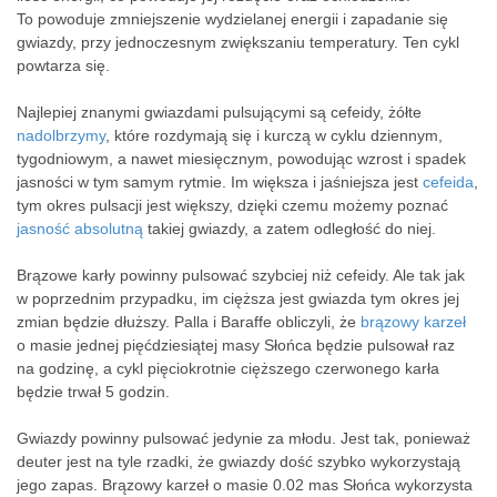
To powoduje zmniejszenie wydzielanej energii i zapadanie się
gwiazdy, przy jednoczesnym zwiększaniu temperatury. Ten cykl
powtarza się.
Najlepiej znanymi gwiazdami pulsującymi są cefeidy, żółte
nadolbrzymy
, które rozdymają się i kurczą w cyklu dziennym,
tygodniowym, a nawet miesięcznym, powodując wzrost i spadek
jasności w tym samym rytmie. Im większa i jaśniejsza jest
cefeida
,
tym okres pulsacji jest większy, dzięki czemu możemy poznać
jasność absolutną
takiej gwiazdy, a zatem odległość do niej.
Brązowe karły powinny pulsować szybciej niż cefeidy. Ale tak jak
w poprzednim przypadku, im cięższa jest gwiazda tym okres jej
zmian będzie dłuższy. Palla i Baraffe obliczyli, że
brązowy karzeł
o masie jednej pięćdziesiątej masy Słońca będzie pulsował raz
na godzinę, a cykl pięciokrotnie cięższego czerwonego karła
będzie trwał 5 godzin.
Gwiazdy powinny pulsować jedynie za młodu. Jest tak, ponieważ
deuter jest na tyle rzadki, że gwiazdy dość szybko wykorzystają
jego zapas. Brązowy karzeł o masie 0.02 mas Słońca wykorzysta