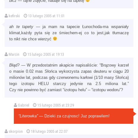
bicz
— fajne zdjęcie, nadaje się na tapetę
kefirski
13 lutego 2005 at 11:01
ah te tapety
— ja mam na tapecie Łunochoda-ma wspaniały
klimat,każdy pyta się ze śmiechem-ej co to jest,jak tłumaczę
to nikt nie chce wierzyć
Marcin
15 lutego 2005 at 19:13
Błąd?
— W przedostatnim akapicie napisaliście: “Brązowy karzeł
o masie 0.02 mas Słońca wykorzysta zapas deuteru w ciągu 20
milionów lat, podczas gdy czerwonemu karłowi (1/10 masy Słońca)
tego izotopu HELU starczy jedynie na 2.5 miliona lat.”
Czy nie powinno być zamiast “izotopu helu” – “izotopu wodoru”?
Gabriel
15 lutego 2005 at 23:29
“Literowka”
— Dzieki za czujnosc! Juz poprawilem!
skorpion
18 lutego 2005 at 22:07