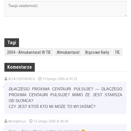
Tagi
2004 - Almukantarat W TIE
Almukantarat
Brązowe Karły
TIE
Komentarze
ALFA CENTAURI B
13 lutego 2005 at 01:23
DLACZEGO PROXIMA CENTAURI PULSUJE?
— DLACZEGO
PROXIMA CENTAURI PULSUJE? MIMO ŻE JEST STARSZA
OD SŁONCA?
CZY JEST KTOŚ KTO MI MOŻE TO WYJAŚNIĆ?
Anonymous
13 lutego 2005 at 03:04