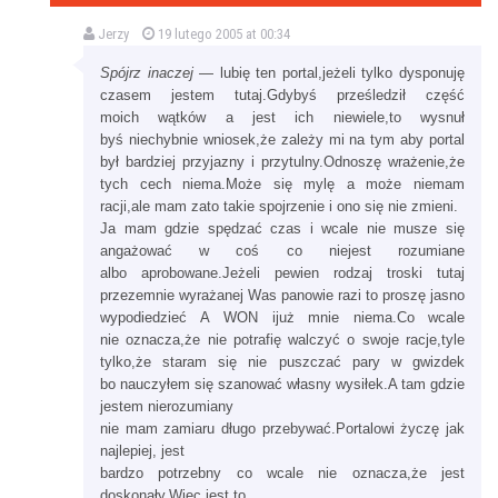
Jerzy
19 lutego 2005 at 00:34
Spójrz inaczej
— lubię ten portal,jeżeli tylko dysponuję
czasem jestem tutaj.Gdybyś prześledził część
moich wątków a jest ich niewiele,to wysnuł
byś niechybnie wniosek,że zależy mi na tym aby portal
był bardziej przyjazny i przytulny.Odnoszę wrażenie,że
tych cech niema.Może się mylę a może niemam
racji,ale mam zato takie spojrzenie i ono się nie zmieni.
Ja mam gdzie spędzać czas i wcale nie musze się
angażować w coś co niejest rozumiane
albo aprobowane.Jeżeli pewien rodzaj troski tutaj
przezemnie wyrażanej Was panowie razi to proszę jasno
wypodiedzieć A WON ijuż mnie niema.Co wcale
nie oznacza,że nie potrafię walczyć o swoje racje,tyle
tylko,że staram się nie puszczać pary w gwizdek
bo nauczyłem się szanować własny wysiłek.A tam gdzie
jestem nierozumiany
nie mam zamiaru długo przebywać.Portalowi życzę jak
najlepiej, jest
bardzo potrzebny co wcale nie oznacza,że jest
doskonały.Więc jest to