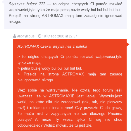
Słyszysz bulgot ???
— to odgłos chcących Ci pomóc rozwiać
wątpliwości,tyle tylko że mają pełną buzię wody bul bul bul bul bul.
Przejdż na stronę ASTROMAX mają tam zasadę nie ignorować
nikogo.
Anonymous
18 lutego 2005 at 22:57
ASTROMAX czeka, wzywa nas z daleka
> to odgłos chcących Ci pomóc rozwiać wątpliwości,tyle
tylko że mają
> pełną buzię wody bul bul bul bul bul.
> Przejdż na stronę ASTROMAX mają tam zasadę
nie ignorować nikogo.
Weź sobie na wstrzymanie. Nie czytaj tego forum jeśli
uważasz, że w ASTROMAXIE jest lepiej. Wyszukujesz
wątki, na które nikt nie zareagował (tak, tak, nie pierwszy
raz!) i reklamujesz inną stronę! Czy przyszło Ci do głowy,
że może nikt z zapytanych nie wie dlaczego Proxima
pulsuje? A może Ty wiesz tylko Ci się nie chce
odpowiedzieć? Wolisz mówić, że tu jest źle.