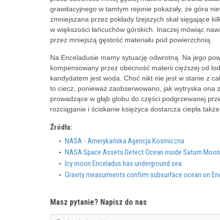
grawitacyjnego w tamtym rejonie pokazały, że góra niew
zmniejszana przez pokłady lżejszych skał sięgające ki
w większości łańcuchów górskich. Inaczej mówiąc naw
przez mniejszą gęstość materiału pod powierzchnią.
Na Enceladusie mamy sytuację odwrotną. Na jego powie
kompensowany przez obecność materii cięższej od lo
kandydatem jest woda. Choć nikt nie jest w stanie z ca
to ciecz, ponieważ zaobserwowano, jak wytryska ona z 
prowadzące w głąb globu do części podgrzewanej prz
rozciąganie i ściskanie księżyca dostarcza ciepła tak
Źródła:
NASA - Amerykańska Agencja Kosmiczna
NASA Space Assets Detect Ocean inside Saturn Moon
Icy moon Enceladus has underground sea
Gravity measurments confirm subsurface ocean on En
Masz pytanie? Napisz do nas