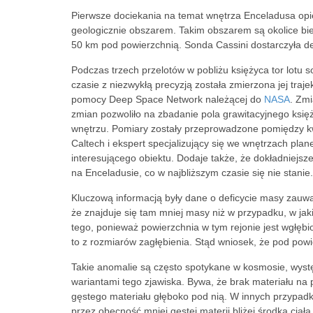
Pierwsze dociekania na temat wnętrza Enceladusa opi
geologicznie obszarem. Takim obszarem są okolice bi
50 km pod powierzchnią. Sonda Cassini dostarczyła d
Podczas trzech przelotów w pobliżu księżyca tor lotu 
czasie z niezwykłą precyzją została zmierzona jej tra
pomocy Deep Space Network należącej do
NASA
. Zmi
zmian pozwoliło na zbadanie pola grawitacyjnego księży
wnętrzu. Pomiary zostały przeprowadzone pomiędzy k
Caltech i ekspert specjalizujący się we wnętrzach plan
interesującego obiektu. Dodaje także, że dokładniej
na Enceladusie, co w najbliższym czasie się nie stanie.
Kluczową informacją były dane o deficycie masy zauw
że znajduje się tam mniej masy niż w przypadku, w jak
tego, ponieważ powierzchnia w tym rejonie jest wgłębi
to z rozmiarów zagłębienia. Stąd wniosek, że pod powi
Takie anomalie są często spotykane w kosmosie, wyst
wariantami tego zjawiska. Bywa, że brak materiału na
gęstego materiału głęboko pod nią. W innych przypad
przez obecność mniej gęstej materii bliżej środka cia