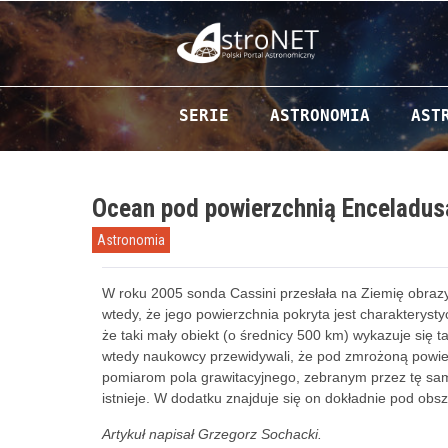
Przejdź do zawartości
SERIE
ASTRONOMIA
AST
Ocean pod powierzchnią Enceladus
Astronomia
W roku 2005 sonda Cassini przesłała na Ziemię obraz
wtedy, że jego powierzchnia pokryta jest charakteryst
że taki mały obiekt (o średnicy 500 km) wykazuje się t
wtedy naukowcy przewidywali, że pod zmrożoną powierz
pomiarom pola grawitacyjnego, zebranym przez tę samą 
istnieje. W dodatku znajduje się on dokładnie pod obs
Artykuł napisał Grzegorz Sochacki.