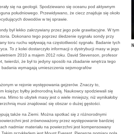
erały się na geologii. Spodziewano się oceanu pod aktywnym
eguna południowego. Przewidywano, że ciecz znajduje się około
ecydujących dowodów w tej sprawie.
sondy był lekko zakrzywiany przez jego pole grawitacyjne. W tym
jektoria. Dokonano tego poprzez śledzenie sygnału sondy przy
any toru ruchu wpływają na częstotliwość sygnału. Badanie tych
N
ca. To z kolei dostarczyło informacji o dystrybucji masy w jego
wietniem 2010 a majem 2012 roku. David Stevenson, profesor
et, twierdzi, że był to jedyny sposób na zbadanie wnętrza tego
sze badania wymagają umieszczenia sejsmografów
ażonym w rejonie występowania gejzerów. Znaczy to,
im księżyc byłby jednorodną kulą. Naukowcy spodziewali się
ona. Mimo to ubytek masy jest o wiele mniejszy, niż wynikałoby
erzchnią musi znajdować się obszar o dużej gęstości.
ępują także na Ziemi. Można spotkać się z różnorodnymi
 powierzchni jest zrównoważony przez występowanie bardziej
kach nadmiar materiału na powierzchni jest kompensowany
ła. Takim przykładem jest Mount Everest. Pierwsze pomiary pola