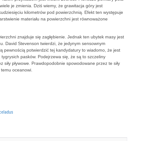
iele je zmienia. Dziś wiemy, że grawitacja góry jest
lkudziesięciu kilometrów pod powierzchnią. Efekt ten występuje
arstwienie materiału na powierzchni jest równoważone
rzchni znajduje się zagłębienie. Jednak ten ubytek masy jest
du. David Stevenson twierdzi, że jedynym sensownym
łą pewnością potwierdzić tej kandydatury to wiadomo, że jest
tygrysich pasków. Podejrzewa się, że są to szczeliny
ez siły pływowe. Prawdopodobnie spowodowane przez te siły
że temu oceanowi.
celadus