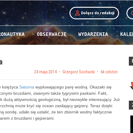
person
t
Dołącz do redakcji
RONAUTYKA
OBSERWACJE
WYDARZENIA
KALE
a
Posted on
24 maja 2014
by
Grzegorz Sochacki
6k odsłon
y księżyca
Saturna
wypluwającego parę wodną. Okazało się
ycznymi bruzdami, zwanymi także tygrysimi paskami. Fakt,
ak dużą aktywnością geologiczną, był niezwykle interesujący. Już
chnią może kryć się ocean zasilający gejzery. Teraz dzięki
sondę, udało się ustalić, że ten zbiornik wodny faktycznie
zarem z bruzdami i gejzerami.