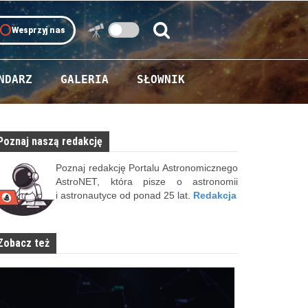
oll
Wesprzyj nas
Szukaj:
Szukaj
NDARZ
GALERIA
SŁOWNIK
Poznaj naszą redakcję
Poznaj redakcję Portalu Astronomicznego
AstroNET, która pisze o astronomii
i astronautyce od ponad 25 lat.
Redakcja
Zobacz też