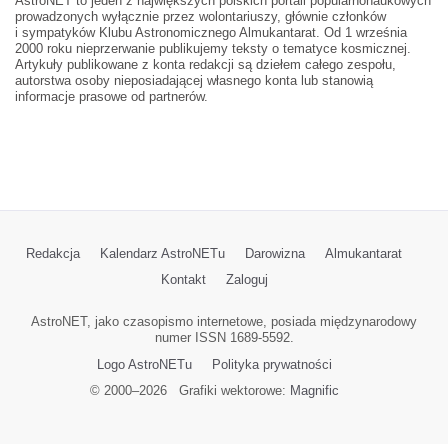
AstroNET to jeden z największych polskich portali popularnonaukowych
prowadzonych wyłącznie przez wolontariuszy, głównie członków
i sympatyków Klubu Astronomicznego Almukantarat. Od 1 września
2000 roku nieprzerwanie publikujemy teksty o tematyce kosmicznej.
Artykuły publikowane z konta redakcji są dziełem całego zespołu,
autorstwa osoby nieposiadającej własnego konta lub stanowią
informacje prasowe od partnerów.
Redakcja
Kalendarz AstroNETu
Darowizna
Almukantarat
Kontakt
Zaloguj
AstroNET, jako czasopismo internetowe, posiada międzynarodowy
numer ISSN 1689-5592.
Logo AstroNETu
Polityka prywatności
© 2000–
2026
Grafiki wektorowe:
Magnific