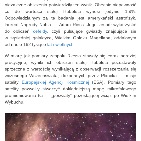
niezależne obliczenia potwierdziły ten wynik. Obecnie niepewność
co do wartości stałej Hubble’a wynosi jedynie 1,9%.
Odpowiedzialnym za te badania jest amerykański astrofizyk,
laureat Nagrody Nobla — Adam Riess. Jego zespół wykorzystał
do obliczeń
cefeidy
, czyli pulsujące gwiazdy znajdujące się
w sąsiedniej galaktyce, Wielkim Obłoku Magellana, oddalonym
od nas o 162 tysiące
lat świetlnych
.
W miarę jak pomiary zespołu Riessa stawały się coraz bardziej
precyzyjne, wyniki ich obliczeń stałej Hubble’a pozostawały
sprzeczne z wartością wynikającą z obserwacji rozszerzania się
wczesnego Wszechświata, dokonanych przez Plancka — misję
satelity
Europejskiej Agencji Kosmicznej
(ESA). Pomiary tego
satelity pozwoliły stworzyć dokładniejszą mapę mikrofalowego
promieniowania tła — „poświaty” pozostającej wciąż po Wielkim
Wybuchu.