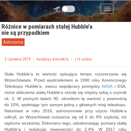
Przejdź do zawartości
Menu
Różnice w pomiarach stałej Hubble’a
nie są przypadkiem
Astronomia
Posted on
2 czerwca 2019
by
Redakcja AstroNETu
11k odsłon
Stała Hubble’a to wartość opisująca tempo rozszerzania się
Wszechświata. Przed wystrzeleniem w 1990 roku Kosmicznego
Teleskopu Hubble’a, owocu współpracy pomiędzy
NASA
i ESA,
różne obliczenia stałej Hubble’a różniły się między sobą o czynnik
ok. 2. W późnych latach 90. określono tę wartość z pewnością
do 10%, spełniając tym samym jedną z głównych misji teleskopu.
Natomiast w roku 2016, astronomowie przy użyciu Hubble’a
odkryli, że Wszechświat rozszerza się od 5 do 9% szybciej, niż
sądzono wcześniej. Dokonano tego, udoskonalając pomiary stałej
Hubble’a i redukując niepewności do 2,4%. W 2017 roku