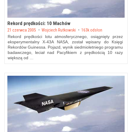
Rekord prędkości: 10 Machów
Posted on
21 czerwca 2005
by
Wojciech Rutkowski
163k odsłon
Rekord prędkości lotu atmosferycznego, osiągnięty przez
eksperymentalny X-43A NASA, został wpisany do Księgi
Rekordów Guinessa. Pojazd, wynik siedmioletniego programu
badawczego, leciał nad Pacyfikiem z prędkością 10 razy
większą od …