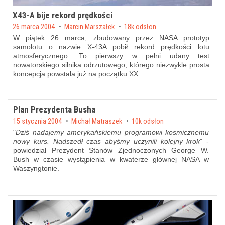
X43-A bije rekord prędkości
Posted on
26 marca 2004
by
Marcin Marszałek
18k odsłon
W piątek 26 marca, zbudowany przez NASA prototyp
samolotu o nazwie X-43A pobił rekord prędkości lotu
atmosferycznego. To pierwszy w pełni udany test
nowatorskiego silnika odrzutowego, którego niezwykle prosta
koncepcja powstała już na początku XX …
Plan Prezydenta Busha
Posted on
15 stycznia 2004
by
Michał Matraszek
10k odsłon
"
Dziś nadajemy amerykańskiemu programowi kosmicznemu
nowy kurs. Nadszedł czas abyśmy uczynili kolejny krok
" -
powiedział Prezydent Stanów Zjednoczonych George W.
Bush w czasie wystąpienia w kwaterze głównej NASA w
Waszyngtonie.