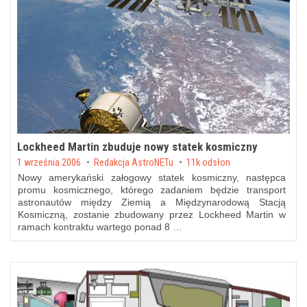
Lockheed Martin zbuduje nowy statek kosmiczny
Posted on
1 września 2006
by
Redakcja AstroNETu
11k odsłon
Nowy amerykański załogowy statek kosmiczny, następca
promu kosmicznego, którego zadaniem będzie transport
astronautów między Ziemią a Międzynarodową Stacją
Kosmiczną, zostanie zbudowany przez Lockheed Martin w
ramach kontraktu wartego ponad 8 …