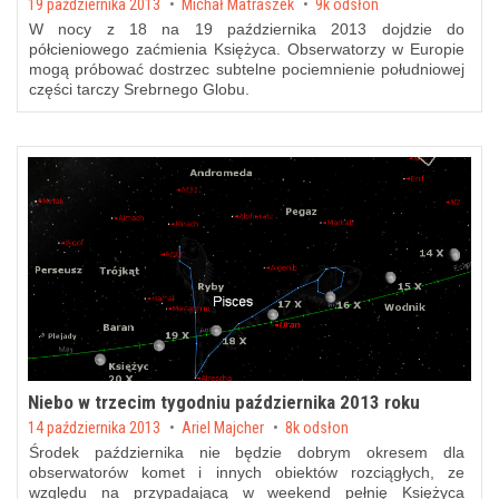
Posted on
19 października 2013
by
Michał Matraszek
9k odsłon
W nocy z 18 na 19 października 2013 dojdzie do
półcieniowego zaćmienia Księżyca. Obserwatorzy w Europie
mogą próbować dostrzec subtelne pociemnienie południowej
części tarczy Srebrnego Globu.
Niebo w trzecim tygodniu października 2013 roku
Posted on
14 października 2013
by
Ariel Majcher
8k odsłon
Środek października nie będzie dobrym okresem dla
obserwatorów komet i innych obiektów rozciągłych, ze
względu na przypadającą w weekend pełnię Księżyca