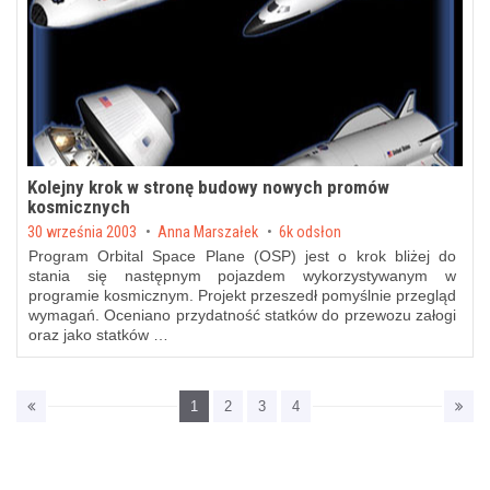
Kolejny krok w stronę budowy nowych promów
kosmicznych
Posted on
30 września 2003
by
Anna Marszałek
6k odsłon
Program Orbital Space Plane (OSP) jest o krok bliżej do
stania się następnym pojazdem wykorzystywanym w
programie kosmicznym. Projekt przeszedł pomyślnie przegląd
wymagań. Oceniano przydatność statków do przewozu załogi
oraz jako statków …
1
2
3
4