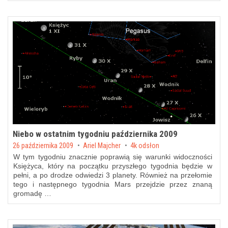
Niebo w ostatnim tygodniu października 2009
Posted on
26 października 2009
by
Ariel Majcher
4k odsłon
W tym tygodniu znacznie poprawią się warunki widoczności
Księżyca, który na początku przyszłego tygodnia będzie w
pełni, a po drodze odwiedzi 3 planety. Również na przełomie
tego i następnego tygodnia Mars przejdzie przez znaną
gromadę …