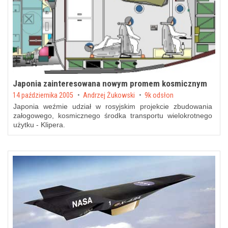
Japonia zainteresowana nowym promem kosmicznym
Posted on
14 października 2005
by
Andrzej Żukowski
9k odsłon
Japonia weźmie udział w rosyjskim projekcie zbudowania
załogowego, kosmicznego środka transportu wielokrotnego
użytku - Klipera.