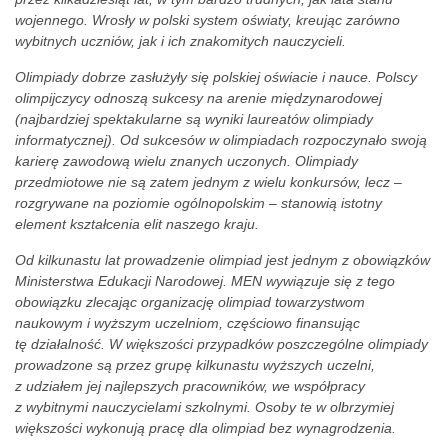
wojennego. Wrosły w polski system oświaty, kreując zarówno
wybitnych uczniów, jak i ich znakomitych nauczycieli.
Olimpiady dobrze zasłużyły się polskiej oświacie i nauce. Polscy
olimpijczycy odnoszą sukcesy na arenie międzynarodowej
(najbardziej spektakularne są wyniki laureatów olimpiady
informatycznej). Od sukcesów w olimpiadach rozpoczynało swoją
karierę zawodową wielu znanych uczonych. Olimpiady
przedmiotowe nie są zatem jednym z wielu konkursów, lecz –
rozgrywane na poziomie ogólnopolskim – stanowią istotny
element kształcenia elit naszego kraju.
Od kilkunastu lat prowadzenie olimpiad jest jednym z obowiązków
Ministerstwa Edukacji Narodowej. MEN wywiązuje się z tego
obowiązku zlecając organizację olimpiad towarzystwom
naukowym i wyższym uczelniom, częściowo finansując
tę działalność. W większości przypadków poszczególne olimpiady
prowadzone są przez grupę kilkunastu wyższych uczelni,
z udziałem jej najlepszych pracowników, we współpracy
z wybitnymi nauczycielami szkolnymi. Osoby te w olbrzymiej
większości wykonują pracę dla olimpiad bez wynagrodzenia.