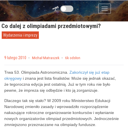
Przejdź do zawartości
Menu
Co dalej z olimpiadami przedmiotowymi?
Wydarzenia i imprezy
Posted on
9 lutego 2010
by
Michał Matraszek
6k odsłon
Trwa 53. Olimpiada Astronomiczna.
Zakończył się już etap
okręgowy
i znana jest lista finalistów. Może się jednak okazać,
że tegoroczna edycja jest ostatnią. Już w tym roku nie było
pewne, że impreza się odbędzie i kto ją zorganizuje.
Dlaczego tak się stało? W 2009 roku Ministerstwo Edukacji
Narodowej zmieniło zasady i wprowadziło rozporządzenie
nakazujące rokroczne organizowanie konkursów i wyłanianie
nowych organizatorów olimpiad przedmiotowych. Jednocześnie
zmniejszono przeznaczane na olimpiady fundusze.