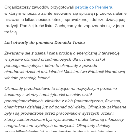
Organizatorzy zawodów przygotowali
petycję do Premiera
,
w którym wnoszą o zainteresowanie się sprawą i przeciwdziałanie
niszczeniu kilkudziesięcioletniej, sprawdzonej i dobrze działającej
tradycji. Poniżej treść listu. Zachęcamy do zapoznania się z jego
treścią.
List otwarty do premiera Donalda Tuska
Zwracamy się z usilną i pilną prośbą o energiczną interwencję
w sprawie olimpiad przedmiotowych dla uczniów szkół
ponadgimnazjalnych, które to olimpiady z powodu
nieodpowiedzialnej działalności Ministerstwa Edukacji Narodowej
właśnie przestają istnieć.
Olimpiady przedmiotowe to stojące na najwyższym poziomie
konkursy z wiedzy i umiejętności uczniów szkół
ponadgimnazjalnych. Niektóre z nich (matematyczna, fizyczna,
chemiczna) działają już od ponad pół wieku. Olimpiady zakładane
były i są prowadzone przez pracowników wyższych uczelni,
którzy zainteresowani byli wyławianiem utalentowanej młodzieży
i nagradzaniem wybitnych nauczycieli. Olimpiady działały
przez kilkadziesiąt lat, w tym bardzo trudnych, jak lata stanu