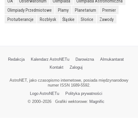
OA
Obserwatorium
Olimpiada
Olimpiada Astronomiczna
Olimpiady Przedmiotowe
Plamy
Planetarium
Premier
Proturberancje
Rozbłysk
Śląskie
Słońce
Zawody
Redakcja
Kalendarz AstroNETu
Darowizna
Almukantarat
Kontakt
Zaloguj
AstroNET, jako czasopismo internetowe, posiada międzynarodowy
numer ISSN 1689-5592.
Logo AstroNETu
Polityka prywatności
© 2000–
2026
Grafiki wektorowe:
Magnific