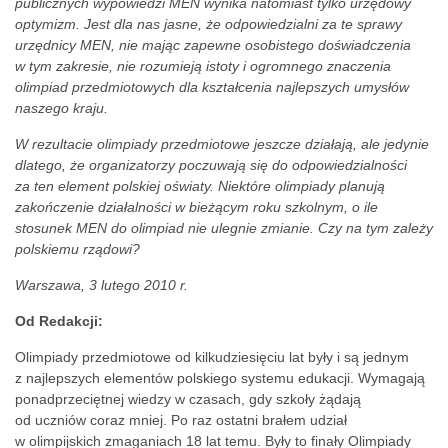
publicznych wypowiedzi MEN wynika natomiast tylko urzędowy
optymizm. Jest dla nas jasne, że odpowiedzialni za te sprawy
urzędnicy MEN, nie mając zapewne osobistego doświadczenia
w tym zakresie, nie rozumieją istoty i ogromnego znaczenia
olimpiad przedmiotowych dla kształcenia najlepszych umysłów
naszego kraju.
W rezultacie olimpiady przedmiotowe jeszcze działają, ale jedynie
dlatego, że organizatorzy poczuwają się do odpowiedzialności
za ten element polskiej oświaty. Niektóre olimpiady planują
zakończenie działalności w bieżącym roku szkolnym, o ile
stosunek MEN do olimpiad nie ulegnie zmianie. Czy na tym zależy
polskiemu rządowi?
Warszawa, 3 lutego 2010 r.
Od Redakcji:
Olimpiady przedmiotowe od kilkudziesięciu lat były i są jednym
z najlepszych elementów polskiego systemu edukacji. Wymagają
ponadprzeciętnej wiedzy w czasach, gdy szkoły żądają
od uczniów coraz mniej. Po raz ostatni brałem udział
w olimpijskich zmaganiach 18 lat temu. Były to finały Olimpiady