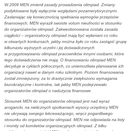
W 2009 MEN zmienił zasady prowadzenia olimpiad. Zmiany
podyktowane były wyłącznie względami pozamerytorycznymi.
Zasłaniając się koniecznością spełniania wymogów przepisów
finansowych, MEN wyraził swoiste votum nieufności w stosunku
do organizatorów olimpiad. Zakwestionowana została zasada
ciągłości – organizatorzy olimpiad mają być wyłaniani co roku
w otwartych konkursach, jakby można było co roku zastąpić grupę
kilkunastu wyższych uczelni i jej doświadczonych
w przygotowywaniu olimpiad pracowników innymi osobami, które
tego doświadczenia nie mają. O finansowaniu olimpiad MEN
decyduje w cyklach półrocznych, co uniemożliwia planowanie ich
organizacji nawet w danym roku szkolnym. Poziom finansowania
został zmniejszony, za to drastycznie zwiększono wymagania
biurokratyczne i kontrolne, tak jakby MEN podejrzewało
organizatorów olimpiad o nadużycia finansowe.
Stosunek MEN do organizatorów olimpiad jest nad wyraz
arogancki, na nielicznych spotkaniach wysocy urzędnicy MEN
nie ukrywają swojego lekceważącego, wręcz pogardliwego
stosunku do organizatorów olimpiad. MEN nie odpowiada na listy
i monity od komitetów organizacyjnych olimpiad. Z kilku