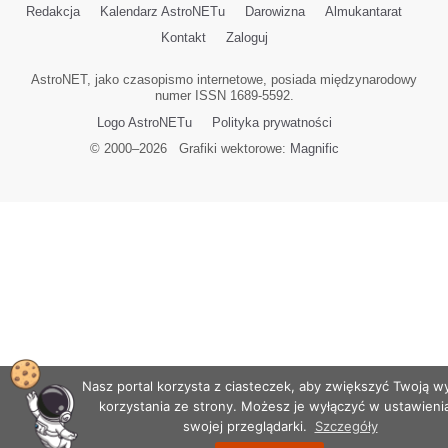
Redakcja
Kalendarz AstroNETu
Darowizna
Almukantarat
Kontakt
Zaloguj
AstroNET, jako czasopismo internetowe, posiada międzynarodowy
numer ISSN 1689-5592.
Logo AstroNETu
Polityka prywatności
© 2000–
2026
Grafiki wektorowe:
Magnific
Nasz portal korzysta z ciasteczek, aby zwiększyć Twoją 
korzystania ze strony. Możesz je wyłączyć w ustawieni
swojej przeglądarki.
Szczegóły