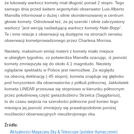
że łukowaty warkocz komety miał długość ponad 2 stopni. Tego
samego dnia przed świtem argentyński obserwator Luis Alberto
Mansilla informował o dużej i silnie skondensowanej w centrum
głowie komety. Odnotował też, że jej szeroki i silnie zakrzywiony
warkocz “
jest wersją naśladującą warkocz komety Hale-Bopp
“.
Te i inne relacje z obserwacji są dostępne na stronach
serwisu
obserwacji kometprowadzonego przez Charlesa Morrisa.
Niestety, maksimum emisji materii z komety miało miejsce
w ubiegłym tygodniu, co potwierdza Mansilla szacując, iż jasność
komety zmniejszyła się do około 4,1 magnitudo. Niestety
oglądanie spektaklu w Polsce jest niemożliwe. Ze względu
na obecną deklinację (-45 stopni), kometa znajduje się głęboko
pod horyzontem dla obserwatorów z półkuli północnej. Jakkolwiek
kometa LINEAR przesuwa się stopniowo w kierunku północnym
przez południową część gwiazdozbioru Strzelca (Saggitarius),
to do czasu wejścia na szerokości północne pod koniec tego
miesiąca jej jasność zmniejszy się prawdopodobnie poniżej
możliwości obserwacyjnych nieuzbrojonego oka.
Źródła:
Aktualności Magazynu Sky & Telescope (polskie tłumaczenie)