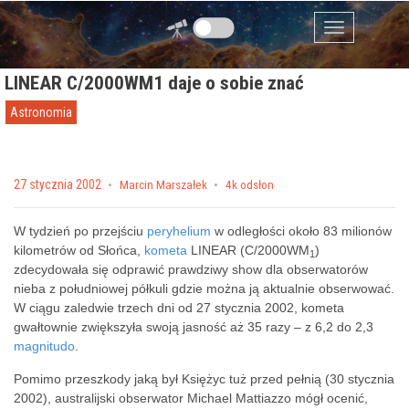
Przejdź do zawartości
Menu
LINEAR C/2000WM1 daje o sobie znać
Astronomia
Posted on
27 stycznia 2002
by
Marcin Marszałek
4k odsłon
W tydzień po przejściu
peryhelium
w odległości około 83 milionów
kilometrów od Słońca,
kometa
LINEAR (C/2000WM
)
1
zdecydowała się odprawić prawdziwy show dla obserwatorów
nieba z południowej półkuli gdzie można ją aktualnie obserwować.
W ciągu zaledwie trzech dni od 27 stycznia 2002, kometa
gwałtownie zwiększyła swoją jasność aż 35 razy – z 6,2 do 2,3
magnitudo
.
Pomimo przeszkody jaką był Księżyc tuż przed pełnią (30 stycznia
2002), australijski obserwator Michael Mattiazzo mógł ocenić,