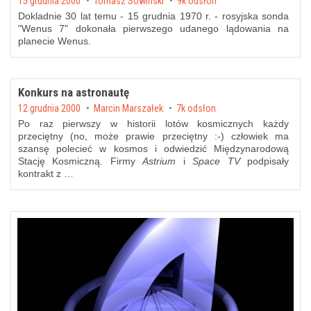
Posted on
15 grudnia 2000
by
Tomasz Sowiński
9k odsłon
Dokladnie 30 lat temu - 15 grudnia 1970 r. - rosyjska sonda
"Wenus 7" dokonała pierwszego udanego lądowania na
planecie Wenus.
Konkurs na astronautę
Posted on
12 grudnia 2000
by
Marcin Marszałek
7k odsłon
Po raz pierwszy w historii lotów kosmicznych każdy
przeciętny (no, może prawie przeciętny :-) człowiek ma
szansę polecieć w kosmos i odwiedzić Międzynarodową
Stację Kosmiczną. Firmy
Astrium
i
Space TV
podpisały
kontrakt z …