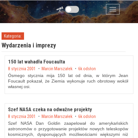
Przejdź do zawartości
Menu
Kategoria:
Wydarzenia i imprezy
150 lat wahadła Foucaulta
Posted on
8 stycznia 2001
by
Marcin Marszałek
6k odsłon
Ósmego stycznia mija 150 lat od dnia, w którym Jean
Foucault pokazał, że Ziemia wykonuje ruch obrotowy wokół
własnej osi.
Szef NASA czeka na odważne projekty
Posted on
8 stycznia 2001
by
Marcin Marszałek
6k odsłon
Szef NASA Dan Goldin zaapelował do amerykańskich
astronomów o przygotowanie projektów nowych teleskopów
kosmicznych, dysponujących możliwościami większymi niż