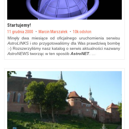
Startujemy!
Posted on
11 grudnia 2000
by
Marcin Marszałek
10k odsłon
Minęły dwa miesiące od oficjalnego uruchomienia serwisu
AstroLINKS
i oto przygotowaliśmy dla Was prawdziwą bombę
:-) Rozszerzyliśmy nasz katalog o serwis aktualności nazwany
AstroNEWS
tworząc w ten sposób
AstroNET
. …