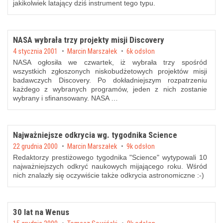
jakikolwiek latający dziś instrument tego typu.
NASA wybrała trzy projekty misji Discovery
Posted on
4 stycznia 2001
by
Marcin Marszałek
6k odsłon
NASA ogłosiła we czwartek, iż wybrała trzy spośród
wszystkich zgłoszonych niskobudżetowych projektów misji
badawczych Discovery. Po dokładniejszym rozpatrzeniu
każdego z wybranych programów, jeden z nich zostanie
wybrany i sfinansowany. NASA …
Najważniejsze odkrycia wg. tygodnika Science
Posted on
22 grudnia 2000
by
Marcin Marszałek
9k odsłon
Redaktorzy prestiżowego tygodnika "Science" wytypowali 10
najważniejszych odkryć naukowych mijającego roku. Wśród
nich znalazły się oczywiście także odkrycia astronomiczne :-)
30 lat na Wenus