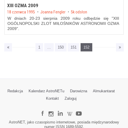
XIII OZMA 2009
Posted on
18 czerwca 1995
by
Joanna Fengler
5k odsłon
W dniach 20-23 sierpnia 2009 roku odbędzie się "XIII
OGÓLNOPOLSKI ZLOT MIŁOŚNIKÓW ASTRONOMII OZMA
2009".
1
…
150
151
152
Redakcja
Kalendarz AstroNETu
Darowizna
Almukantarat
Kontakt
Zaloguj
AstroNET, jako czasopismo internetowe, posiada międzynarodowy
numer ISSN 1689-5592.