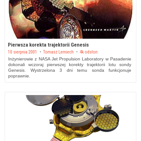
Pierwsza korekta trajektorii Genesis
Posted on
10 sierpnia 2001
by
Tomasz Lemiech
4k odsłon
Inżynierowie z NASA Jet Propulsion Laboratory w Pasadenie
dokonali wczoraj pierwszej korekty trajektorii lotu sondy
Genesis. Wystrzelona 3 dni temu sonda funkcjonuje
poprawnie.