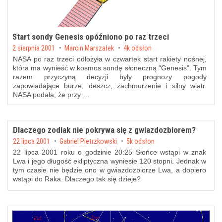
Start sondy Genesis opóźniono po raz trzeci
Posted on
2 sierpnia 2001
by
Marcin Marszałek
4k odsłon
NASA po raz trzeci odłożyła w czwartek start rakiety nośnej,
która ma wynieść w kosmos sondę słoneczną "Genesis". Tym
razem przyczyną decyzji były prognozy pogody
zapowiadające burze, deszcz, zachmurzenie i silny wiatr.
NASA podała, że przy …
Dlaczego zodiak nie pokrywa się z gwiazdozbiorem?
Posted on
22 lipca 2001
by
Gabriel Pietrzkowski
5k odsłon
22 lipca 2001 roku o godzinie 20:25 Słońce wstąpi w znak
Lwa i jego długość ekliptyczna wyniesie 120 stopni. Jednak w
tym czasie nie będzie ono w gwiazdozbiorze Lwa, a dopiero
wstąpi do Raka. Dlaczego tak się dzieje?