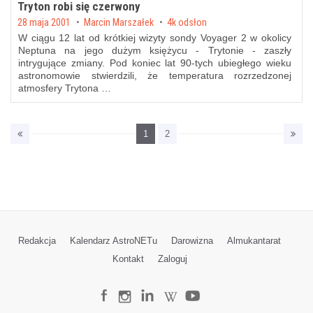
Tryton robi się czerwony
Posted on
28 maja 2001
by
Marcin Marszałek
4k odsłon
W ciągu 12 lat od krótkiej wizyty sondy Voyager 2 w okolicy
Neptuna na jego dużym księżycu - Trytonie - zaszły
intrygujące zmiany. Pod koniec lat 90-tych ubiegłego wieku
astronomowie stwierdzili, że temperatura rozrzedzonej
atmosfery Trytona …
1
2
Redakcja
Kalendarz AstroNETu
Darowizna
Almukantarat
Kontakt
Zaloguj