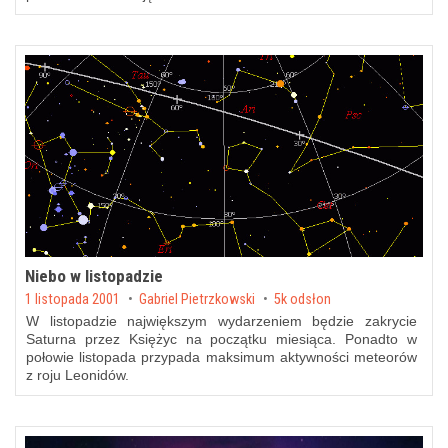
Niebo w listopadzie
Posted on
1 listopada 2001
by
Gabriel Pietrzkowski
5k odsłon
W listopadzie największym wydarzeniem będzie zakrycie
Saturna przez Księżyc na początku miesiąca. Ponadto w
połowie listopada przypada maksimum aktywności meteorów
z roju Leonidów.