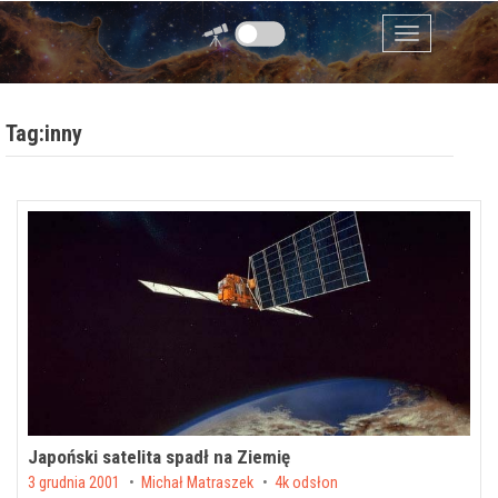
Przejdź do zawartości
Menu
Tag:inny
Japoński satelita spadł na Ziemię
Posted on
3 grudnia 2001
by
Michał Matraszek
4k odsłon