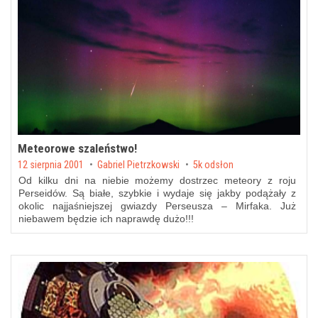
Meteorowe szaleństwo!
Posted on
12 sierpnia 2001
by
Gabriel Pietrzkowski
5k odsłon
Od kilku dni na niebie możemy dostrzec meteory z roju
Perseidów. Są białe, szybkie i wydaje się jakby podążały z
okolic najjaśniejszej gwiazdy Perseusza – Mirfaka. Już
niebawem będzie ich naprawdę dużo!!!