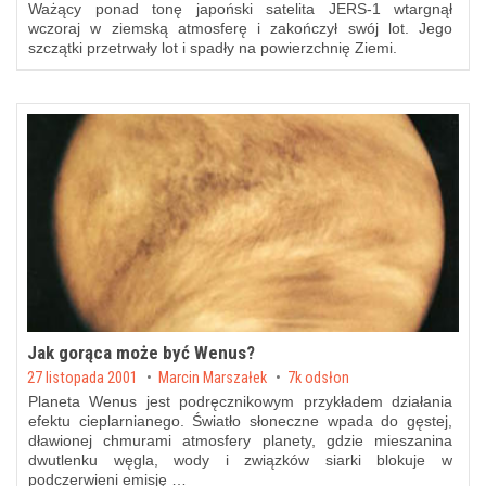
Ważący ponad tonę japoński satelita JERS-1 wtargnął
wczoraj w ziemską atmosferę i zakończył swój lot. Jego
szczątki przetrwały lot i spadły na powierzchnię Ziemi.
Jak gorąca może być Wenus?
Posted on
27 listopada 2001
by
Marcin Marszałek
7k odsłon
Planeta Wenus jest podręcznikowym przykładem działania
efektu cieplarnianego. Światło słoneczne wpada do gęstej,
dławionej chmurami atmosfery planety, gdzie mieszanina
dwutlenku węgla, wody i związków siarki blokuje w
podczerwieni emisję …