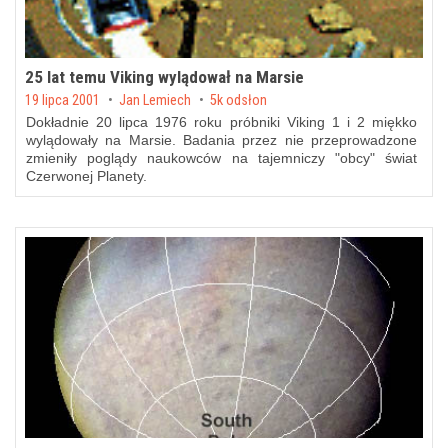
25 lat temu Viking wylądował na Marsie
Posted on
19 lipca 2001
by
Jan Lemiech
5k odsłon
Dokładnie 20 lipca 1976 roku próbniki Viking 1 i 2 miękko
wylądowały na Marsie. Badania przez nie przeprowadzone
zmieniły poglądy naukowców na tajemniczy "obcy" świat
Czerwonej Planety.